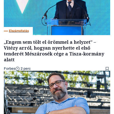
Elszámoltatás
„Engem sem tölt el örömmel a helyzet” –
Vitézy arról, hogyan nyerhette el első
tenderét Mészárosék cége a Tisza-kormány
alatt
Forbes
2 perc