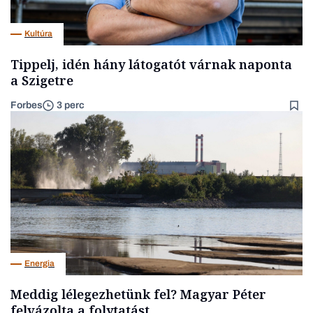
Kultúra
Tippelj, idén hány látogatót várnak naponta
a Szigetre
Forbes
3 perc
Energia
Meddig lélegezhetünk fel? Magyar Péter
felvázolta a folytatást