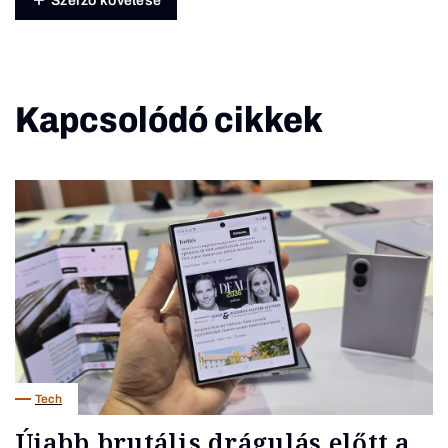
Szerző követése
Kapcsolódó cikkek
Tech
Újabb brutális drágulás előtt a