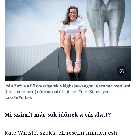
Fotó: S
Idén Zsófia a Fülöp-szigeteki világbajnokságon új szabad merülési
(free immersion) női csúcsot állított be. Fotó: Sebestyén
László/Forbes
Mi számít már sok időnek a víz alatt?
Kate Winslet szokta elmesélni minden esti