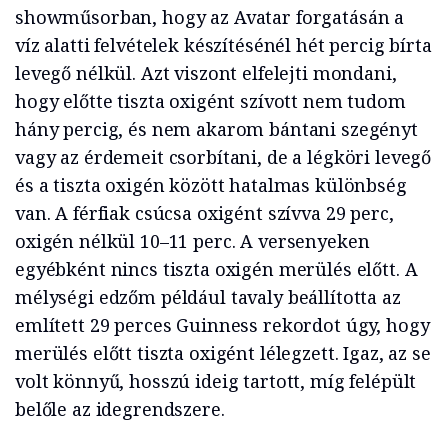
showműsorban, hogy az Avatar forgatásán a
víz alatti felvételek készítésénél hét percig bírta
levegő nélkül. Azt viszont elfelejti mondani,
hogy előtte tiszta oxigént szívott nem tudom
hány percig, és nem akarom bántani szegényt
vagy az érdemeit csorbítani, de a légköri levegő
és a tiszta oxigén között hatalmas különbség
van. A férfiak csúcsa oxigént szívva 29 perc,
oxigén nélkül 10–11 perc. A versenyeken
egyébként nincs tiszta oxigén merülés előtt. A
mélységi edzőm például tavaly beállította az
említett 29 perces Guinness rekordot úgy, hogy
merülés előtt tiszta oxigént lélegzett. Igaz, az se
volt könnyű, hosszú ideig tartott, míg felépült
belőle az idegrendszere.