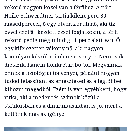
rekord nagyon közel van a férfihez. A nőit
Heike Schwerdtner tartja kilenc perc 30
másodperccel, ő egy ötven körüli nő, aki tíz
évvel ezelőtt kezdett ezzel foglalkozni, a férfi
rekord pedig még mindig 11 perc alatt van. Ő
egy kifejezetten vékony nő, aki nagyon
komolyan készül minden versenyre. Nem csak
diétázik, hanem konkrétan böjtöl. Megvannak
ennek a fiziológiai törvényei, például hogyan
tudod lelassítani az emésztésed és a legtöbbet
kihozni magadból. Ezért is van egyébként, hogy
ritka, aki a medencés számok közül a
statikusban és a dinamikusakban is jó, mert a
kettőnek más az igénye.