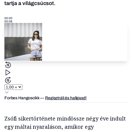
tartja a világcsúcsot.
00:00
00:08
Forbes Hangoscikk
—
Regisztrálj és hallgasd!
Zsófi sikertörténete mindössze négy éve indult
egy máltai nyaraláson, amikor egy