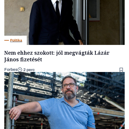
Politika
Nem ehhez szokott: jól megvágták Lázár
János fizetését
Forbes
2 perc