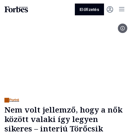
Előfizetés
Fotó
Vagy fedezze fel a következő
témákat
Üzlet
Pénz
Zöld
Legyél jobb!
Portré
Nem volt jellemző, hogy a nők
között valaki így legyen
sikeres – interjú Törőcsik