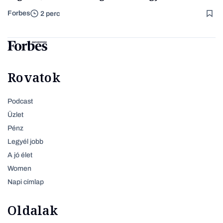
Forbes
2 perc
Rovatok
Podcast
Üzlet
Pénz
Legyél jobb
A jó élet
Women
Napi címlap
Oldalak