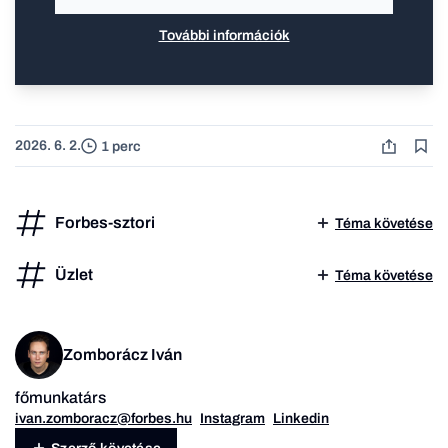
További információk
2026. 6. 2.
1 perc
Forbes-sztori
Téma követése
Üzlet
Téma követése
Zomborácz Iván
főmunkatárs
ivan.zomboracz@forbes.hu
Instagram
Linkedin