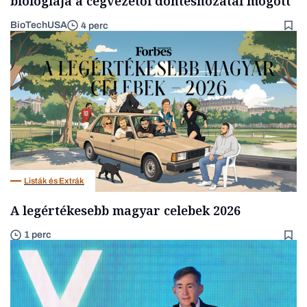
biológiája a cégvezetői döntéshozatal mögött
BioTechUSA
4 perc
Listák és Extrák
A legértékesebb magyar celebek 2026
1 perc