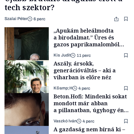
tech szektor?
Szalai Péter
6 perc
„Apukám beleálmodta
a birodalmat.” Üres és
gazos paprikamalomból
lett az igazi családi
Kis Judit
11 perc
fűszersztori
Aszály, ársokk,
generációváltás – aki a
viharban is előre néz
K&amp;H
4 perc
Családi
Beton.Hofi: Mindenki sokat
vállalkozások
mondott már abban
a pillanatban, úgyhogy én
a legsarkosabb
Vaszkó Iván
4 perc
gondolataimat akartam
TÁMOGATÓI
A gazdaság nem bírná ki –
TARTALOM
kimondani