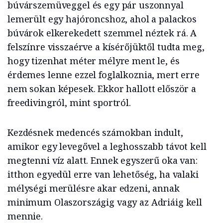
búvárszemüveggel és egy pár uszonnyal
lemerült egy hajóroncshoz, ahol a palackos
búvárok elkerekedett szemmel néztek rá. A
felszínre visszaérve a kísérőjüktől tudta meg,
hogy tizenhat méter mélyre ment le, és
érdemes lenne ezzel foglalkoznia, mert erre
nem sokan képesek. Ekkor hallott először a
freedivingról, mint sportról.
Kezdésnek medencés számokban indult,
amikor egy levegővel a leghosszabb távot kell
megtenni víz alatt. Ennek egyszerű oka van:
itthon egyedül erre van lehetőség, ha valaki
mélységi merülésre akar edzeni, annak
minimum Olaszországig vagy az Adriáig kell
mennie.