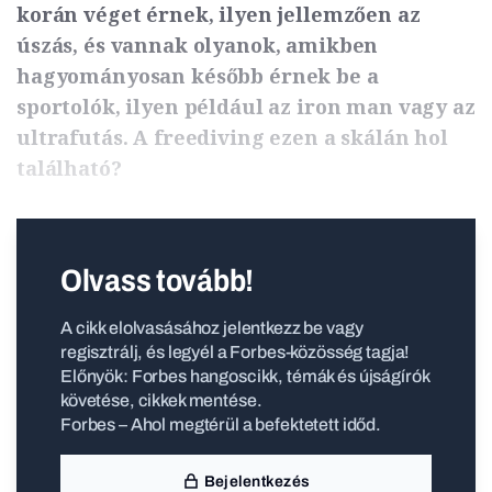
korán véget érnek, ilyen jellemzően az
úszás, és vannak olyanok, amikben
hagyományosan később érnek be a
sportolók, ilyen például az iron man vagy az
ultrafutás. A freediving ezen a skálán hol
található?
Olvass tovább!
A cikk elolvasásához jelentkezz be vagy
regisztrálj, és legyél a Forbes-közösség tagja!
Előnyök: Forbes hangoscikk, témák és újságírók
követése, cikkek mentése.
Forbes – Ahol megtérül a befektetett időd.
Bejelentkezés