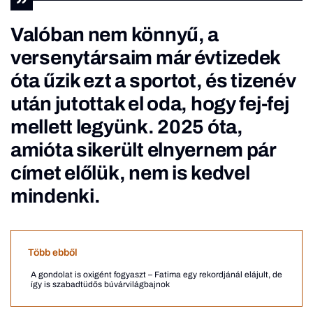
Valóban nem könnyű, a
versenytársaim már évtizedek
óta űzik ezt a sportot, és tizenév
után jutottak el oda, hogy fej-fej
mellett legyünk. 2025 óta,
amióta sikerült elnyernem pár
címet előlük, nem is kedvel
mindenki.
Több ebből
A gondolat is oxigént fogyaszt – Fatima egy rekordjánál elájult, de
így is szabadtüdős búvárvilágbajnok