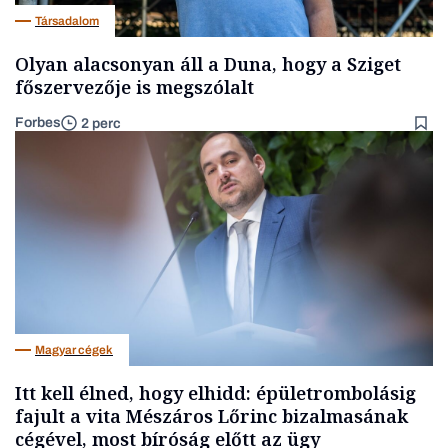
Társadalom
Olyan alacsonyan áll a Duna, hogy a Sziget
főszervezője is megszólalt
Forbes
2 perc
Magyar cégek
Itt kell élned, hogy elhidd: épületrombolásig
fajult a vita Mészáros Lőrinc bizalmasának
cégével, most bíróság előtt az ügy