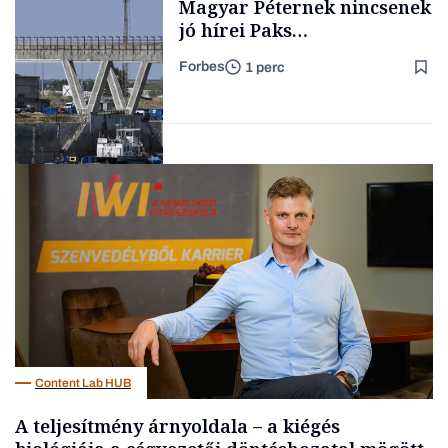
Magyar Péternek nincsenek
jó hírei Paks
újraindításáról
Forbes
1 perc
Forbes-sztori
Energia
Content Lab HUB
A teljesítmény árnyoldala – a kiégés