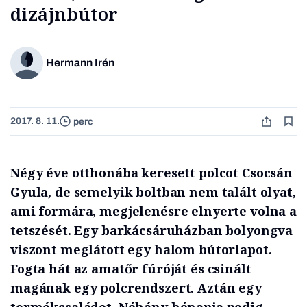
dizájnbútor
Hermann Irén
2017. 8. 11.
perc
Négy éve otthonába keresett polcot Csocsán
Gyula, de semelyik boltban nem talált olyat,
ami formára, megjelenésre elnyerte volna a
tetszését. Egy barkácsáruházban bolyongva
viszont meglátott egy halom bútorlapot.
Fogta hát az amatőr fúróját és csinált
magának egy polcrendszert. Aztán egy