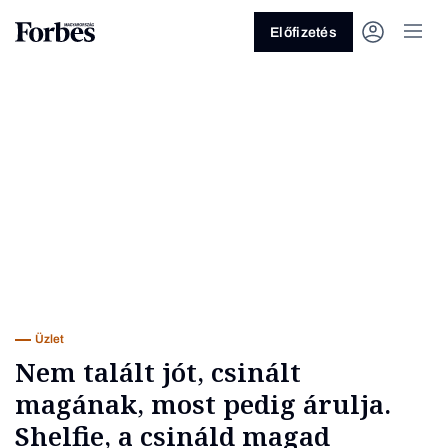
Előfizetés
Vagy fedezze fel a következő
témákat
Üzlet
Pénz
Zöld
Legyél jobb!
Üzlet
Nem talált jót, csinált
magának, most pedig árulja.
Shelfie, a csináld magad