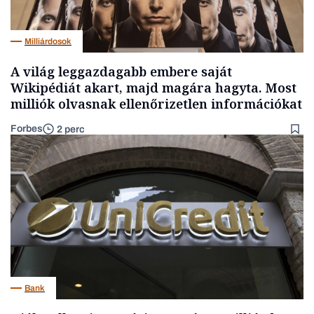
Milliárdosok
A világ leggazdagabb embere saját
Wikipédiát akart, majd magára hagyta. Most
milliók olvasnak ellenőrizetlen információkat
Forbes
2 perc
Bank