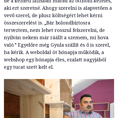
de a kezdeti fázisban marad az otthoni kezelés,
aki ezt szeretné. Ahogy szerelni is alapvetően a
vevő szerel, de plusz költségért lehet kérni
összeszerelést is. „Bár bolondbiztosra
terveztem, nem lehet rosszul felszerelni, de
nyilván nekem már ráállt a szemem, mi hova
való.” Egyelőre még Gyula szállít és ő is szerel,
ha kérik. A weboldal öt hónapja működik, a
webshop egy hónapja éles, ezalatt nagyjából
egy tucat szett kelt el.