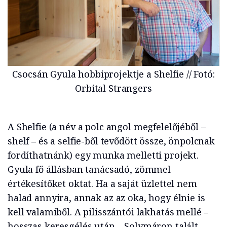
Csocsán Gyula hobbiprojektje a Shelfie // Fotó:
Orbital Strangers
A Shelfie (a név a polc angol megfelelőjéből –
shelf – és a selfie-ből tevődött össze, önpolcnak
fordíthatnánk) egy munka melletti projekt.
Gyula fő állásban tanácsadó, zömmel
értékesítőket oktat. Ha a saját üzlettel nem
halad annyira, annak az az oka, hogy élnie is
kell valamiből. A pilisszántói lakhatás mellé –
hosszas keresgélés után – Solymáron talált