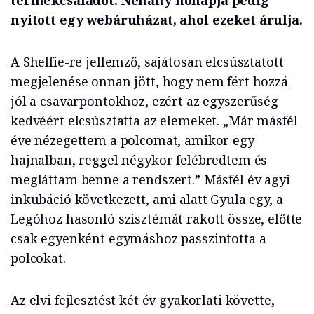
termékcsaládot. Néhány hónapja pedig
nyitott egy webáruházat, ahol ezeket árulja.
A Shelfie-re jellemző, sajátosan elcsúsztatott
megjelenése onnan jött, hogy nem fért hozzá
jól a csavarpontokhoz, ezért az egyszerűség
kedvéért elcsúsztatta az elemeket. „Már másfél
éve nézegettem a polcomat, amikor egy
hajnalban, reggel négykor felébredtem és
megláttam benne a rendszert.” Másfél év agyi
inkubáció következett, ami alatt Gyula egy, a
Legóhoz hasonló szisztémát rakott össze, előtte
csak egyenként egymáshoz passzintotta a
polcokat.
Az elvi fejlesztést két év gyakorlati követte,