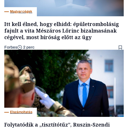
Magyar cégek
Itt kell élned, hogy elhidd: épületrombolásig
fajult a vita Mészáros Lőrinc bizalmasának
cégével, most bíróság előtt az ügy
Forbes
2 perc
Elszámoltatás
Folytatódik a „tisztítótűz”, Ruszin-Szendi