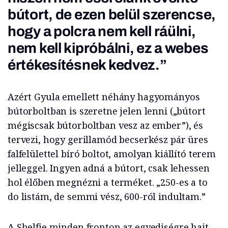
bútort, de ezen belül szerencse,
hogy a polcra nem kell ráülni,
nem kell kipróbálni, ez a webes
értékesítésnek kedvez.”
Azért Gyula emellett néhány hagyományos
bútorboltban is szeretne jelen lenni („bútort
mégiscsak bútorboltban vesz az ember”), és
tervezi, hogy gerillamód becserkész pár üres
falfelülettel bíró boltot, amolyan kiállító terem
jelleggel. Ingyen adná a bútort, csak lehessen
hol élőben megnézni a terméket. „250-es a to
do listám, de semmi vész, 600-ról indultam.”
A Shelfie minden fronton az egyediségre hajt,