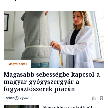
Magyar cégek
Magasabb sebességbe kapcsol a
magyar gyógyszergyár a
fogyasztószerek piacán
Forbes
2 perc
Nem ehhez szokott: jól