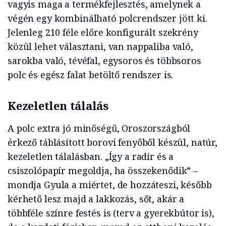
vagyis maga a termékfejlesztés, amelynek a
végén egy kombinálható polcrendszer jött ki.
Jelenleg 210 féle előre konfigurált szekrény
közül lehet választani, van nappaliba való,
sarokba való, tévéfal, egysoros és többsoros
polc és egész falat betöltő rendszer is.
Kezeletlen tálalás
A polc extra jó minőségű, Oroszországból
érkező táblásított borovi fenyőből készül, natúr,
kezeletlen tálalásban. „Így a radír és a
csiszolópapír megoldja, ha összekenődik” –
mondja Gyula a miértet, de hozzáteszi, később
kérhető lesz majd a lakkozás, sőt, akár a
többféle színre festés is (terv a gyerekbútor is),