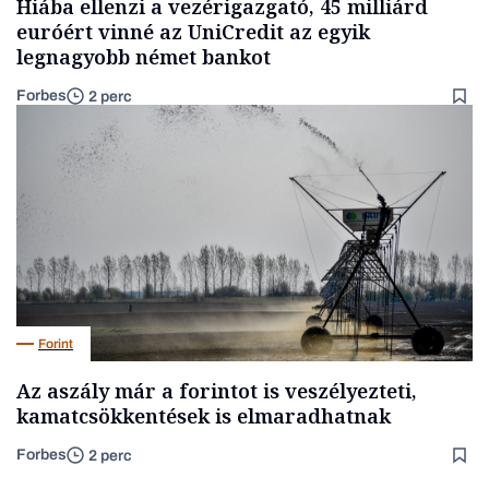
Hiába ellenzi a vezérigazgató, 45 milliárd
euróért vinné az UniCredit az egyik
legnagyobb német bankot
Forbes
2 perc
Forint
Az aszály már a forintot is veszélyezteti,
kamatcsökkentések is elmaradhatnak
Forbes
2 perc