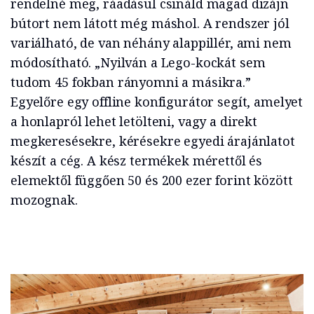
rendelné meg, ráadásul csináld magad dizájn
bútort nem látott még máshol. A rendszer jól
variálható, de van néhány alappillér, ami nem
módosítható. „Nyilván a Lego-kockát sem
tudom 45 fokban rányomni a másikra.”
Egyelőre egy offline konfigurátor segít, amelyet
a honlapról lehet letölteni, vagy a direkt
megkeresésekre, kérésekre egyedi árajánlatot
készít a cég. A kész termékek mérettől és
elemektől függően 50 és 200 ezer forint között
mozognak.