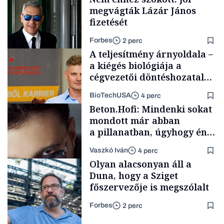
megvágták Lázár János
fizetését
Forbes
2 perc
A teljesítmény árnyoldala –
a kiégés biológiája a
cégvezetői döntéshozatal
mögött
BioTechUSA
4 perc
Politika
Beton.Hofi: Mindenki sokat
mondott már abban
a pillanatban, úgyhogy én
a legsarkosabb
Vaszkó Iván
4 perc
gondolataimat akartam
Content Lab HUB
Olyan alacsonyan áll a
kimondani
Duna, hogy a Sziget
főszervezője is megszólalt
Forbes
2 perc
Forbes-sztori