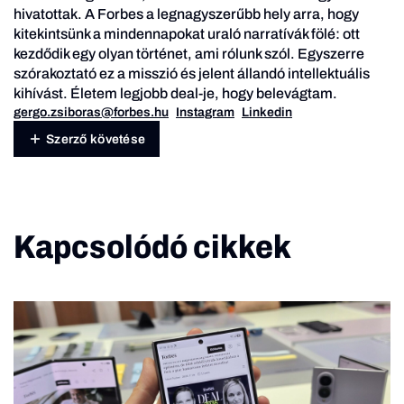
hivatottak. A Forbes a legnagyszerűbb hely arra, hogy
kitekintsünk a mindennapokat uraló narratívák fölé: ott
kezdődik egy olyan történet, ami rólunk szól. Egyszerre
szórakoztató ez a misszió és jelent állandó intellektuális
kihívást. Életem legjobb deal-je, hogy belevágtam.
gergo.zsiboras@forbes.hu
Instagram
Linkedin
Szerző követése
Kapcsolódó cikkek