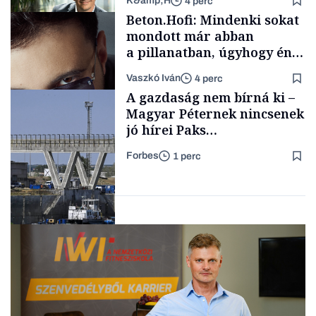
K&amp;H
4 perc
Családi
Beton.Hofi: Mindenki sokat
vállalkozások
mondott már abban
a pillanatban, úgyhogy én
a legsarkosabb
Vaszkó Iván
4 perc
gondolataimat akartam
TÁMOGATÓI
A gazdaság nem bírná ki –
TARTALOM
kimondani
Magyar Péternek nincsenek
jó hírei Paks
újraindításáról
Forbes
1 perc
Forbes-sztori
Energia