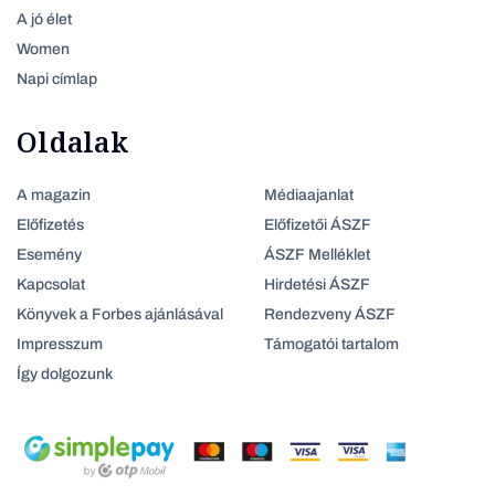
A jó élet
Women
Napi címlap
Oldalak
A magazin
Médiaajanlat
Előfizetés
Előfizetői ÁSZF
Esemény
ÁSZF Melléklet
Kapcsolat
Hirdetési ÁSZF
Könyvek a Forbes ajánlásával
Rendezveny ÁSZF
Impresszum
Támogatói tartalom
Így dolgozunk