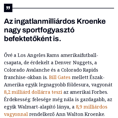
Az ingatlanmilliárdos Kroenke
nagy sportfogyasztó
befektetőként is.
Ővé a Los Angeles Rams amerikaifutball-
csapata, de érdekelt a Denver Nuggets, a
Colorado Avalanche és a Colorado Rapids
franchise-okban is.
Bill Gates
mellett Észak-
Amerika egyik legnagyobb földesura, vagyonát
8,2 milliárd dollárra teszi
az amerikai Forbes.
Érdekesség: felesége még nála is gazdagabb, az
egyik Walmart-alapító lánya, a
8,9 milliárdos
vagyonnal
rendelkező Ann Walton Kroenke.