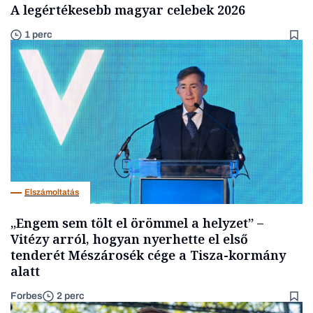
A legértékesebb magyar celebek 2026
1 perc
Elszámoltatás
„Engem sem tölt el örömmel a helyzet” –
Vitézy arról, hogyan nyerhette el első
tenderét Mészárosék cége a Tisza-kormány
alatt
Forbes
2 perc