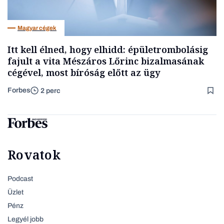
Magyar cégek
Itt kell élned, hogy elhidd: épületrombolásig
fajult a vita Mészáros Lőrinc bizalmasának
cégével, most bíróság előtt az ügy
Forbes
2 perc
Rovatok
Podcast
Üzlet
Pénz
Legyél jobb