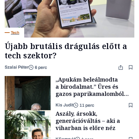
Tech
Újabb brutális drágulás előtt a
tech szektor?
Szalai Péter
6 perc
„Apukám beleálmodta
a birodalmat.” Üres és
gazos paprikamalomból
lett az igazi családi
Kis Judit
11 perc
fűszersztori
Aszály, ársokk,
generációváltás – aki a
viharban is előre néz