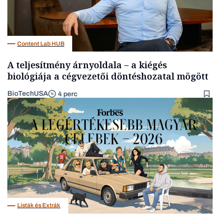
Content Lab HUB
A teljesítmény árnyoldala – a kiégés
biológiája a cégvezetői döntéshozatal mögött
BioTechUSA
4 perc
Listák és Extrák