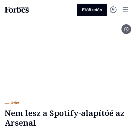
Előfizetés
Xakh
Vagy fedezze fel a következő
témákat
Üzlet
Pénz
Zöld
Legyél jobb!
Üzlet
Nem lesz a Spotify-alapítóé az
Arsenal