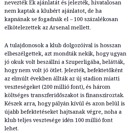
nevezték Ek ajánlatát és jelezték, hivatalosan
nem kaptak a klubért ajánlatot, de ha
kapnának se fogadnák el – 100 százalékosan
elkötelezettek az Arsenal mellett.
A tulajdonosok a klub dolgozóival is hosszan
elbeszélgettek, azt mondták nekik, hogy ugyan
jó okuk volt beszállni a Szuperligába, belátták,
hogy nem volt jó ötlet. Jelezték, befektetőként
az elmúlt években állták az új stadion miatti
veszteségeket (200 millió font), és három
költséges transzferidőszakot is finanszíroztak.
Készek arra, hogy pályán kívül és azon belül is
újabb befektetéseket hajtsanak végre, noha a
klub teljes vesztesége idén 100 millió font
lehet.