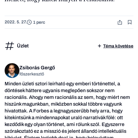
2022. 5. 27.
1 perc
Üzlet
Téma követése
Zsiborás Gergő
főszerkesztő
Minden üzleti sztori leírható egy emberi történettel, a
döntések háttere ugyanis meglepően sokszor nem
racionális. Ahogy nem racionális az sem, hogy miért nem
hiszünk magunkban, miközben sokkal többre vagyunk
hivatottak. A Forbes a legnagyszerűbb hely arra, hogy
kitekintsünk a mindennapokat uraló narratívák fölé: ott
kezdődik egy olyan történet, ami rólunk szól. Egyszerre
szórakoztató ez a misszió és jelent állandó intellektuális
kihívást. Életem legjobb deal-je, hogy belevágtam.