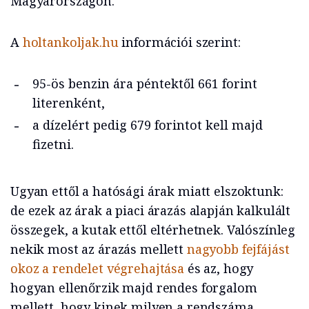
Magyarországon.
A
holtankoljak.hu
információi szerint:
95-ös benzin ára péntektől 661 forint
literenként,
a dízelért pedig 679 forintot kell majd
fizetni.
Ugyan ettől a hatósági árak miatt elszoktunk:
de ezek az árak a piaci árazás alapján kalkulált
összegek, a kutak ettől eltérhetnek. Valószínleg
nekik most az árazás mellett
nagyobb fejfájást
okoz a rendelet végrehajtása
és az, hogy
hogyan ellenőrzik majd rendes forgalom
mellett, hogy kinek milyen a rendszáma.