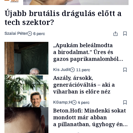
Tech
Újabb brutális drágulás előtt a
tech szektor?
Szalai Péter
6 perc
„Apukám beleálmodta
a birodalmat.” Üres és
gazos paprikamalomból
lett az igazi családi
Kis Judit
11 perc
fűszersztori
Aszály, ársokk,
generációváltás – aki a
viharban is előre néz
K&amp;H
4 perc
Családi
Beton.Hofi: Mindenki sokat
vállalkozások
mondott már abban
a pillanatban, úgyhogy én
a legsarkosabb