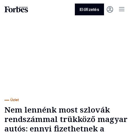
Előfizetés
Vagy fedezze fel a következő
témákat
Üzlet
Pénz
Zöld
Legyél jobb!
Üzlet
Nem lennénk most szlovák
rendszámmal trükköző magyar
autós: ennyi fizethetnek a