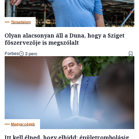
Társadalom
Olyan alacsonyan áll a Duna, hogy a Sziget
főszervezője is megszólalt
Forbes
2 perc
Magyar cégek
Itt kell élned, hogy elhidd: épületrombolásig