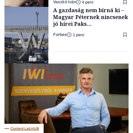
Vaszkó Iván
4 perc
gondolataimat akartam
TÁMOGATÓI
A gazdaság nem bírná ki –
TARTALOM
kimondani
Magyar Péternek nincsenek
jó hírei Paks
újraindításáról
Forbes
1 perc
Forbes-sztori
Energia
Content Lab HUB