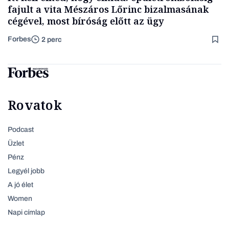
fajult a vita Mészáros Lőrinc bizalmasának
cégével, most bíróság előtt az ügy
Forbes
2 perc
Rovatok
Podcast
Üzlet
Pénz
Legyél jobb
A jó élet
Women
Napi címlap