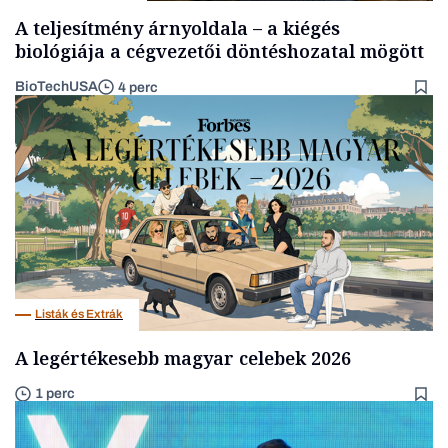
A teljesítmény árnyoldala – a kiégés
biológiája a cégvezetői döntéshozatal mögött
BioTechUSA
4 perc
Listák és Extrák
A legértékesebb magyar celebek 2026
1 perc