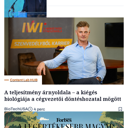
Elszámoltatás
Content Lab HUB
A teljesítmény árnyoldala – a kiégés
biológiája a cégvezetői döntéshozatal mögött
BioTechUSA
4 perc