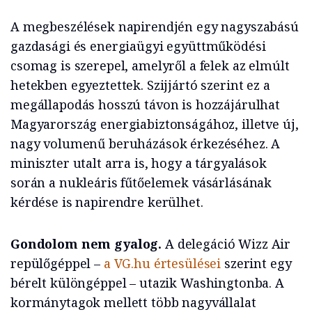
A megbeszélések napirendjén egy nagyszabású
gazdasági és energiaügyi együttműködési
csomag is szerepel, amelyről a felek az elmúlt
hetekben egyeztettek. Szijjártó szerint ez a
megállapodás hosszú távon is hozzájárulhat
Magyarország energiabiztonságához, illetve új,
nagy volumenű beruházások érkezéséhez. A
miniszter utalt arra is, hogy a tárgyalások
során a nukleáris fűtőelemek vásárlásának
kérdése is napirendre kerülhet.
Gondolom nem gyalog.
A delegáció Wizz Air
repülőgéppel –
a VG.hu értesülései
szerint egy
bérelt különgéppel – utazik Washingtonba. A
kormánytagok mellett több nagyvállalat