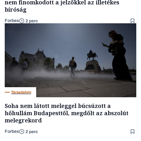
nem finomkodott a jelzőkkel az illetékes
bíróság
Forbes
2 perc
Társadalom
Soha nem látott meleggel búcsúzott a
hőhullám Budapesttől, megdőlt az abszolút
melegrekord
Forbes
2 perc