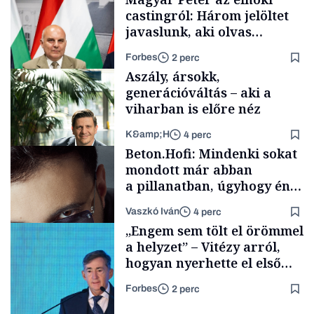
castingról: Három jelöltet
javaslunk, aki olvas
híreket, nem fog
Forbes
2 perc
meglepődni
Aszály, ársokk,
generációváltás – aki a
viharban is előre néz
K&amp;H
4 perc
Politika
Beton.Hofi: Mindenki sokat
mondott már abban
a pillanatban, úgyhogy én
a legsarkosabb
Vaszkó Iván
4 perc
gondolataimat akartam
TÁMOGATÓI
„Engem sem tölt el örömmel
TARTALOM
kimondani
a helyzet” – Vitézy arról,
hogyan nyerhette el első
tenderét Mészárosék cége a
Forbes
2 perc
Tisza-kormány alatt
Forbes-sztori