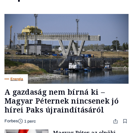
Energia
A gazdaság nem bírná ki –
Magyar Péternek nincsenek jó
hírei Paks újraindításáról
Forbes
1 perc
Magyar Péter az elnöki