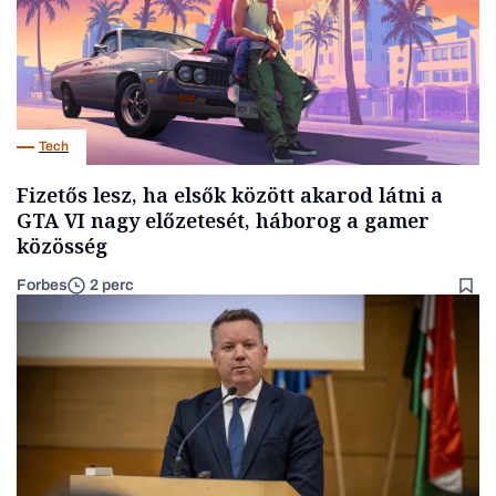
Tech
Fizetős lesz, ha elsők között akarod látni a
GTA VI nagy előzetesét, háborog a gamer
közösség
Forbes
2 perc