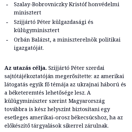
Szalay-Bobrovniczky Kristóf honvédelmi
minisztert
Szijjártó Péter külgazdasági és
külügyminisztert
Orbán Balázst, a miniszterelnök politikai
igazgatóját.
Az utazás célja.
Szijjártó Péter szerdai
sajtótájékoztatóján megerősítette: az amerikai
látogatás egyik fő témája az ukrajnai háború és
a béketeremtés lehetősége lesz. A
külügyminiszter szerint Magyarország
továbbra is kész helyszínt biztosítani egy
esetleges amerikai–orosz békecsúcshoz, ha az
előkészítő tárgyalások sikerrel zárulnak.