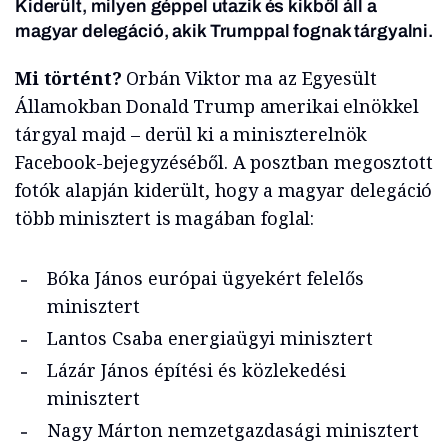
Kiderült, milyen géppel utazik és kikből áll a
magyar delegáció, akik Trumppal fognak tárgyalni.
Mi történt?
Orbán Viktor ma az Egyesült
Államokban Donald Trump amerikai elnökkel
tárgyal majd – derül ki a miniszterelnök
Facebook-bejegyzéséből. A posztban megosztott
fotók alapján kiderült, hogy a magyar delegáció
több minisztert is magában foglal:
Bóka János európai ügyekért felelős
minisztert
Lantos Csaba energiaügyi minisztert
Lázár János építési és közlekedési
minisztert
Nagy Márton nemzetgazdasági minisztert