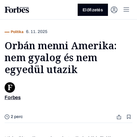
Előfizetés
6. 11. 2025
Politika
Orbán menni Amerika:
nem gyalog és nem
egyedül utazik
Vagy fedezze fel a következő
témákat
Forbes
Fotó: O
Üzlet
Pénz
Zöld
Legyél jobb!
2 perc