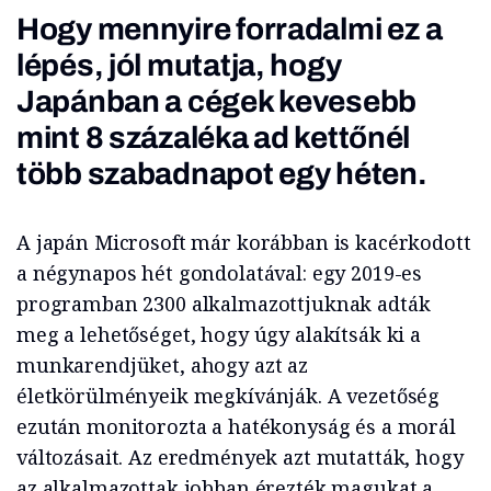
Hogy mennyire forradalmi ez a
lépés, jól mutatja, hogy
Japánban a cégek kevesebb
mint 8 százaléka ad kettőnél
több szabadnapot egy héten.
A japán Microsoft már korábban is kacérkodott
a négynapos hét gondolatával: egy 2019-es
programban 2300 alkalmazottjuknak adták
meg a lehetőséget, hogy úgy alakítsák ki a
munkarendjüket, ahogy azt az
életkörülményeik megkívánják. A vezetőség
ezután monitorozta a hatékonyság és a morál
változásait. Az eredmények azt mutatták, hogy
az alkalmazottak jobban érezték magukat a