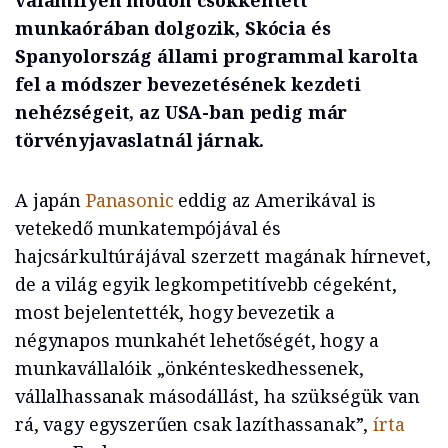
valamilyen módon csökkentett
munkaórában dolgozik, Skócia és
Spanyolország állami programmal karolta
fel a módszer bevezetésének kezdeti
nehézségeit, az USA-ban pedig már
törvényjavaslatnál járnak.
A japán
Panasonic
eddig az Amerikával is
vetekedő munkatempójával és
hajcsárkultúrájával szerzett magának hírnevet,
de a világ egyik legkompetitívebb cégeként,
most bejelentették, hogy bevezetik a
négynapos munkahét lehetőségét, hogy a
munkavállalóik „önkénteskedhessenek,
vállalhassanak másodállást, ha szükségük van
rá, vagy egyszerűen csak lazíthassanak”,
írta