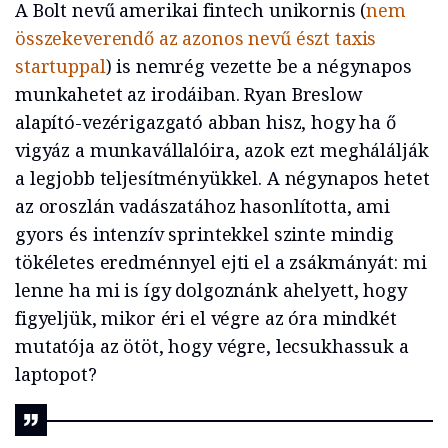
A Bolt nevű amerikai fintech unikornis (
nem
összekeverendő az azonos nevű észt taxis
startuppal
) is nemrég vezette be a négynapos
munkahetet az irodáiban. Ryan Breslow
alapító-vezérigazgató abban hisz, hogy ha ő
vigyáz a munkavállalóira, azok ezt meghálálják
a legjobb teljesítményükkel. A négynapos hetet
az oroszlán vadászatához hasonlította, ami
gyors és intenzív sprintekkel szinte mindig
tökéletes eredménnyel ejti el a zsákmányát: mi
lenne ha mi is így dolgoznánk ahelyett, hogy
figyeljük, mikor éri el végre az óra mindkét
mutatója az ötöt, hogy végre, lecsukhassuk a
laptopot?