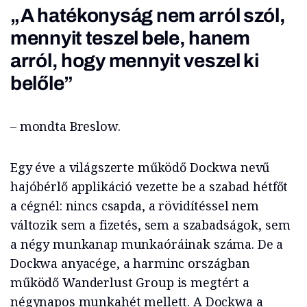
„A hatékonyság nem arról szól,
mennyit teszel bele, hanem
arról, hogy mennyit veszel ki
belőle”
– mondta Breslow.
Egy éve a világszerte működő Dockwa nevű
hajóbérlő applikáció vezette be a szabad hétfőt
a cégnél: nincs csapda, a rövidítéssel nem
változik sem a fizetés, sem a szabadságok, sem
a négy munkanap munkaóráinak száma. De a
Dockwa anyacége, a harminc országban
működő Wanderlust Group is megtért a
négynapos munkahét mellett. A Dockwa a