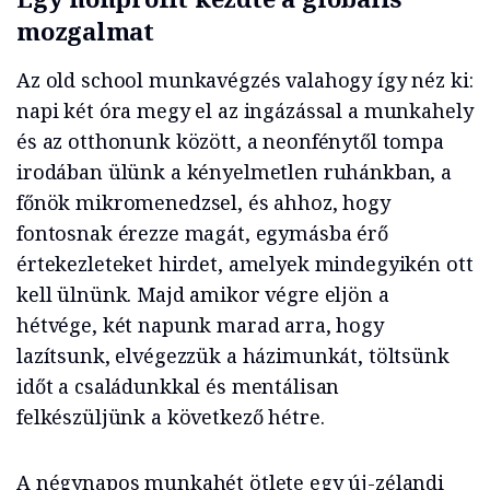
mozgalmat
Az old school munkavégzés valahogy így néz ki:
napi két óra megy el az ingázással a munkahely
és az otthonunk között, a neonfénytől tompa
irodában ülünk a kényelmetlen ruhánkban, a
főnök mikromenedzsel, és ahhoz, hogy
fontosnak érezze magát, egymásba érő
értekezleteket hirdet, amelyek mindegyikén ott
kell ülnünk. Majd amikor végre eljön a
hétvége, két napunk marad arra, hogy
lazítsunk, elvégezzük a házimunkát, töltsünk
időt a családunkkal és mentálisan
felkészüljünk a következő hétre.
A négynapos munkahét ötlete egy új-zélandi