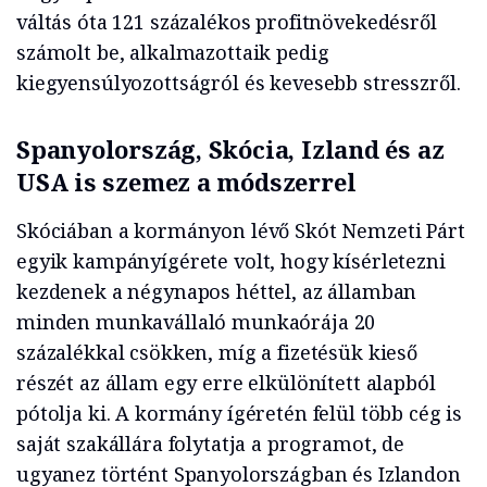
váltás óta 121 százalékos profitnövekedésről
számolt be, alkalmazottaik pedig
kiegyensúlyozottságról és kevesebb stresszről.
Spanyolország, Skócia, Izland és az
USA is szemez a módszerrel
Skóciában a kormányon lévő Skót Nemzeti Párt
egyik kampányígérete volt, hogy kísérletezni
kezdenek a négynapos héttel, az államban
minden munkavállaló munkaórája 20
százalékkal csökken, míg a fizetésük kieső
részét az állam egy erre elkülönített alapból
pótolja ki. A kormány ígéretén felül több cég is
saját szakállára folytatja a programot, de
ugyanez történt Spanyolországban és Izlandon