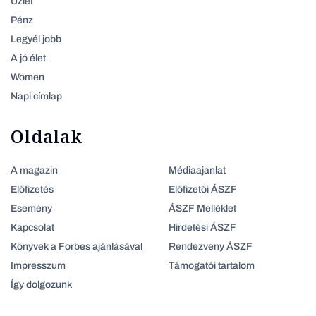
Üzlet
Pénz
Legyél jobb
A jó élet
Women
Napi címlap
Oldalak
A magazin
Médiaajanlat
Előfizetés
Előfizetői ÁSZF
Esemény
ÁSZF Melléklet
Kapcsolat
Hirdetési ÁSZF
Könyvek a Forbes ajánlásával
Rendezveny ÁSZF
Impresszum
Támogatói tartalom
Így dolgozunk