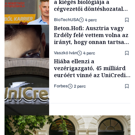
a kiégés biológiája a
cégvezetői döntéshozatal
mögött
BioTechUSA
4 perc
Milliárdosok
Beton.Hofi: Ausztria vagy
Erdély felé vettem volna az
irányt, hogy onnan tartsam
lélegeztetőgépen a magyar
Vaszkó Iván
4 perc
zenét
Content Lab HUB
Hiába ellenzi a
vezérigazgató, 45 milliárd
euróért vinné az UniCredit
az egyik legnagyobb német
Forbes
2 perc
bankot
Forbes-sztori
Bank