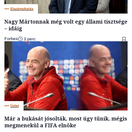
Elszámoltatás
Nagy Mártonnak még volt egy állami tisztsége
– idáig
Forbes
2 perc
Üzlet
Már a bukását jósolták, most úgy tűnik, mégis
megmenekül a FIFA elnöke