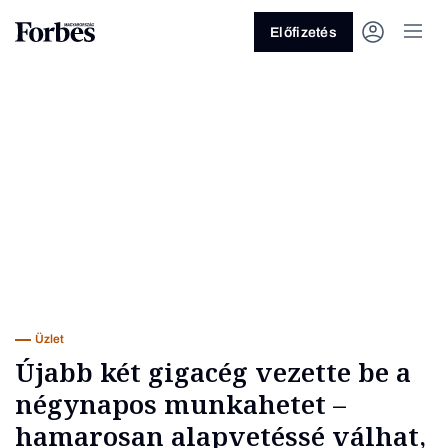
Előfizetés
Vagy fedezze fel a következő
témákat
Üzlet
Pénz
Zöld
Legyél jobb!
Üzlet
Újabb két gigacég vezette be a
négynapos munkahetet –
hamarosan alapvetéssé válhat,