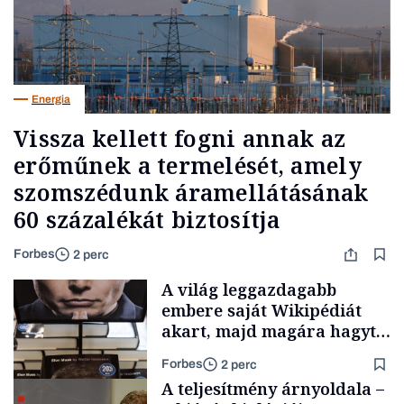
Energia
Vissza kellett fogni annak az
erőműnek a termelését, amely
szomszédunk áramellátásának
60 százalékát biztosítja
Forbes
2 perc
A világ leggazdagabb
embere saját Wikipédiát
akart, majd magára hagyta.
Most milliók olvasnak
Forbes
2 perc
ellenőrizetlen
A teljesítmény árnyoldala –
információkat