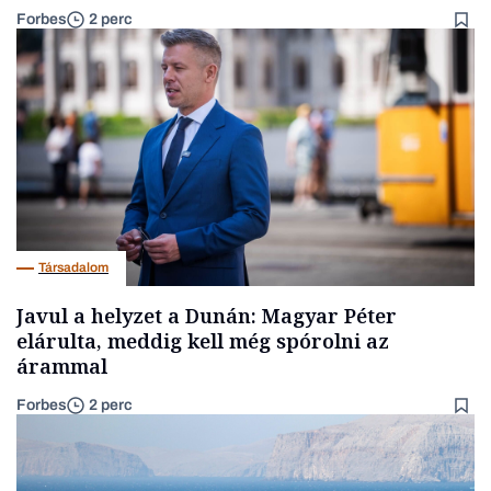
Forbes
2 perc
Társadalom
Javul a helyzet a Dunán: Magyar Péter
elárulta, meddig kell még spórolni az
árammal
Forbes
2 perc