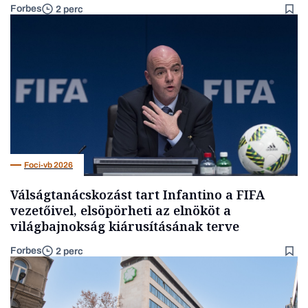
Forbes
2 perc
Foci-vb 2026
Válságtanácskozást tart Infantino a FIFA
vezetőivel, elsöpörheti az elnököt a
világbajnokság kiárusításának terve
Forbes
2 perc