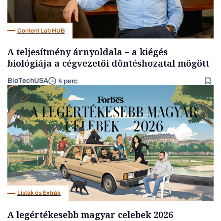
Content Lab HUB
A teljesítmény árnyoldala – a kiégés
biológiája a cégvezetői döntéshozatal mögött
BioTechUSA
4 perc
Listák és Extrák
A legértékesebb magyar celebek 2026