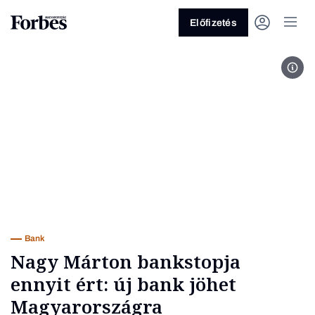
Előfizetés
PKO
Vagy fedezze fel a következő
témákat
Üzlet
Pénz
Zöld
Legyél jobb!
Bank
Nagy Márton bankstopja
ennyit ért: új bank jöhet
Magyarországra