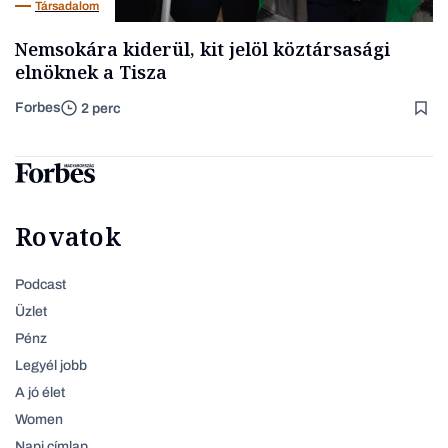
Társadalom
Nemsokára kiderül, kit jelöl köztársasági
elnöknek a Tisza
Forbes
2 perc
Rovatok
Podcast
Üzlet
Pénz
Legyél jobb
A jó élet
Women
Napi címlap