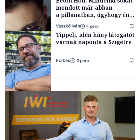
Beton.Hofi: Mindenki sokat
mondott már abban
a pillanatban, úgyhogy én
a legsarkosabb
Vaszkó Iván
4 perc
gondolataimat akartam
TÁMOGATÓI
Tippelj, idén hány látogatót
TARTALOM
kimondani
várnak naponta a Szigetre
Forbes
3 perc
Forbes-sztori
Kultúra