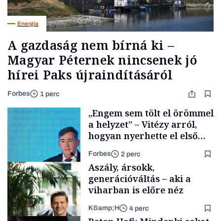
Energia
A gazdaság nem bírná ki –
Magyar Péternek nincsenek jó
hírei Paks újraindításáról
Forbes
1 perc
„Engem sem tölt el örömmel
a helyzet” – Vitézy arról,
hogyan nyerhette el első
tenderét Mészárosék cége a
Forbes
2 perc
Tisza-kormány alatt
Aszály, ársokk,
generációváltás – aki a
viharban is előre néz
K&amp;H
4 perc
Elszámoltatás