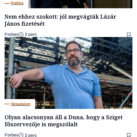
Politika
Nem ehhez szokott: jól megvágták Lázár
János fizetését
Forbes
2 perc
Társadalom
Olyan alacsonyan áll a Duna, hogy a Sziget
főszervezője is megszólalt
Forbes
2 perc