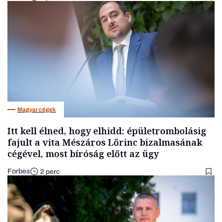
Magyar cégek
Itt kell élned, hogy elhidd: épületrombolásig
fajult a vita Mészáros Lőrinc bizalmasának
cégével, most bíróság előtt az ügy
Forbes
2 perc