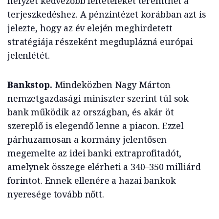
helyzet kedvezőbb feltételeket teremthet a
terjeszkedéshez. A pénzintézet korábban azt is
jelezte, hogy az év elején meghirdetett
stratégiája részeként megduplázná európai
jelenlétét.
Bankstop.
Mindeközben Nagy Márton
nemzetgazdasági miniszter szerint túl sok
bank működik az országban, és akár öt
szereplő is elegendő lenne a piacon. Ezzel
párhuzamosan a kormány jelentősen
megemelte az idei banki extraprofitadót,
amelynek összege elérheti a 340–350 milliárd
forintot. Ennek ellenére a hazai bankok
nyeresége tovább nőtt.