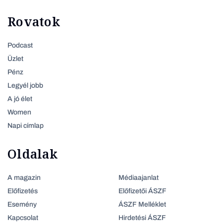
Rovatok
Podcast
Üzlet
Pénz
Legyél jobb
A jó élet
Women
Napi címlap
Oldalak
A magazin
Médiaajanlat
Előfizetés
Előfizetői ÁSZF
Esemény
ÁSZF Melléklet
Kapcsolat
Hirdetési ÁSZF