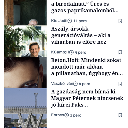
a birodalmat.” Üres és
gazos paprikamalomból
lett az igazi családi
Kis Judit
11 perc
fűszersztori
Aszály, ársokk,
generációváltás – aki a
viharban is előre néz
K&amp;H
4 perc
Családi
Beton.Hofi: Mindenki sokat
vállalkozások
mondott már abban
a pillanatban, úgyhogy én
a legsarkosabb
Vaszkó Iván
4 perc
gondolataimat akartam
TÁMOGATÓI
A gazdaság nem bírná ki –
TARTALOM
kimondani
Magyar Péternek nincsenek
jó hírei Paks
újraindításáról
Forbes
1 perc
Forbes-sztori