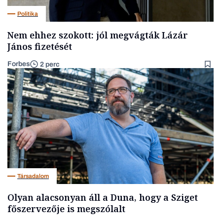
Politika
Nem ehhez szokott: jól megvágták Lázár
János fizetését
Forbes
2 perc
Társadalom
Olyan alacsonyan áll a Duna, hogy a Sziget
főszervezője is megszólalt