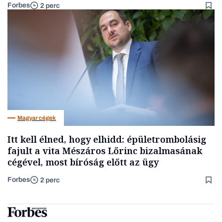
Forbes
2 perc
Magyar cégek
Itt kell élned, hogy elhidd: épületrombolásig
fajult a vita Mészáros Lőrinc bizalmasának
cégével, most bíróság előtt az ügy
Forbes
2 perc