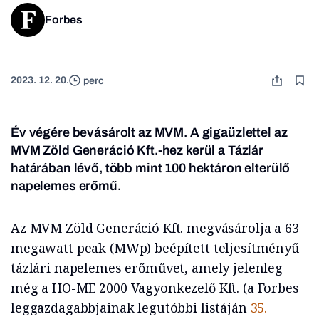
Forbes
2023. 12. 20.
perc
Év végére bevásárolt az MVM. A gigaüzlettel az
MVM Zöld Generáció Kft.-hez kerül a Tázlár
határában lévő, több mint 100 hektáron elterülő
napelemes erőmű
.
Az MVM Zöld Generáció Kft. megvásárolja a 63
megawatt peak (MWp) beépített teljesítményű
tázlári napelemes erőművet, amely jelenleg
még a HO-ME 2000 Vagyonkezelő Kft. (a Forbes
leggazdagabbjainak legutóbbi listáján
35.