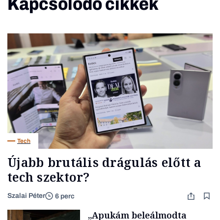
Kapcsolódó cikkek
Tech
Újabb brutális drágulás előtt a
tech szektor?
Szalai Péter
6 perc
„Apukám beleálmodta