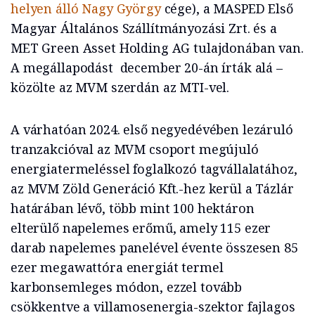
helyen álló Nagy György
cége), a MASPED Első
Magyar Általános Szállítmányozási Zrt. és a
MET Green Asset Holding AG tulajdonában van.
A megállapodást december 20-án írták alá –
közölte az MVM szerdán az MTI-vel.
A várhatóan 2024. első negyedévében lezáruló
tranzakcióval az MVM csoport megújuló
energiatermeléssel foglalkozó tagvállalatához,
az MVM Zöld Generáció Kft.-hez kerül a Tázlár
határában lévő, több mint 100 hektáron
elterülő napelemes erőmű, amely 115 ezer
darab napelemes panelével évente összesen 85
ezer megawattóra energiát termel
karbonsemleges módon, ezzel tovább
csökkentve a villamosenergia-szektor fajlagos