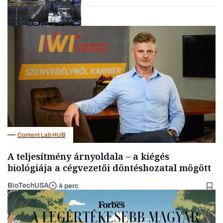
Energia
Content Lab HUB
A teljesítmény árnyoldala – a kiégés
biológiája a cégvezetői döntéshozatal mögött
BioTechUSA
4 perc