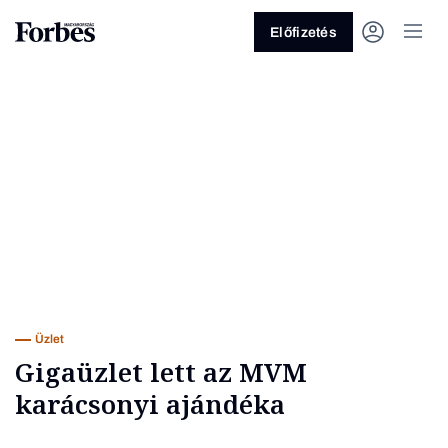
Előfizetés
Vagy fedezze fel a következő
témákat
Üzlet
Pénz
Zöld
Legyél jobb!
Üzlet
Gigaüzlet lett az MVM
karácsonyi ajándéka