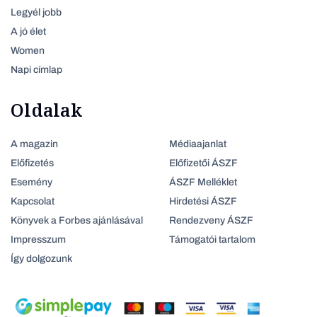
Legyél jobb
A jó élet
Women
Napi címlap
Oldalak
A magazin
Médiaajanlat
Előfizetés
Előfizetői ÁSZF
Esemény
ÁSZF Melléklet
Kapcsolat
Hirdetési ÁSZF
Könyvek a Forbes ajánlásával
Rendezveny ÁSZF
Impresszum
Támogatói tartalom
Így dolgozunk