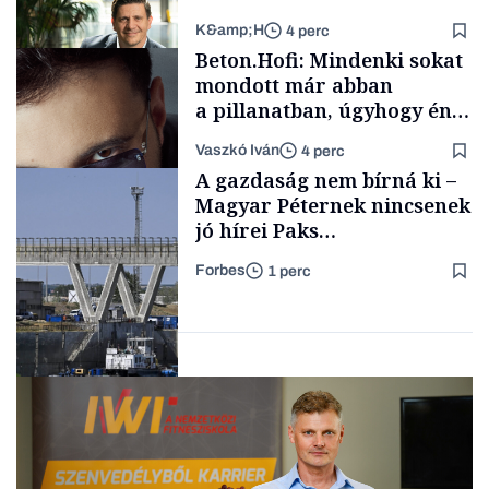
K&amp;H
4 perc
Családi
Beton.Hofi: Mindenki sokat
vállalkozások
mondott már abban
a pillanatban, úgyhogy én
a legsarkosabb
Vaszkó Iván
4 perc
gondolataimat akartam
TÁMOGATÓI
A gazdaság nem bírná ki –
TARTALOM
kimondani
Magyar Péternek nincsenek
jó hírei Paks
újraindításáról
Forbes
1 perc
Forbes-sztori
Energia