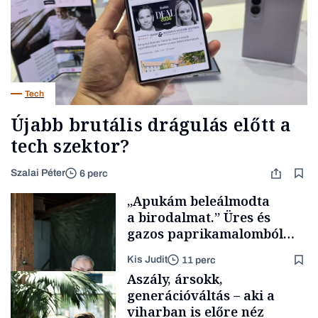
Tech
Újabb brutális drágulás előtt a
tech szektor?
Szalai Péter
6 perc
„Apukám beleálmodta
a birodalmat.” Üres és
gazos paprikamalomból
lett az igazi családi
Kis Judit
11 perc
fűszersztori
Aszály, ársokk,
generációváltás – aki a
viharban is előre néz