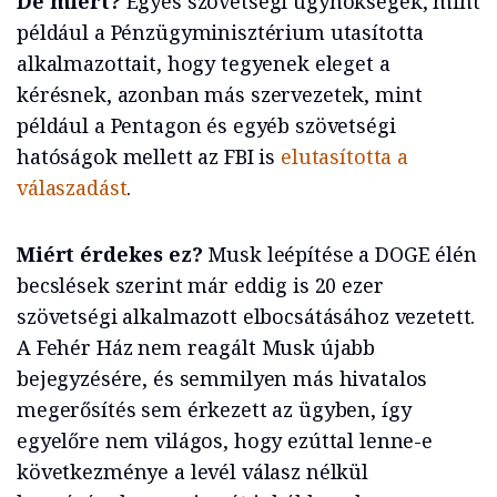
De miért?
Egyes szövetségi ügynökségek, mint
például a Pénzügyminisztérium utasította
alkalmazottait, hogy tegyenek eleget a
kérésnek, azonban más szervezetek, mint
például a Pentagon és egyéb szövetségi
hatóságok mellett az FBI is
elutasította a
válaszadást
.
Miért érdekes ez?
Musk leépítése a DOGE élén
becslések szerint már eddig is 20 ezer
szövetségi alkalmazott elbocsátásához vezetett.
A Fehér Ház nem reagált Musk újabb
bejegyzésére, és semmilyen más hivatalos
megerősítés sem érkezett az ügyben, így
egyelőre nem világos, hogy ezúttal lenne-e
következménye a levél válasz nélkül