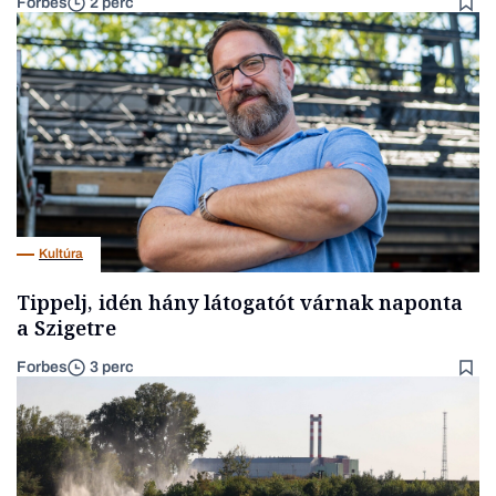
Forbes
2 perc
Kultúra
Tippelj, idén hány látogatót várnak naponta
a Szigetre
Forbes
3 perc