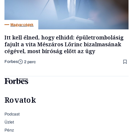
Magyar cégek
Itt kell élned, hogy elhidd: épületrombolásig
fajult a vita Mészáros Lőrinc bizalmasának
cégével, most bíróság előtt az ügy
Forbes
2 perc
Rovatok
Podcast
Üzlet
Pénz