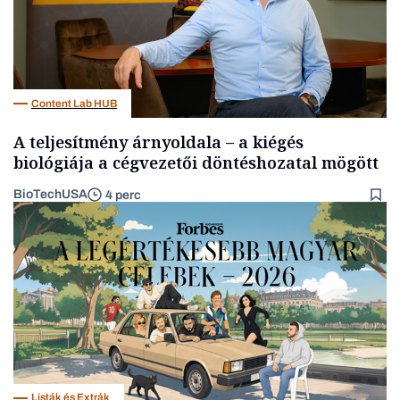
Content Lab HUB
A teljesítmény árnyoldala – a kiégés
biológiája a cégvezetői döntéshozatal mögött
BioTechUSA
4 perc
Listák és Extrák