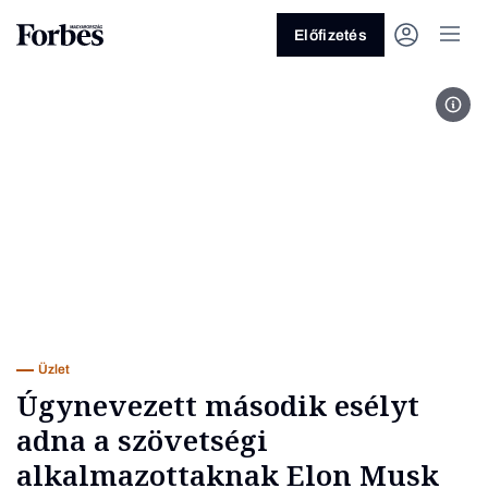
Előfizetés
EPA
Vagy fedezze fel a következő
témákat
Üzlet
Pénz
Zöld
Legyél jobb!
Üzlet
Úgynevezett második esélyt
adna a szövetségi
alkalmazottaknak Elon Musk