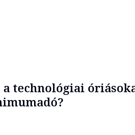
 a technológiai óriásoka
inimumadó?