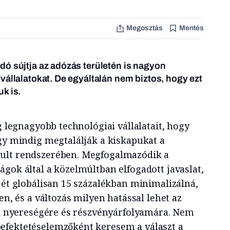
Megosztás
Mentés
ó sújtja az adózás területén is nagyon
vállalatokat. De egyáltalán nem biztos, hogy ezt
k is.
ág legnagyobb technológiai vállalatait, hogy
ogy mindig megtalálják a kiskapukat a
ult rendszerében. Megfogalmazódik a
gok által a közelmúltban elfogadott javaslat,
jét globálisan 15 százalékban minimalizálná,
en, és a változás milyen hatással lehet az
eli nyereségére és részvényárfolyamára. Nem
efektetéselemzőként keresem a választ a