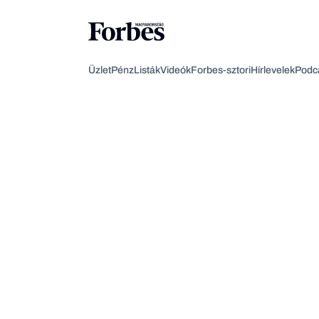
Üzlet
Pénz
Listák
Videók
Forbes-sztori
Hírlevelek
Podc