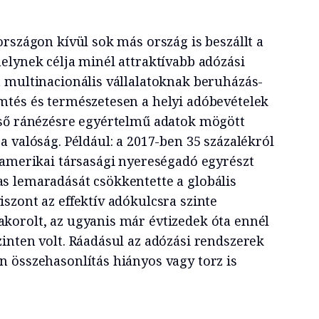
rszágon kívül sok más ország is beszállt a
elynek célja minél attraktívabb adózási
 multinacionális vállalatoknak beruházás-
tés és természetesen a helyi adóbevételek
lső ránézésre egyértelmű adatok mögött
 valóság. Például: a 2017-ben 35 százalékról
 amerikai társasági nyereségadó egyrészt
s lemaradását csökkentette a globális
szont az effektív adókulcsra szinte
korolt, az ugyanis már évtizedek óta ennél
inten volt. Ráadásul az adózási rendszerek
 összehasonlítás hiányos vagy torz is