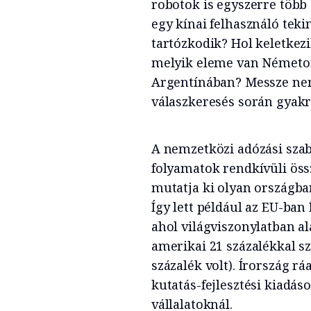
robotok is egyszerre több 
egy kínai felhasználó tek
tartózkodik? Hol keletkezi
melyik eleme van Németor
Argentínában? Messze nem 
válaszkeresés során gyakr
A nemzetközi adózási szab
folyamatok rendkívüli öss
mutatja ki olyan országban
Így lett például az EU-ban
ahol világviszonylatban ala
amerikai 21 százalékkal s
százalék volt). Írország r
kutatás-fejlesztési kiadá
vállalatoknál.