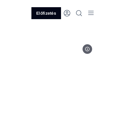
Előfizetés
Fotó: MTI/EPA/Filip Singer