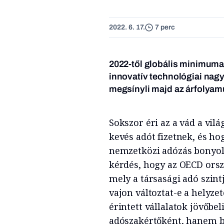
2022. 6. 17.
7 perc
2022-től globális minimumad
innovatív technológiai nagy
megsínyli majd az árfolyamu
Sokszor éri az a vád a vil
kevés adót fizetnek, és h
nemzetközi adózás bonyol
kérdés, hogy az OECD orszá
mely a társasági adó szint
vajon változtat-e a helyzet
érintett vállalatok jövőb
adószakértőként, hanem b