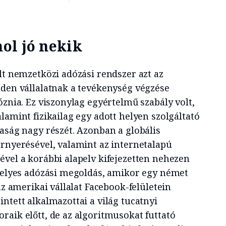
ol jó nekik
lt nemzetközi adózási rendszer azt az
nden vállalatnak a tevékenység végzése
óznia. Ez viszonylag egyértelmű szabály volt,
lamint fizikailag egy adott helyen szolgáltató
aság nagy részét. Azonban a globális
érnyerésével, valamint az internetalapú
ével a korábbi alapelv kifejezetten nehezen
 helyes adózási megoldás, amikor egy német
az amerikai vállalat Facebook-felületein
ntett alkalmazottai a világ tucatnyi
raik előtt, de az algoritmusokat futtató