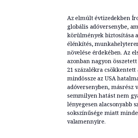
Az elmúlt évtizedekben Íro
globális adóversenybe, am
körülmények biztosítása a
élénkítés, munkahelyterem
növelése érdekében. Az e
azonban nagyon összetett a
21 százalékra csökkentett
mindössze az USA hatalma
adóversenyben, másrész vi
semmilyen hatást nem gya
lényegesen alacsonyabb sz
sokszínűsége miatt minden
valamennyire.