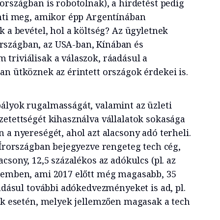
országban is robotolnak), a hirdetést pedig
inti meg, amikor épp Argentínában
k a bevétel, hol a költség? Az ügyletnek
szágban, az USA-ban, Kínában és
triviálisak a válaszok, ráadásul a
an ütköznek az érintett országok érdekei is.
ályok rugalmasságát, valamint az üzleti
zetettségét kihasználva vállalatok sokasága
 a nyereségét, ahol azt alacsony adó terheli.
 Írországban bejegyezve rengeteg tech cég,
csony, 12,5 százalékos az adókulcs (pl. az
zemben, ami 2017 előtt még magasabb, 35
áadásul további adókedvezményeket is ad, pl.
sok esetén, melyek jellemzően magasak a tech