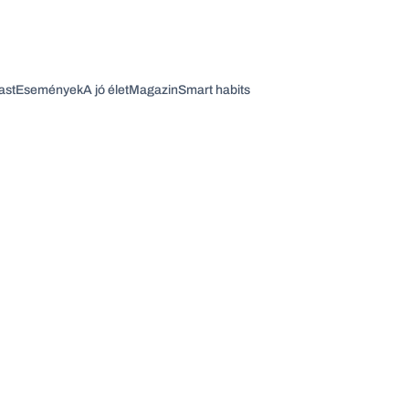
ast
Események
A jó élet
Magazin
Smart habits
Vagy fedezze fel a következő témákat
Üzlet
Pénz
Zöld
Legyél jobb!