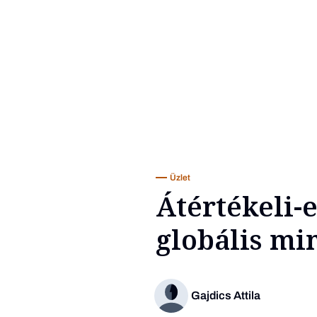
Üzlet
Átértékeli-e
globális m
Gajdics Attila