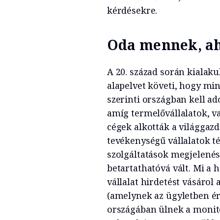
kérdésekre.
Oda mennek, ah
A 20. század során kialaku
alapelvet követi, hogy mi
szerinti országban kell ad
amíg termelővállalatok, va
cégek alkották a világgazd
tevékenységű vállalatok t
szolgáltatások megjelenés
betartathatóvá vált. Mi a
vállalat hirdetést vásárol 
(amelynek az ügyletben éri
országában ülnek a monito