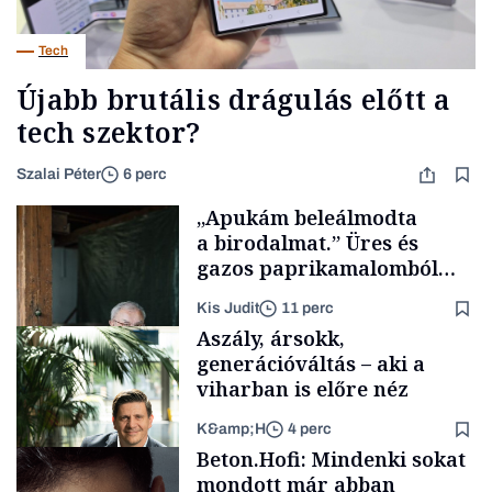
Tech
Újabb brutális drágulás előtt a
tech szektor?
Szalai Péter
6 perc
„Apukám beleálmodta
a birodalmat.” Üres és
gazos paprikamalomból
lett az igazi családi
Kis Judit
11 perc
fűszersztori
Aszály, ársokk,
generációváltás – aki a
viharban is előre néz
K&amp;H
4 perc
Családi
Beton.Hofi: Mindenki sokat
vállalkozások
mondott már abban