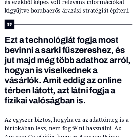
és ezekből képes volt releváns információkat
kigyűjtve bombaerős árazási stratégiát építeni.
Ezt a technológiát fogja most
bevinni a sarki fűszereshez, és
jut majd még több adathoz arról,
hogyan is viselkednek a
vásárlók. Amit eddig az online
térben látott, azt látni fogja a
fizikai valóságban is.
Az egyszer biztos, hogyha ez az adattömeg is a
birtokában lesz, nem fog félni használni. Az
Amazon Go víziója, hogy az Amazon Prime