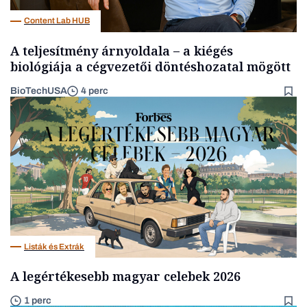
Content Lab HUB
A teljesítmény árnyoldala – a kiégés
biológiája a cégvezetői döntéshozatal mögött
BioTechUSA
4 perc
Listák és Extrák
A legértékesebb magyar celebek 2026
1 perc