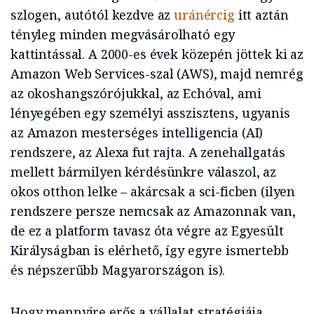
szlogen, autótól kezdve az
uránércig
itt aztán
tényleg minden megvásárolható egy
kattintással. A 2000-es évek közepén jöttek ki az
Amazon Web Services-szal (AWS), majd nemrég
az okoshangszórójukkal, az Echóval, ami
lényegében egy személyi asszisztens, ugyanis
az Amazon mesterséges intelligencia (AI)
rendszere, az Alexa fut rajta. A zenehallgatás
mellett bármilyen kérdésünkre válaszol, az
okos otthon lelke – akárcsak a sci-ficben (ilyen
rendszere persze nemcsak az Amazonnak van,
de ez a platform tavasz óta végre az Egyesült
Királyságban is elérhető, így egyre ismertebb
és népszerűbb Magyarországon is).
Hogy mennyire erős a vállalat stratégiája,