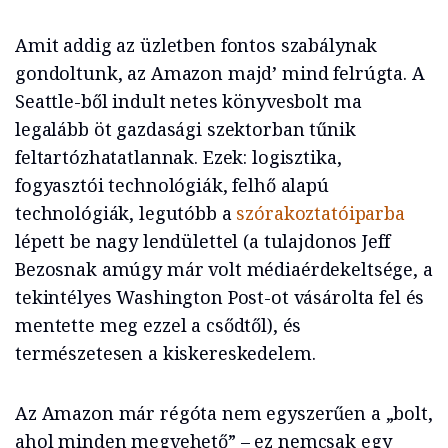
Amit addig az üzletben fontos szabálynak
gondoltunk, az Amazon majd’ mind felrúgta. A
Seattle-ből indult netes könyvesbolt ma
legalább öt gazdasági szektorban tűnik
feltartózhatatlannak. Ezek: logisztika,
fogyasztói technológiák, felhő alapú
technológiák, legutóbb a
szórakoztatóiparba
lépett be nagy lendülettel (a tulajdonos Jeff
Bezosnak amúgy már volt médiaérdekeltsége, a
tekintélyes Washington Post-ot vásárolta fel és
mentette meg ezzel a csődtől), és
természetesen a kiskereskedelem.
Az Amazon már régóta nem egyszerűen a „bolt,
ahol minden megvehető” – ez nemcsak egy