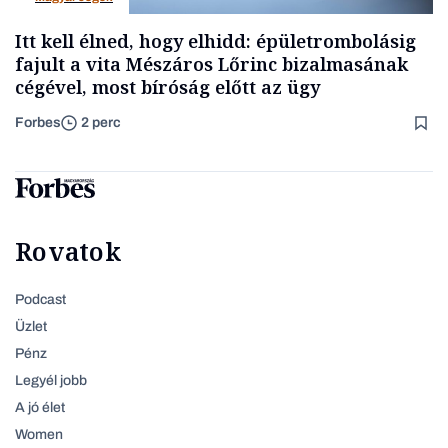
Itt kell élned, hogy elhidd: épületrombolásig
fajult a vita Mészáros Lőrinc bizalmasának
cégével, most bíróság előtt az ügy
Forbes
2 perc
Rovatok
Podcast
Üzlet
Pénz
Legyél jobb
A jó élet
Women