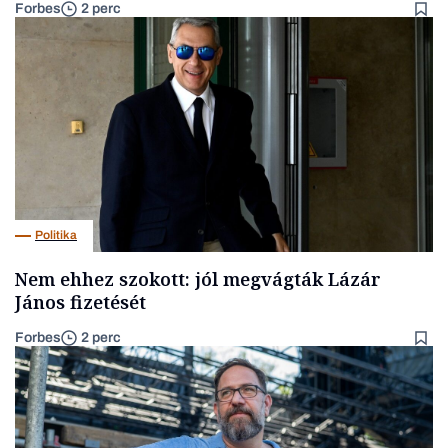
Forbes
2 perc
Politika
Nem ehhez szokott: jól megvágták Lázár
János fizetését
Forbes
2 perc