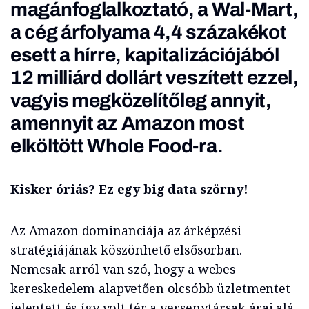
magánfoglalkoztató, a Wal-Mart,
a cég árfolyama 4,4 százakékot
esett a hírre, kapitalizációjából
12 milliárd dollárt veszített ezzel,
vagyis megközelítőleg annyit,
amennyit az Amazon most
elköltött Whole Food-ra.
Kisker óriás? Ez egy big data szörny!
Az Amazon dominanciája az árképzési
stratégiájának köszönhető elsősorban.
Nemcsak arról van szó, hogy a webes
kereskedelem alapvetően olcsóbb üzletmentet
jelentett és így volt tér a versenytársak árai alá