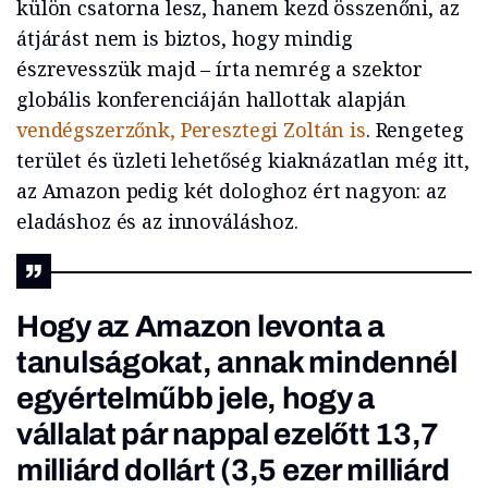
külön csatorna lesz, hanem kezd összenőni, az
átjárást nem is biztos, hogy mindig
észrevesszük majd – írta nemrég a szektor
globális konferenciáján hallottak alapján
vendégszerzőnk, Peresztegi Zoltán is
. Rengeteg
terület és üzleti lehetőség kiaknázatlan még itt,
az Amazon pedig két dologhoz ért nagyon: az
eladáshoz és az innováláshoz.
Hogy az Amazon levonta a
tanulságokat, annak mindennél
egyértelműbb jele, hogy a
vállalat pár nappal ezelőtt 13,7
milliárd dollárt (3,5 ezer milliárd