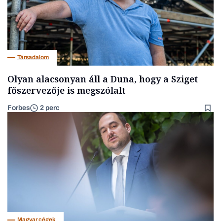
Társadalom
Olyan alacsonyan áll a Duna, hogy a Sziget
főszervezője is megszólalt
Forbes
2 perc
Magyar cégek