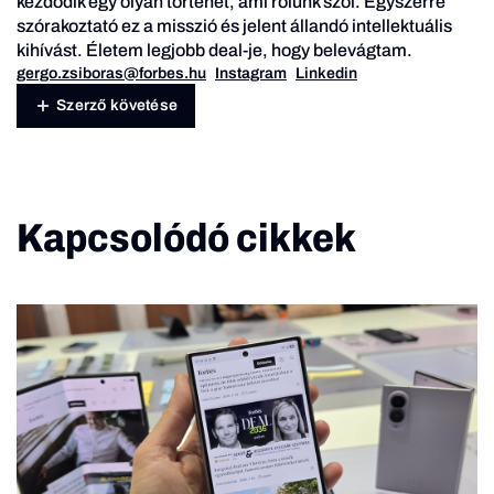
kezdődik egy olyan történet, ami rólunk szól. Egyszerre
szórakoztató ez a misszió és jelent állandó intellektuális
kihívást. Életem legjobb deal-je, hogy belevágtam.
gergo.zsiboras@forbes.hu
Instagram
Linkedin
Szerző követése
Kapcsolódó cikkek