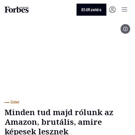
Előfizetés
Eddi
Vagy fedezze fel a következő
témákat
Üzlet
Pénz
Zöld
Legyél jobb!
Üzlet
Minden tud majd rólunk az
Amazon, brutális, amire
képesek lesznek