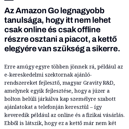
Az Amazon Go legnagyobb
tanulsága, hogy itt nem lehet
csak online és csak offline
részre osztani a piacot, a kettő
elegyére van szükség a sikerre.
Erre amúgy egyre többen jönnek rá, például az
e-kereskedelmi szektornak ajánló-
rendszereket fejlesztő, magyar Gravity R&D,
amelynek egyik fejlesztése, hogy a júzer a
bolton belüli járkálva kap személyre szabott
ajánlatokat a telefonján keresztül – így
keveredik például az online és a fizikai vásárlás.
Ebből is látszik, hogy ez a kettő már nem két