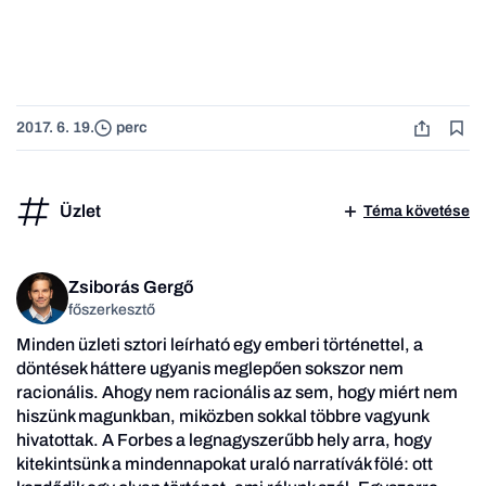
2017. 6. 19.
perc
Üzlet
Téma követése
Zsiborás Gergő
főszerkesztő
Minden üzleti sztori leírható egy emberi történettel, a
döntések háttere ugyanis meglepően sokszor nem
racionális. Ahogy nem racionális az sem, hogy miért nem
hiszünk magunkban, miközben sokkal többre vagyunk
hivatottak. A Forbes a legnagyszerűbb hely arra, hogy
kitekintsünk a mindennapokat uraló narratívák fölé: ott