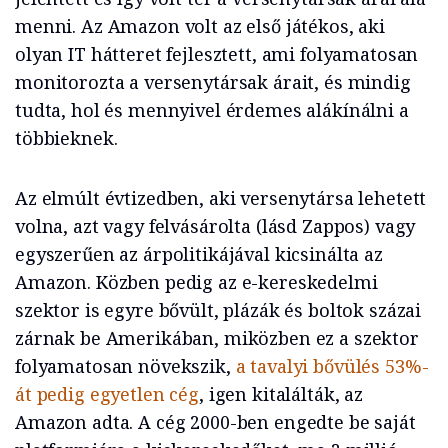
menni. Az Amazon volt az első játékos, aki
olyan IT hátteret fejlesztett, ami folyamatosan
monitorozta a versenytársak árait, és mindig
tudta, hol és mennyivel érdemes alákínálni a
többieknek.
Az elmúlt évtizedben, aki versenytársa lehetett
volna, azt vagy felvásárolta (lásd Zappos) vagy
egyszerűen az árpolitikájával kicsinálta az
Amazon. Közben pedig az e-kereskedelmi
szektor is egyre bővült, plázák és boltok százai
zárnak be Amerikában, miközben ez a szektor
folyamatosan növekszik,
a tavalyi bővülés 53%-
át pedig egyetlen cég
, igen kitalálták, az
Amazon adta. A cég 2000-ben engedte be saját