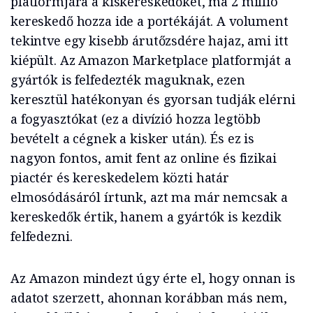
platformjára a kiskereskedőket, ma 2 millió
kereskedő hozza ide a portékáját. A volument
tekintve egy kisebb árutőzsdére hajaz, ami itt
kiépült. Az Amazon Marketplace platformját a
gyártók is felfedezték maguknak, ezen
keresztül hatékonyan és gyorsan tudják elérni
a fogyasztókat (ez a divízió hozza legtöbb
bevételt a cégnek a kisker után). És ez is
nagyon fontos, amit fent az online és fizikai
piactér és kereskedelem közti határ
elmosódásáról írtunk, azt ma már nemcsak a
kereskedők értik, hanem a gyártók is kezdik
felfedezni.
Az Amazon mindezt úgy érte el, hogy onnan is
adatot szerzett, ahonnan korábban más nem,