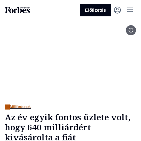
Előfizetés
Fot
Vagy fedezze fel a következő
témákat
Üzlet
Pénz
Zöld
Legyél jobb!
Milliárdosok
Az év egyik fontos üzlete volt,
hogy 640 milliárdért
kivásárolta a fiát