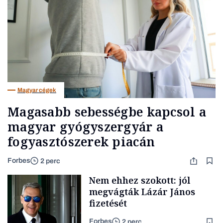
Magyar cégek
Magasabb sebességbe kapcsol a
magyar gyógyszergyár a
fogyasztószerek piacán
Forbes
2 perc
Nem ehhez szokott: jól
megvágták Lázár János
fizetését
Forbes
2 perc