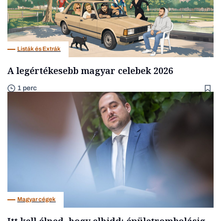
Listák és Extrák
A legértékesebb magyar celebek 2026
1 perc
Magyar cégek
Itt kell élned, hogy elhidd: épületrombolásig