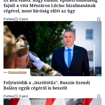
fajult a vita Mészáros Lőrinc bizalmasának
cégével, most bíróság előtt az ügy
Forbes
2 perc
Elszámoltatás
Folytatódik a „tisztítótűz”, Ruszin-Szendi
Balásy egyik cégéről is beszélt
Forbes
2 perc