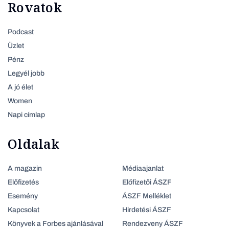
Rovatok
Podcast
Üzlet
Pénz
Legyél jobb
A jó élet
Women
Napi címlap
Oldalak
A magazin
Médiaajanlat
Előfizetés
Előfizetői ÁSZF
Esemény
ÁSZF Melléklet
Kapcsolat
Hirdetési ÁSZF
Könyvek a Forbes ajánlásával
Rendezveny ÁSZF