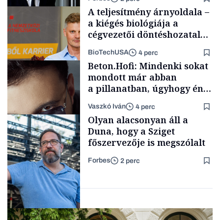
A teljesítmény árnyoldala –
a kiégés biológiája a
cégvezetői döntéshozatal
mögött
BioTechUSA
4 perc
Politika
Beton.Hofi: Mindenki sokat
mondott már abban
a pillanatban, úgyhogy én
a legsarkosabb
Vaszkó Iván
4 perc
gondolataimat akartam
Content Lab HUB
Olyan alacsonyan áll a
kimondani
Duna, hogy a Sziget
főszervezője is megszólalt
Forbes
2 perc
Forbes-sztori