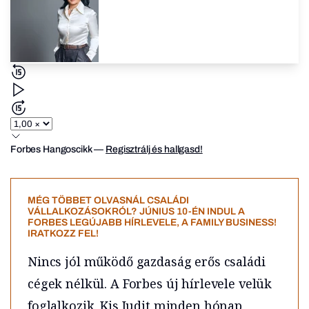
Forbes Hangoscikk
—
Regisztrálj és hallgasd!
MÉG TÖBBET OLVASNÁL CSALÁDI
VÁLLALKOZÁSOKRÓL? JÚNIUS 10-ÉN INDUL A
FORBES LEGÚJABB HÍRLEVELE, A FAMILY BUSINESS!
IRATKOZZ FEL!
Nincs jól működő gazdaság erős családi
cégek nélkül. A Forbes új hírlevele velük
foglalkozik. Kis Judit minden hónap