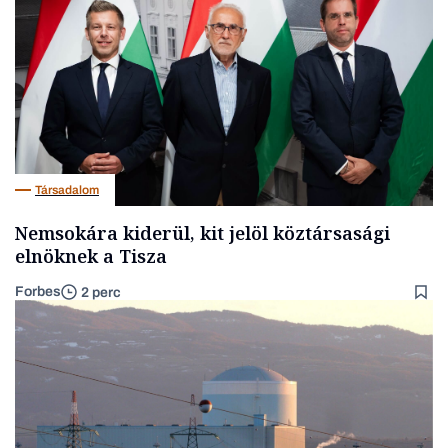
Társadalom
Nemsokára kiderül, kit jelöl köztársasági
elnöknek a Tisza
Forbes
2 perc