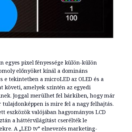
n egyes pixel fényessége külön-külön
komoly előnyöket kínál a domináns
s e tekintetben a microLED az OLED és a
tat követi, amelyek szintén az egyedi
nek. Joggal merülhet fel bárkiben, hogy már
 tulajdonképpen is mire fel a nagy felhajtás.
zett eszközök valójában hagyományos LCD
án a háttérvilágítást cserélték le
kre. A „LED tv” elnevezés marketing-