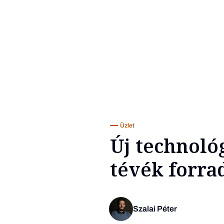
Üzlet
Új technoló
tévék forra
Szalai Péter