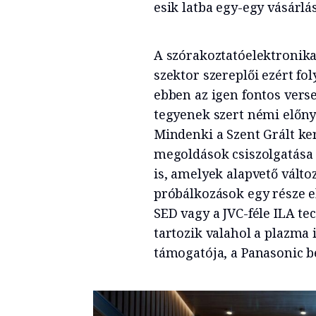
esik latba egy-egy vásárl
A szórakoztatóelektronika
szektor szereplői ezért fo
ebben az igen fontos verse
tegyenek szert némi előny
Mindenki a Szent Grált ker
megoldások csiszolgatása
is, amelyek alapvető vált
próbálkozások egy része e
SED vagy a JVC-féle ILA te
tartozik valahol a plazma 
támogatója, a Panasonic b