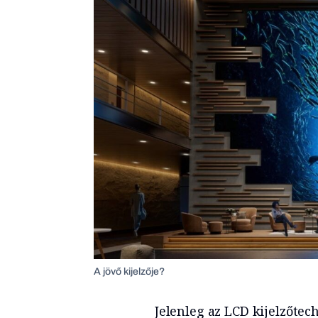
A jövő kijelzője?
Jelenleg az LCD kijelzőte