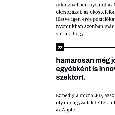
intenzívebben nyomul az 
okosórákat, az okostelefo
illetve igen erős pozíciókat
nyomukban azonban már fel
várják, hogy
hamarosan még jo
egyébként is innov
szektort.
Ez pedig a microLED, azaz
olyan nagyvadak tettek hit
az Apple.