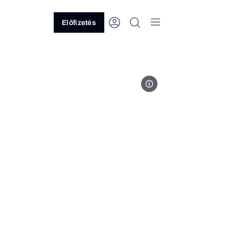
Előfizetés
MicroLED kijelzővel ellátott tv.