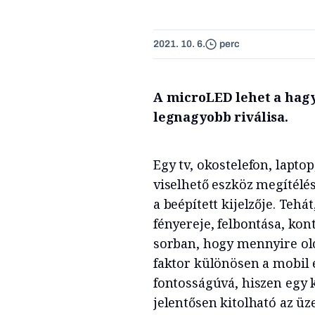
2021. 10. 6.
perc
A microLED lehet a hag
legnagyobb riválisa.
Egy tv, okostelefon, lapto
viselhető eszköz megítélé
a beépített kijelzője. Teh
fényereje, felbontása, kont
sorban, hogy mennyire olcs
faktor különösen a mobil
fontosságúvá, hiszen egy 
jelentősen kitolható az ü