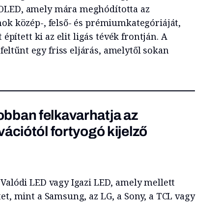
OLED, amely mára meghódította az
nok közép-, felső- és prémiumkategóriáját,
 épített ki az elit ligás tévék frontján. A
tűnt egy friss eljárás, amelytől sokan
bban felkavarhatja az
ációtól fortyogó kijelző
 Valódi LED vagy Igazi LED, amely mellett
et, mint a Samsung, az LG, a Sony, a TCL vagy