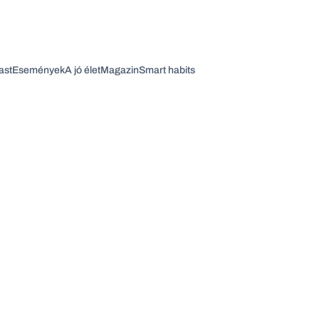
ast
Események
A jó élet
Magazin
Smart habits
Vagy fedezze fel a következő témákat
Üzlet
Pénz
Zöld
Legyél jobb!