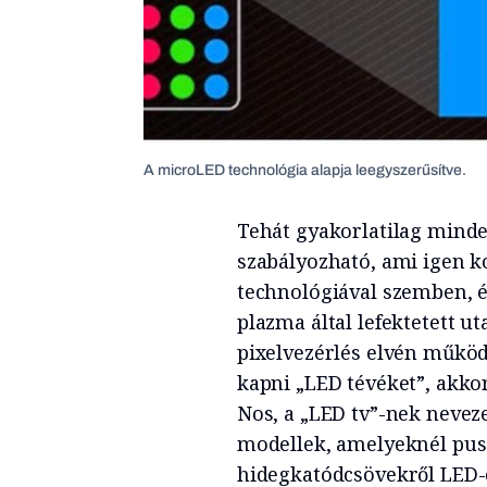
A microLED technológia alapja leegyszerűsítve.
Tehát gyakorlatilag minde
szabályozható, ami igen 
technológiával szemben, é
plazma által lefektetett u
pixelvezérlés elvén működ
kapni „LED tévéket”, akkor
Nos, a „LED tv”-nek neve
modellek, amelyeknél puszt
hidegkatódcsövekről LED-e