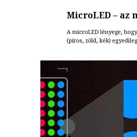
MicroLED – az 
A microLED lényege, hog
(piros, zöld, kék) egyedile