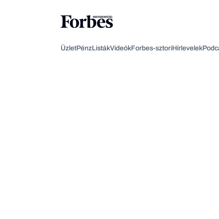
Üzlet
Pénz
Listák
Videók
Forbes-sztori
Hírlevelek
Podc