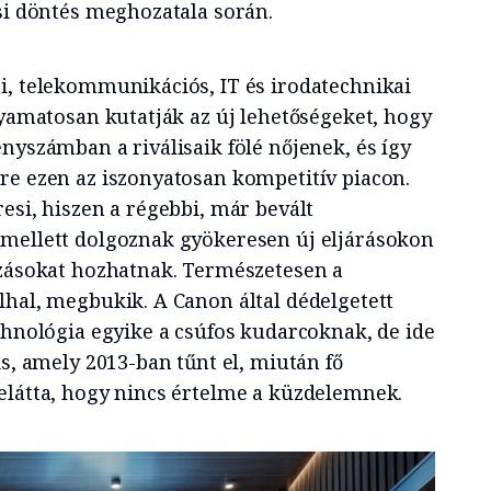
ási döntés meghozatala során.
i, telekommunikációs, IT és irodatechnikai
lyamatosan kutatják az új lehetőségeket, hogy
nyszámban a riválisaik fölé nőjenek, és így
re ezen az iszonyatosan kompetitív piacon.
esi, hiszen a régebbi, már bevált
 mellett dolgoznak gyökeresen új eljárásokon
ozásokat hozhatnak. Természetesen a
lhal, megbukik. A Canon által dédelgetett
chnológia egyike a csúfos kudarcoknak, de ide
is, amely 2013-ban tűnt el, miután fő
elátta, hogy nincs értelme a küzdelemnek.