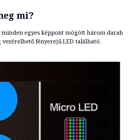
meg mi?
y minden egyes képpont mögött három darab
g vezérelhető fényerejű LED található.