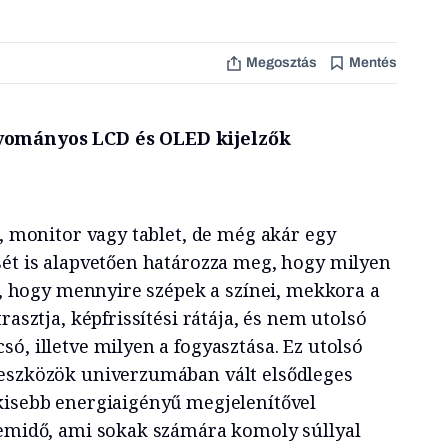
Megosztás
Mentés
yományos LCD és OLED kijelzők
p, monitor vagy tablet, de még akár egy
sét is alapvetően határozza meg, hogy milyen
át, hogy mennyire szépek a színei, mekkora a
rasztja, képfrissítési rátája, és nem utolsó
ó, illetve milyen a fogyasztása. Ez utolsó
 eszközök univerzumában vált elsődleges
kisebb energiaigényű megjelenítővel
zemidő, ami sokak számára komoly súllyal