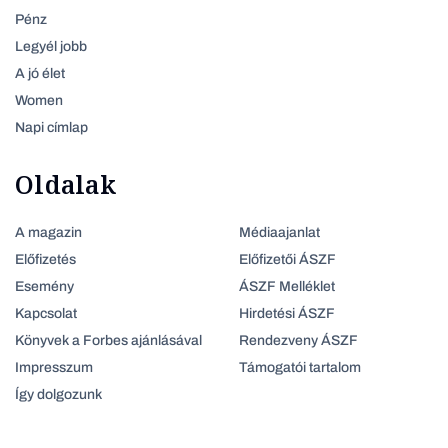
Pénz
Legyél jobb
A jó élet
Women
Napi címlap
Oldalak
A magazin
Médiaajanlat
Előfizetés
Előfizetői ÁSZF
Esemény
ÁSZF Melléklet
Kapcsolat
Hirdetési ÁSZF
Könyvek a Forbes ajánlásával
Rendezveny ÁSZF
Impresszum
Támogatói tartalom
Így dolgozunk