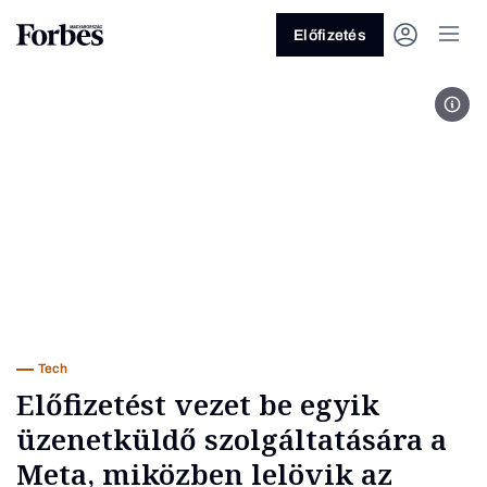
Előfizetés
Fotó
Vagy fedezze fel a következő
témákat
Üzlet
Pénz
Zöld
Legyél jobb!
Tech
Előfizetést vezet be egyik
üzenetküldő szolgáltatására a
Meta, miközben lelövik az