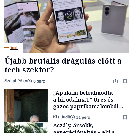
Tech
Újabb brutális drágulás előtt a
tech szektor?
Szalai Péter
6 perc
„Apukám beleálmodta
a birodalmat.” Üres és
gazos paprikamalomból
lett az igazi családi
Kis Judit
11 perc
fűszersztori
Aszály, ársokk,
generációváltás – aki a