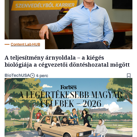
Content Lab HUB
A teljesítmény árnyoldala – a kiégés
biológiája a cégvezetői döntéshozatal mögött
BioTechUSA
4 perc