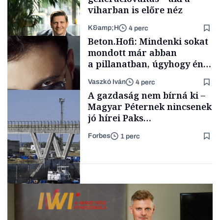
viharban is előre néz
K&amp;H
4 perc
Családi
Beton.Hofi: Mindenki sokat
vállalkozások
mondott már abban
a pillanatban, úgyhogy én
a legsarkosabb
Vaszkó Iván
4 perc
gondolataimat akartam
TÁMOGATÓI
A gazdaság nem bírná ki –
TARTALOM
kimondani
Magyar Péternek nincsenek
jó hírei Paks
újraindításáról
Forbes
1 perc
Forbes-sztori
Energia