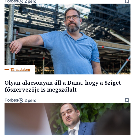
Forbes
2 perc
Társadalom
Olyan alacsonyan áll a Duna, hogy a Sziget
főszervezője is megszólalt
Forbes
2 perc