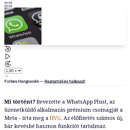
00:00
00:08
Forbes Hangoscikk
—
Regisztrálj és hallgasd!
Mi történt?
Bevezette a WhatsApp Plust, az
üzenetküldő alkalmazás prémium csomagját a
Meta – írta meg a
HVG
. Az előfizetés számos új,
bár kevésbé hasznos funkciót tartalmaz.