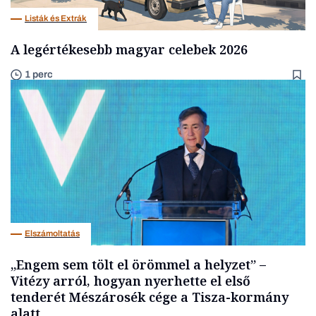
Listák és Extrák
A legértékesebb magyar celebek 2026
1 perc
Elszámoltatás
„Engem sem tölt el örömmel a helyzet” –
Vitézy arról, hogyan nyerhette el első
tenderét Mészárosék cége a Tisza-kormány
alatt