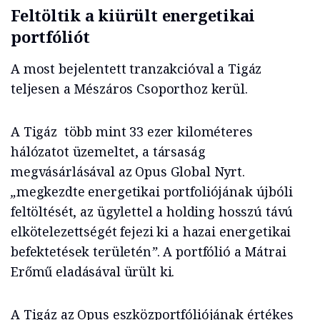
Feltöltik a kiürült energetikai
portfóliót
A most bejelentett tranzakcióval a Tigáz
teljesen a Mészáros Csoporthoz kerül.
A Tigáz több mint 33 ezer kilométeres
hálózatot üzemeltet, a társaság
megvásárlásával az Opus Global Nyrt.
„
megkezdte energetikai portfoliójának újbóli
feltöltését, az ügylettel a holding hosszú távú
elkötelezettségét fejezi ki a hazai energetikai
befektetések területén
”
. A portfólió a Mátrai
Erőmű eladásával ürült ki.
A Tigáz az Opus eszközportfóliójának értékes