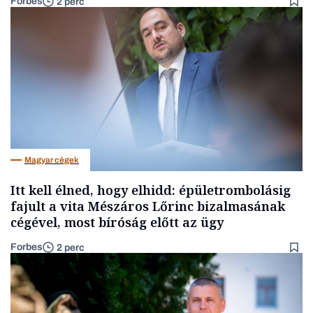
Forbes
2 perc
Magyar cégek
Itt kell élned, hogy elhidd: épületrombolásig
fajult a vita Mészáros Lőrinc bizalmasának
cégével, most bíróság előtt az ügy
Forbes
2 perc