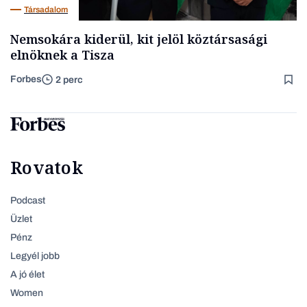
Társadalom
Nemsokára kiderül, kit jelöl köztársasági
elnöknek a Tisza
Forbes
2 perc
Rovatok
Podcast
Üzlet
Pénz
Legyél jobb
A jó élet
Women