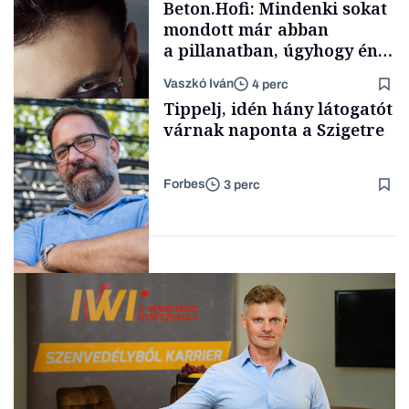
Beton.Hofi: Mindenki sokat
mondott már abban
a pillanatban, úgyhogy én
a legsarkosabb
Vaszkó Iván
4 perc
gondolataimat akartam
TÁMOGATÓI
Tippelj, idén hány látogatót
TARTALOM
kimondani
várnak naponta a Szigetre
Forbes
3 perc
Forbes-sztori
Kultúra