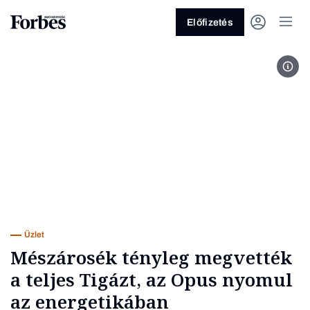
Előfizetés
Fotó
Vagy fedezze fel a következő
témákat
Üzlet
Pénz
Zöld
Legyél jobb!
Üzlet
Mészárosék tényleg megvették
a teljes Tigázt, az Opus nyomul
az energetikában