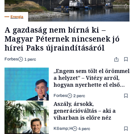
Energia
A gazdaság nem bírná ki –
Magyar Péternek nincsenek jó
hírei Paks újraindításáról
Forbes
1 perc
„Engem sem tölt el örömmel
a helyzet” – Vitézy arról,
hogyan nyerhette el első
tenderét Mészárosék cége a
Forbes
2 perc
Tisza-kormány alatt
Aszály, ársokk,
generációváltás – aki a
viharban is előre néz
K&amp;H
4 perc
Elszámoltatás