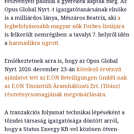
részvényeit pálduál a gyerekek kapták meg. Az
Opus Global Nyrt.-t igazgatótanácsának elnöke
is a milliárdos lánya, Mészáros Beatrix, aki
a
legbefolyásosabb magyar nők Forbes-listájára
is felkerült nemrégiben: a tavalyi 7. helyről idén
a
harmadikra ugrott.
Emlékeztetnek arra is, hogy az Opus Global
Nyrt. 2020. december 23-án
kötelező érvényű
ajánlatot tett az E.ON Beteiligungen GmbH-nak
az E.ON Tiszántúli Áramhálózati Zrt. (Titász)
részvénycsomagjának megvásárlására
.
A tranzakciós folyamat technikai lépéseként a
tőzsdei társaság igazgatósága döntött arról,
hogy a Status Energy Kft-vel közösen ötven-