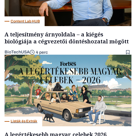
Content Lab HUB
A teljesítmény árnyoldala – a kiégés
biológiája a cégvezetői döntéshozatal mögött
BioTechUSA
4 perc
Listák és Extrák
A legértékesebb magyar celebek 2026