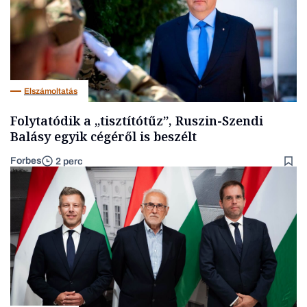
Elszámoltatás
Folytatódik a „tisztítótűz”, Ruszin-Szendi
Balásy egyik cégéről is beszélt
Forbes
2 perc