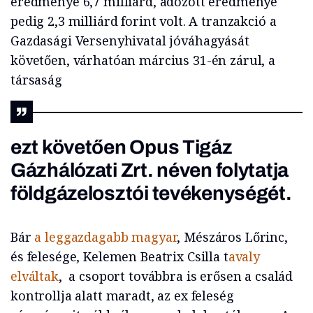
eredménye 6,7 milliárd, adózott eredménye
pedig 2,3 milliárd forint volt. A tranzakció a
Gazdasági Versenyhivatal jóváhagyását
követően, várhatóan március 31-én zárul, a
társaság
ezt követően Opus Tigáz
Gázhálózati Zrt. néven folytatja
földgázelosztói tevékenységét.
Bár
a leggazdagabb magyar
, Mészáros Lőrinc,
és felesége, Kelemen Beatrix Csilla t
avaly
elváltak
, a csoport továbbra is erősen a család
kontrollja alatt maradt, az ex feleség