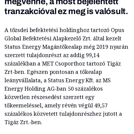
megvenné
, a most bejelentett
tranzakcióval ez meg is valósult.
A tőzsdei befektetési holdinghoz tartozó Opus
Global Befektetési Alapkezelő Zrt. által kezelt
Status Energy Magántőkealap még 2019 nyarán
szerzett tulajdonrészt az addig 99,14
százalékban a MET Csoporthoz tartozó Tigáz
Zrt-ben. Egészen pontosan a tőkealap
leányvállalata, a Status Energy Kft. az MS
Energy Holding AG-ban 50 százalékos
közvetlen részesedést szerzett egy
tőkeemeléssel, amely révén végül 49,57
százalékos közvetett tulajdonrészhez jutott a
Tigáz Zrt.-ben.