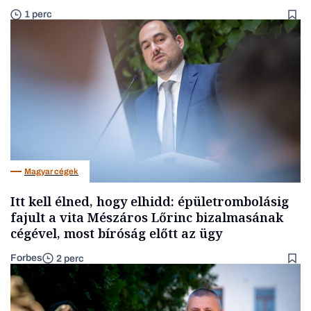
1 perc
Magyar cégek
Itt kell élned, hogy elhidd: épületrombolásig
fajult a vita Mészáros Lőrinc bizalmasának
cégével, most bíróság előtt az ügy
Forbes
2 perc