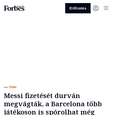
Előfizetés
Vagy fedezze fel a következő
témákat
Üzlet
Pénz
Zöld
Legyél jobb!
Üzlet
Messi fizetését durván
megvágták, a Barcelona több
játékoson is spórolhat még