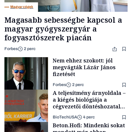
Magyar cégek
Magasabb sebességbe kapcsol a
magyar gyógyszergyár a
fogyasztószerek piacán
Forbes
2 perc
Nem ehhez szokott: jól
megvágták Lázár János
fizetését
Forbes
2 perc
A teljesítmény árnyoldala –
a kiégés biológiája a
cégvezetői döntéshozatal
mögött
BioTechUSA
4 perc
Politika
Beton.Hofi: Mindenki sokat
mondott már abban