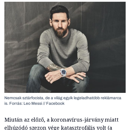
Nemcsak sztárfocista, de a világ egyik legeladhatóbb reklámarca
is. Forrás: Leo Messi // Facebook
Miután az előző, a koronavírus-járvány miatt
elhúzódó szezon vége katasztrofális volt (a