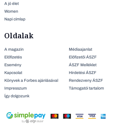
A jó élet
Women
Napi címlap
Oldalak
A magazin
Médiaajanlat
Előfizetés
Előfizetői ÁSZF
Esemény
ÁSZF Melléklet
Kapcsolat
Hirdetési ÁSZF
Könyvek a Forbes ajánlásával
Rendezveny ÁSZF
Impresszum
Támogatói tartalom
Így dolgozunk