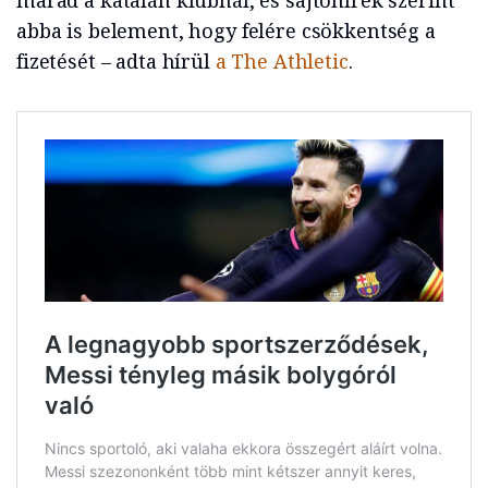
marad a katalán klubnál, és sajtóhírek szerint
abba is belement, hogy felére csökkentség a
fizetését – adta hírül
a The Athletic
.