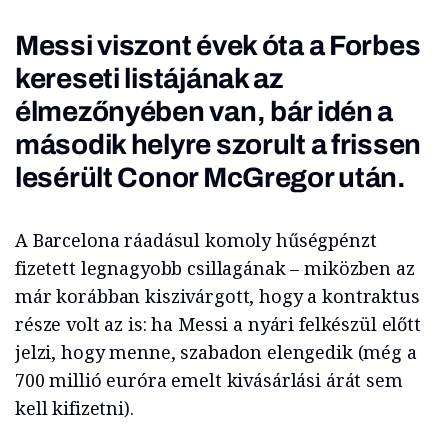
Messi viszont évek óta a
Forbes
kereseti listájának
az
élmezőnyében van, bár idén a
második helyre szorult a frissen
lesérült Conor McGregor után.
A Barcelona ráadásul komoly hűségpénzt
fizetett legnagyobb csillagának – miközben az
már korábban kiszivárgott, hogy a kontraktus
része volt az is: ha Messi a nyári felkészül előtt
jelzi, hogy menne, szabadon elengedik (még a
700 millió euróra emelt kivásárlási árát sem
kell kifizetni).