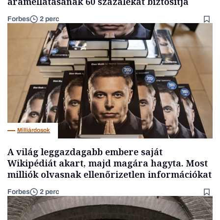
áramellátásának 60 százalékát biztosítja
Forbes
2 perc
Milliárdosok
A világ leggazdagabb embere saját
Wikipédiát akart, majd magára hagyta. Most
milliók olvasnak ellenőrizetlen információkat
Forbes
2 perc