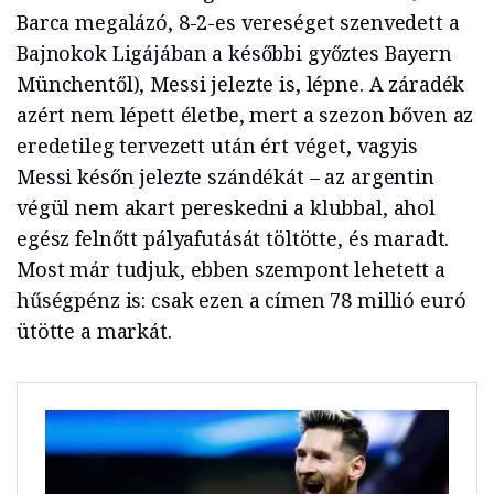
Barca megalázó, 8-2-es vereséget szenvedett a
Bajnokok Ligájában a későbbi győztes Bayern
Münchentől), Messi jelezte is, lépne. A záradék
azért nem lépett életbe, mert a szezon bőven az
eredetileg tervezett után ért véget, vagyis
Messi későn jelezte szándékát – az argentin
végül nem akart pereskedni a klubbal, ahol
egész felnőtt pályafutását töltötte, és maradt.
Most már tudjuk, ebben szempont lehetett a
hűségpénz is: csak ezen a címen 78 millió euró
ütötte a markát.