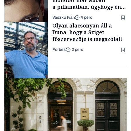
a pillanatban, úgyhogy én
a legsarkosabb
Vaszkó Iván
4 perc
gondolataimat akartam
Content Lab HUB
Olyan alacsonyan áll a
kimondani
Duna, hogy a Sziget
főszervezője is megszólalt
Forbes
2 perc
Forbes-sztori
Társadalom