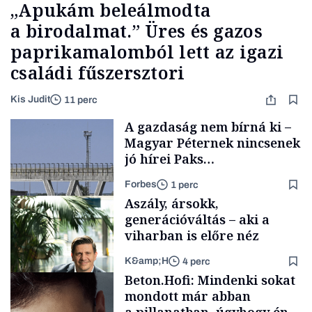
„Apukám beleálmodta
a birodalmat.” Üres és gazos
paprikamalomból lett az igazi
családi fűszersztori
Kis Judit
11 perc
A gazdaság nem bírná ki –
Magyar Péternek nincsenek
jó hírei Paks
újraindításáról
Forbes
1 perc
Aszály, ársokk,
generációváltás – aki a
viharban is előre néz
K&amp;H
4 perc
Energia
Beton.Hofi: Mindenki sokat
mondott már abban