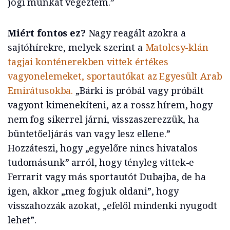
jogi munkát végeztem.”
Miért fontos ez?
Nagy reagált azokra a
sajtóhírekre, melyek szerint a
Matolcsy-klán
tagjai konténerekben vittek értékes
vagyonelemeket, sportautókat az Egyesült Arab
Emirátusokba.
„Bárki is próbál vagy próbált
vagyont kimenekíteni, az a rossz hírem, hogy
nem fog sikerrel járni, visszaszerezzük, ha
büntetőeljárás van vagy lesz ellene.”
Hozzáteszi, hogy „egyelőre nincs hivatalos
tudomásunk” arról, hogy tényleg vittek-e
Ferrarit vagy más sportautót Dubajba, de ha
igen, akkor „meg fogjuk oldani”, hogy
visszahozzák azokat, „efelől mindenki nyugodt
lehet”.