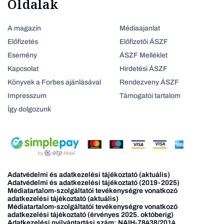
Oldalak
A magazin
Médiaajanlat
Előfizetés
Előfizetői ÁSZF
Esemény
ÁSZF Melléklet
Kapcsolat
Hirdetési ÁSZF
Könyvek a Forbes ajánlásával
Rendezveny ÁSZF
Impresszum
Támogatói tartalom
Így dolgozunk
Adatvédelmi és adatkezelési tájékoztató (aktuális)
Adatvédelmi és adatkezelési tájékoztató (2019-2025)
Médiatartalom-szolgáltatói tevékenységre vonatkozó
adatkezelési tájékoztató (aktuális)
Médiatartalom-szolgáltatói tevékenységre vonatkozó
adatkezelési tájékoztató (érvényes 2025. októberig)
Adatkezelési nyilvántartási szám: NAIH-78438/2014