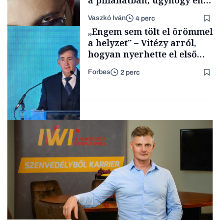
a pillanatban, úgyhogy én
a legsarkosabb
Vaszkó Iván
4 perc
gondolataimat akartam
TÁMOGATÓI
„Engem sem tölt el örömmel
TARTALOM
kimondani
a helyzet” – Vitézy arról,
hogyan nyerhette el első
tenderét Mészárosék cége a
Forbes
2 perc
Tisza-kormány alatt
Forbes-sztori
Elszámoltatás