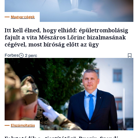
Magyar cégek
Itt kell élned, hogy elhidd: épületrombolásig
fajult a vita Mészáros Lőrinc bizalmasának
cégével, most bíróság előtt az ügy
Forbes
2 perc
Elszámoltatás