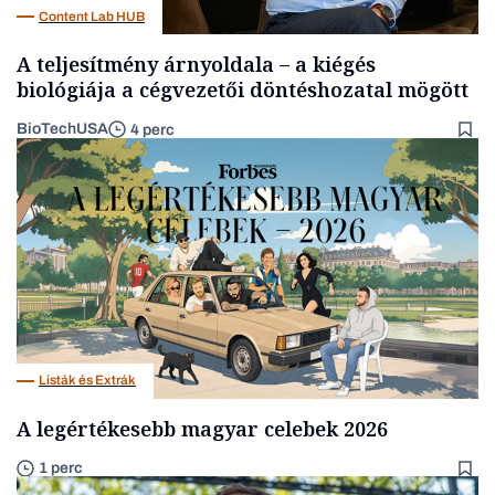
Content Lab HUB
A teljesítmény árnyoldala – a kiégés
biológiája a cégvezetői döntéshozatal mögött
BioTechUSA
4 perc
Listák és Extrák
A legértékesebb magyar celebek 2026
1 perc