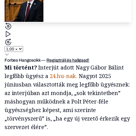
Forbes Hangoscikk
—
Regisztrálj és hallgasd!
Mi történt?
Interjút adott Nagy Gábor Bálint
legfőbb ügyész a
24.hu-nak.
Nagyot 2025
júniusban választották meg legfőbb ügyésznek:
az interjúban azt mondja, „sok tekintetben”
máshogyan működnek a Polt Péter-féle
ügyészséghez képest, ami szerinte
„törvényszerű” is, „ha egy új vezető érkezik egy
szervezet élére”.