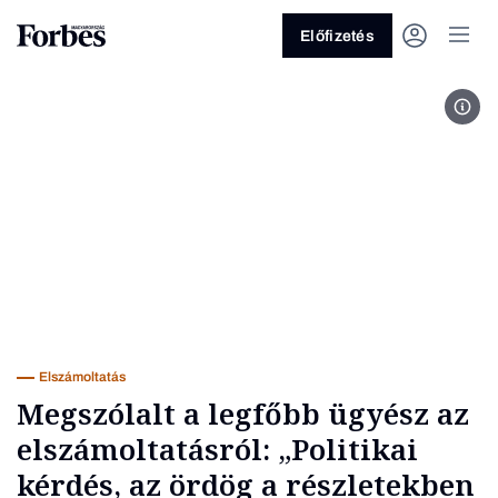
Előfizetés
Nagy
Vagy fedezze fel a következő
témákat
Üzlet
Pénz
Zöld
Legyél jobb!
Elszámoltatás
Megszólalt a legfőbb ügyész az
elszámoltatásról: „Politikai
kérdés, az ördög a részletekben