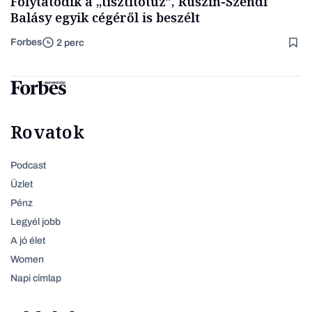
Folytatódik a „tisztítótűz”, Ruszin-Szendi
Balásy egyik cégéről is beszélt
Forbes
2 perc
Rovatok
Podcast
Üzlet
Pénz
Legyél jobb
A jó élet
Women
Napi címlap