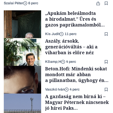
Szalai Péter
6 perc
„Apukám beleálmodta
a birodalmat.” Üres és
gazos paprikamalomból
lett az igazi családi
Kis Judit
11 perc
fűszersztori
Aszály, ársokk,
generációváltás – aki a
viharban is előre néz
K&amp;H
4 perc
Családi
Beton.Hofi: Mindenki sokat
vállalkozások
mondott már abban
a pillanatban, úgyhogy én
a legsarkosabb
Vaszkó Iván
4 perc
gondolataimat akartam
TÁMOGATÓI
A gazdaság nem bírná ki –
TARTALOM
kimondani
Magyar Péternek nincsenek
jó hírei Paks