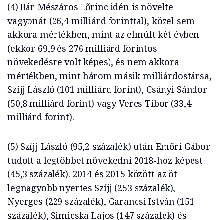
(4) Bár Mészáros Lőrinc idén is növelte
vagyonát (26,4 milliárd forinttal), közel sem
akkora mértékben, mint az elmúlt két évben
(ekkor 69,9 és 276 milliárd forintos
növekedésre volt képes), és nem akkora
mértékben, mint három másik milliárdostársa,
Szíjj László (101 milliárd forint), Csányi Sándor
(50,8 milliárd forint) vagy Veres Tibor (33,4
milliárd forint).
(5) Szíjj László (95,2 százalék) után Emőri Gábor
tudott a legtöbbet növekedni 2018-hoz képest
(45,3 százalék). 2014 és 2015 között az öt
legnagyobb nyertes Szíjj (253 százalék),
Nyerges (229 százalék), Garancsi István (151
százalék), Simicska Lajos (147 százalék) és