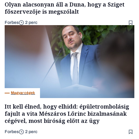
Olyan alacsonyan áll a Duna, hogy a Sziget
főszervezője is megszólalt
Forbes
2 perc
Magyar cégek
Itt kell élned, hogy elhidd: épületrombolásig
fajult a vita Mészáros Lőrinc bizalmasának
cégével, most bíróság előtt az ügy
Forbes
2 perc