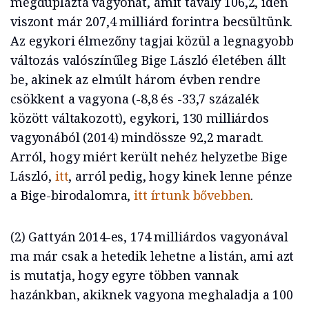
megduplázta vagyonát, amit tavaly 106,2, idén
viszont már 207,4 milliárd forintra becsültünk.
Az egykori élmezőny tagjai közül a legnagyobb
változás valószínűleg Bige László életében állt
be, akinek az elmúlt három évben rendre
csökkent a vagyona (-8,8 és -33,7 százalék
között váltakozott), egykori, 130 milliárdos
vagyonából (2014) mindössze 92,2 maradt.
Arról, hogy miért került nehéz helyzetbe Bige
László,
itt
, arról pedig, hogy kinek lenne pénze
a Bige-birodalomra,
itt írtunk bővebben
.
(2) Gattyán 2014-es, 174 milliárdos vagyonával
ma már csak a hetedik lehetne a listán, ami azt
is mutatja, hogy egyre többen vannak
hazánkban, akiknek vagyona meghaladja a 100