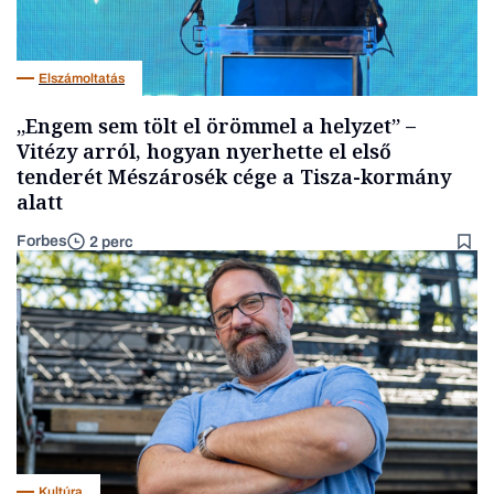
Elszámoltatás
„Engem sem tölt el örömmel a helyzet” –
Vitézy arról, hogyan nyerhette el első
tenderét Mészárosék cége a Tisza-kormány
alatt
Forbes
2 perc
Kultúra