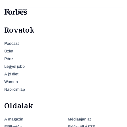
Rovatok
Podcast
Üzlet
Pénz
Legyél jobb
A jó élet
Women
Napi címlap
Oldalak
A magazin
Médiaajanlat
Előfizetés
Előfizetői ÁSZF