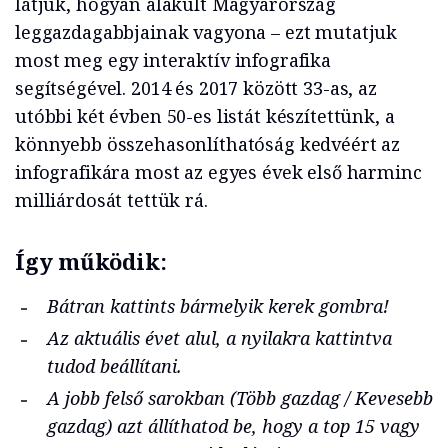
látjuk, hogyan alakult Magyarország
leggazdagabbjainak vagyona – ezt mutatjuk
most meg egy interaktív infografika
segítségével. 2014 és 2017 között 33-as, az
utóbbi két évben 50-es listát készítettünk, a
könnyebb összehasonlíthatóság kedvéért az
infografikára most az egyes évek első harminc
milliárdosát tettük rá.
Így működik:
Bátran kattints bármelyik kerek gombra!
Az aktuális évet alul, a nyilakra kattintva
tudod beállítani.
A jobb felső sarokban (Több gazdag / Kevesebb
gazdag) azt állíthatod be, hogy a top 15 vagy