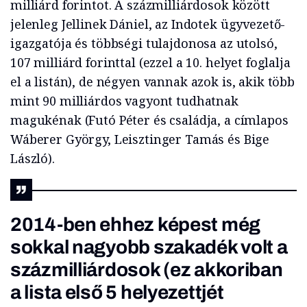
milliárd forintot. A százmilliárdosok között
jelenleg Jellinek Dániel, az Indotek ügyvezető-
igazgatója és többségi tulajdonosa az utolsó,
107 milliárd forinttal (ezzel a 10. helyet foglalja
el a listán), de négyen vannak azok is, akik több
mint 90 milliárdos vagyont tudhatnak
magukénak (Futó Péter és családja, a címlapos
Wáberer György, Leisztinger Tamás és Bige
László).
2014-ben ehhez képest még
sokkal nagyobb szakadék volt a
százmilliárdosok (ez akkoriban
a lista első 5 helyezettjét