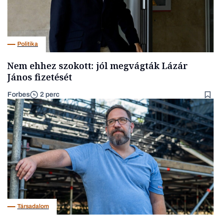
Politika
Nem ehhez szokott: jól megvágták Lázár
János fizetését
Forbes
2 perc
Társadalom