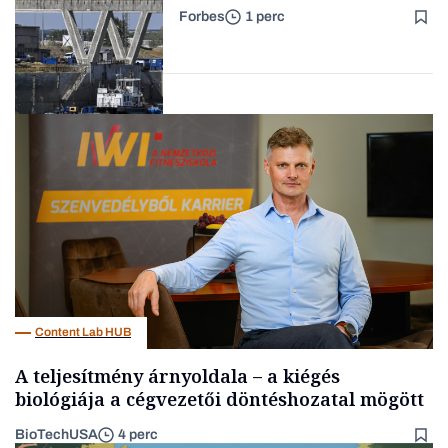
újraindításáról
Forbes
1 perc
Forbes-sztori
Energia
Content Lab HUB
A teljesítmény árnyoldala – a kiégés
biológiája a cégvezetői döntéshozatal mögött
BioTechUSA
4 perc