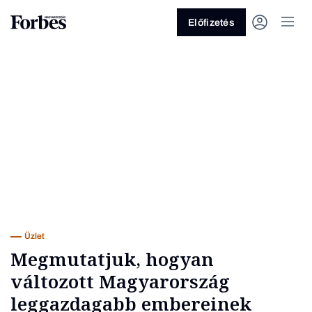
Előfizetés
Vagy fedezze fel a következő
témákat
Üzlet
Pénz
Zöld
Legyél jobb!
Üzlet
Megmutatjuk, hogyan
változott Magyarország
leggazdagabb embereinek