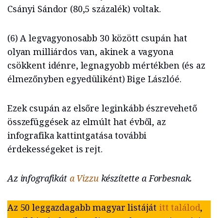
Csányi Sándor (80,5 százalék) voltak.
(6) A legvagyonosabb 30 között csupán hat
olyan milliárdos van, akinek a vagyona
csökkent idénre, legnagyobb mértékben (és az
élmezőnyben egyedüliként) Bige Lászlóé.
Ezek csupán az elsőre leginkább észrevehető
összefüggések az elmúlt hat évből, az
infografika kattintgatása további
érdekességeket is rejt.
Az infografikát
a Vizzu
készítette a Forbesnak.
Az 50 leggazdagabb magyar listáját
itt találod
,