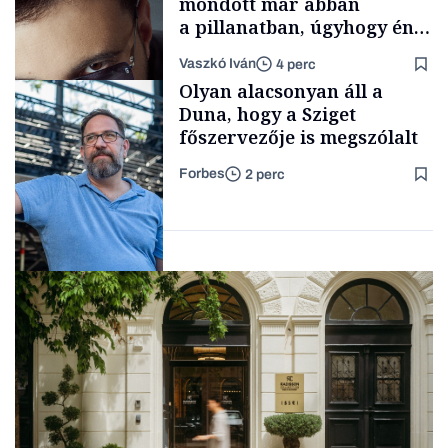
mondott már abban
a pillanatban, úgyhogy én
a legsarkosabb
Vaszkó Iván
4 perc
gondolataimat akartam
Content Lab HUB
Olyan alacsonyan áll a
kimondani
Duna, hogy a Sziget
főszervezője is megszólalt
Forbes
2 perc
Forbes-sztori
Társadalom