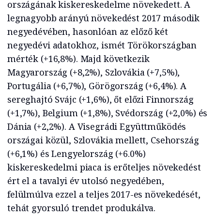
országának kiskereskedelme növekedett. A
legnagyobb arányú növekedést 2017 második
negyedévében, hasonlóan az előző két
negyedévi adatokhoz, ismét Törökországban
mérték (+16,8%). Majd következik
Magyarország (+8,2%), Szlovákia (+7,5%),
Portugália (+6,7%), Görögország (+6,4%). A
sereghajtó Svájc (+1,6%), őt előzi Finnország
(+1,7%), Belgium (+1,8%), Svédország (+2,0%) és
Dánia (+2,2%). A Visegrádi Együttműködés
országai közül, Szlovákia mellett, Csehország
(+6,1%) és Lengyelország (+6.0%)
kiskereskedelmi piaca is erőteljes növekedést
ért el a tavalyi év utolsó negyedében,
felülmúlva ezzel a teljes 2017-es növekedését,
tehát gyorsuló trendet produkálva.