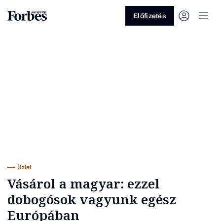
Előfizetés
Vagy fedezze fel a következő
témákat
Üzlet
Pénz
Zöld
Legyél jobb!
Üzlet
Vásárol a magyar: ezzel
dobogósok vagyunk egész
Európában