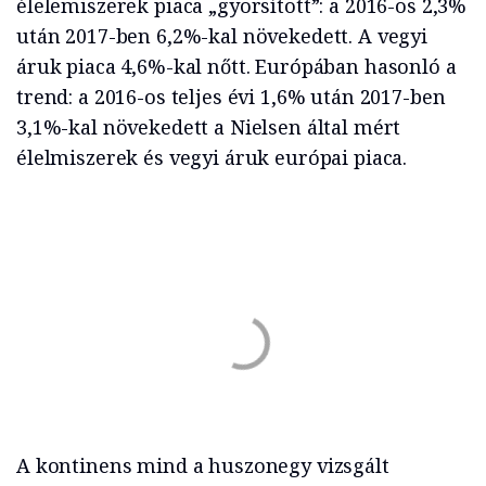
élelemiszerek piaca „gyorsított”: a 2016-os 2,3%
után 2017-ben 6,2%-kal növekedett. A vegyi
áruk piaca 4,6%-kal nőtt. Európában hasonló a
trend: a 2016-os teljes évi 1,6% után 2017-ben
3,1%-kal növekedett a Nielsen által mért
élelmiszerek és vegyi áruk európai piaca.
A kontinens mind a huszonegy vizsgált