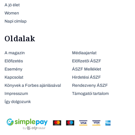
A jó élet
Women
Napi címlap
Oldalak
A magazin
Médiaajanlat
Előfizetés
Előfizetői ÁSZF
Esemény
ÁSZF Melléklet
Kapcsolat
Hirdetési ÁSZF
Könyvek a Forbes ajánlásával
Rendezveny ÁSZF
Impresszum
Támogatói tartalom
Így dolgozunk