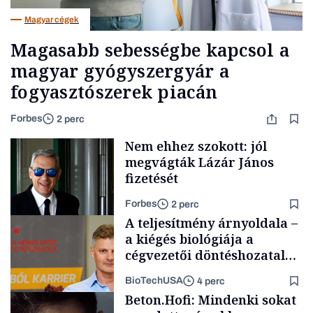
Magyar cégek
Magasabb sebességbe kapcsol a
magyar gyógyszergyár a
fogyasztószerek piacán
Forbes
2 perc
Nem ehhez szokott: jól
megvágták Lázár János
fizetését
Forbes
2 perc
A teljesítmény árnyoldala –
a kiégés biológiája a
cégvezetői döntéshozatal
mögött
BioTechUSA
4 perc
Politika
Beton.Hofi: Mindenki sokat