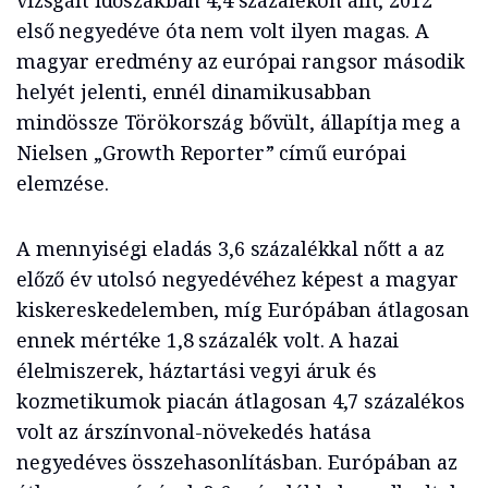
vizsgált időszakban 4,4 százalékon állt, 2012
első negyedéve óta nem volt ilyen magas. A
magyar eredmény az európai rangsor második
helyét jelenti, ennél dinamikusabban
mindössze Törökország bővült, állapítja meg a
Nielsen „Growth Reporter” című európai
elemzése.
A mennyiségi eladás 3,6 százalékkal nőtt a az
előző év utolsó negyedévéhez képest a magyar
kiskereskedelemben, míg Európában átlagosan
ennek mértéke 1,8 százalék volt. A hazai
élelmiszerek, háztartási vegyi áruk és
kozmetikumok piacán átlagosan 4,7 százalékos
volt az árszínvonal-növekedés hatása
negyedéves összehasonlításban. Európában az