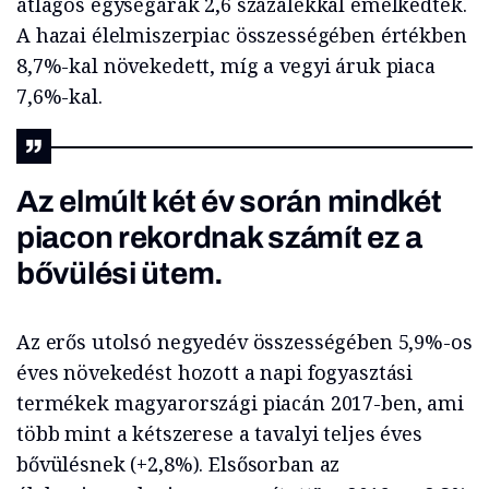
átlagos egységárak 2,6 százalékkal emelkedtek.
A hazai élelmiszerpiac összességében értékben
8,7%-kal növekedett, míg a vegyi áruk piaca
7,6%-kal.
Az elmúlt két év során mindkét
piacon rekordnak számít ez a
bővülési ütem.
Az erős utolsó negyedév összességében 5,9%-os
éves növekedést hozott a napi fogyasztási
termékek magyarországi piacán 2017-ben, ami
több mint a kétszerese a tavalyi teljes éves
bővülésnek (+2,8%). Elsősorban az