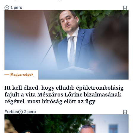
1 perc
Magyar cégek
Itt kell élned, hogy elhidd: épületrombolásig
fajult a vita Mészáros Lőrinc bizalmasának
cégével, most bíróság előtt az ügy
Forbes
2 perc