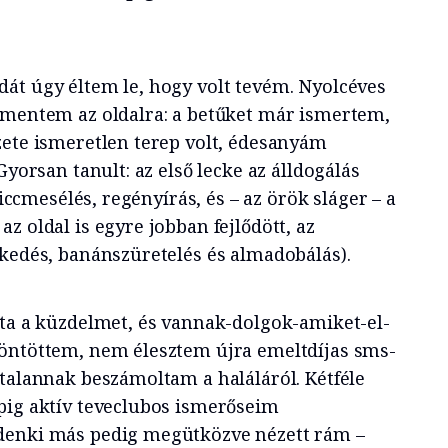
át úgy éltem le, hogy volt tevém. Nyolcéves
lmentem az oldalra: a betűket már ismertem,
zete ismeretlen terep volt, édesanyám
Gyorsan tanult: az első lecke az álldogálás
 viccmesélés, regényírás, és – az örök sláger – a
z oldal is egyre jobban fejlődött, az
jkedés, banánszüretelés és almadobálás).
dta a küzdelmet, és vannak-dolgok-amiket-el-
döntöttem, nem élesztem újra emeltdíjas sms-
gtalannak beszámoltam a haláláról. Kétféle
pig aktív teveclubos ismerőseim
denki más pedig megütközve nézett rám –