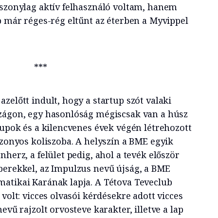
iszonylag aktív felhasználó voltam, hanem
b már réges-rég eltűnt az éterben a Myvippel
***
zelőtt indult, hogy a startup szót valaki
zágon, egy hasonlóság mégiscsak van a húsz
tupok és a kilencvenes évek végén létrehozott
izonyos koliszoba. A helyszín a BME egyik
nherz, a felület pedig, ahol a tevék először
berekkel, az Impulzus nevű újság, a BME
atikai Karának lapja. A Tétova Teveclub
 volt: vicces olvasói kérdésekre adott vicces
evű rajzolt orvosteve karakter, illetve a lap