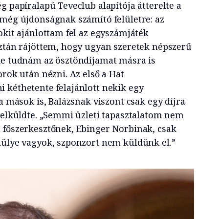
g papíralapú Teveclub alapítója átterelte a
 még újdonságnak számító felületre: az
okit ajánlottam fel az egyszámjáték
Aztán rájöttem, hogy ugyan szeretek népszerű
de tudnám az ösztöndíjamat másra is
orok után nézni. Az első a Hat
 kéthetente felajánlott nekik egy
na mások is, Balázsnak viszont csak egy díjra
t elküldte. „Semmi üzleti tapasztalatom nem
 főszerkesztőnek, Ebinger Norbinak, csak
hülye vagyok, szponzort nem küldünk el.”