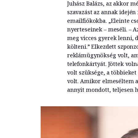
Juhász Balázs, az akkor mé
szavazást az annak idején
emailfiókokba. „Eleinte cs
nyerteseinek – meséli. – 
meg vicces gyerek lenni, 
költeni.” Elkezdett szponz
reklámügynökség volt, ami
telefonkártyát. Jöttek vol
volt szüksége, a többieke
volt. Amikor elmeséltem a
annyit mondott, teljesen 