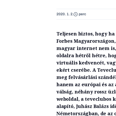
2020. 1. 2.
perc
Teljesen biztos, hogy ha
Forbes Magyarországon, 
magyar internet nem is,
oldalra hétről hétre, h
virtuális kedvencét, vag
ekért cserébe. A Tevecl
meg felvásárlási szándé
hanem az európai és az a
válság, néhány rossz üz
weboldal, a teveclubos 
alapító, Juhász Balázs id
Németországban, de az o