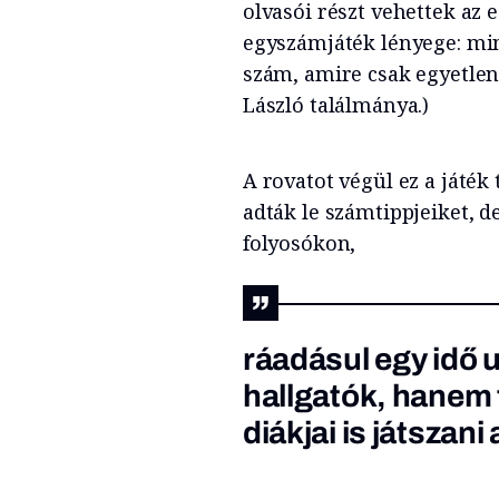
olvasói részt vehettek az
egyszámjáték lényege: min
szám, amire csak egyetlen
László találmánya.)
A rovatot végül ez a játék 
adták le számtippjeiket, d
folyosókon,
ráadásul egy idő
hallgatók, hanem
diákjai is játszani