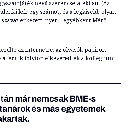
 egyszámjáték nevű szerencsejátékban. (Az
denki leír egy számot, és a legkisebb olyan
 szavaz érkezett, nyer – egyébként Mérő
terelte az internetre: az olvasók papíron
e a fecnik folyton elkeveredtek a kollégiumi
 után már nemcsak BME-s
 tanárok és más egyetemek
 akartak.