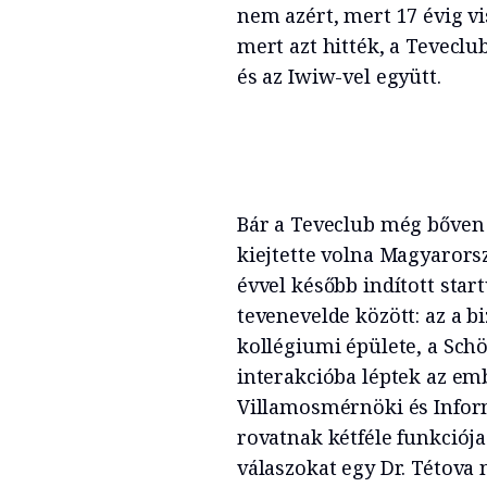
nem azért, mert 17 évig v
mert azt hitték, a Teveclu
és az Iwiw-vel együtt.
Bár a Teveclub még bőven a
kiejtette volna Magyarors
évvel később indított star
tevenevelde között: az a b
kollégiumi épülete, a Schö
interakcióba léptek az em
Villamosmérnöki és Inform
rovatnak kétféle funkciója
válaszokat egy Dr. Tétova n