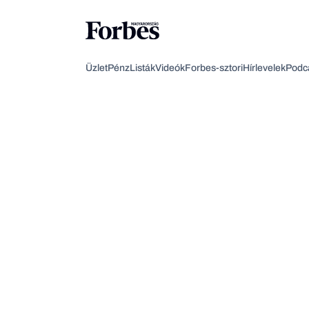
Üzlet
Pénz
Listák
Videók
Forbes-sztori
Hírlevelek
Podc