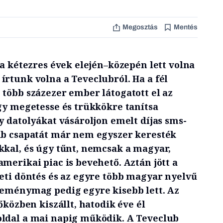
Megosztás
Mentés
 a kétezres évek elején–közepén lett volna
írtunk volna a Teveclubról. Ha a fél
 több százezer ember látogatott el az
ogy megetesse és trükkökre tanítsa
y datolyákat vásároljon emelt díjas sms-
ub csapatát már nem egyszer keresték
kkal, és úgy tűnt, nemcsak a magyar,
merikai piac is bevehető. Aztán jött a
leti döntés és az egyre több magyar nyelvű
keménymag pedig egyre kisebb lett. Az
őközben kiszállt, hatodik éve él
ldal a mai napig működik. A Teveclub