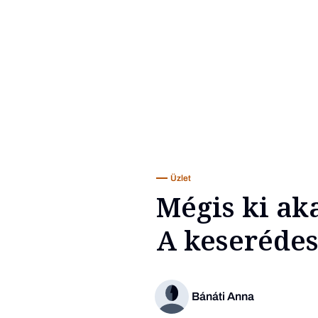
Üzlet
Mégis ki ak
A keserédes
Bánáti Anna