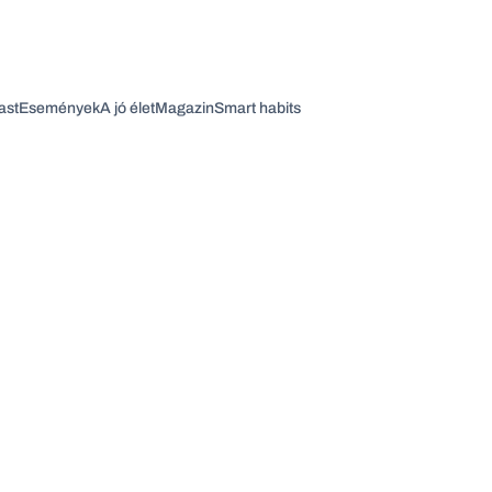
ast
Események
A jó élet
Magazin
Smart habits
Vagy fedezze fel a következő témákat
Üzlet
Pénz
Zöld
Legyél jobb!