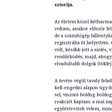
sztorija.
Az életem közel kétharmad
voltam, amikor először fe
de a számítógép billentyű
regisztrálta őt helyettem. 
volt, később jött a síelés,
rendőrködés; majd, ahogy a
elvadultabb dolgok (tökfe
A tevém végül tavaly fela
kell-engedni alapon úgy 
sel, viszont boldog-boldo
reakciót kaptam: a mai na
együttéreztek velem, min