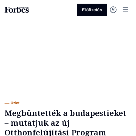
Előfizetés
Vagy fedezze fel a következő
témákat
Üzlet
Pénz
Zöld
Legyél jobb!
Üzlet
Megbüntették a budapestieket
– mutatjuk az új
Otthonfelújítási Program