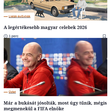
Listák és Extrák
A legértékesebb magyar celebek 2026
1 perc
Üzlet
Már a bukását jósolták, most úgy tűnik, mégis
megmenekül a FIFA elnöke