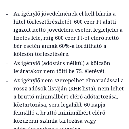
Az igénylő jövedelmének el kell bírnia a
hitel törlesztőrészletét. 600 ezer Ft alatti
igazolt nettó jövedelem esetén legfeljebb a
fizetés fele, míg 600 ezer Ft-ot elérő nettó
bér esetén annak 60%-a fordítható a
kölcsön törlesztésére.
Az igénylő (adóstárs nélkül) a kölcsön
lejáratakor nem tölti be 75. életévét.
Az igénylő nem szerepelhet elmaradással a
rossz adósok listáján (KHR lista), nem lehet
a bruttó minimálbért elérő adótartozása,
köztartozása, sem legalább 60 napja
fennálló a bruttó minimálbért elérő
közüzemi számla tartozása vagy
adósságrendezési eljárása.