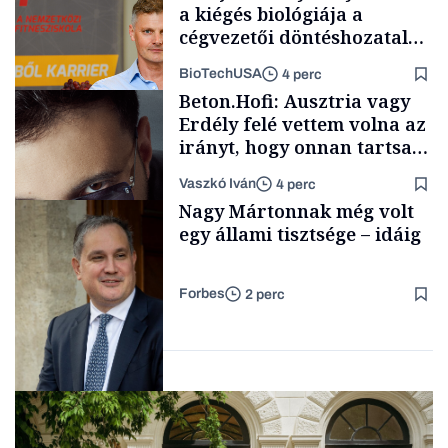
a kiégés biológiája a
cégvezetői döntéshozatal
mögött
BioTechUSA
4 perc
Energia
Beton.Hofi: Ausztria vagy
Erdély felé vettem volna az
irányt, hogy onnan tartsam
lélegeztetőgépen a magyar
Vaszkó Iván
4 perc
zenét
Content Lab HUB
Nagy Mártonnak még volt
egy állami tisztsége – idáig
Forbes
2 perc
Forbes-sztori
Elszámoltatás