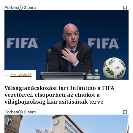
Forbes
2 perc
Foci-vb 2026
Válságtanácskozást tart Infantino a FIFA
vezetőivel, elsöpörheti az elnököt a
világbajnokság kiárusításának terve
Forbes
2 perc