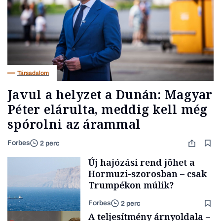
Társadalom
Javul a helyzet a Dunán: Magyar
Péter elárulta, meddig kell még
spórolni az árammal
Forbes
2 perc
Új hajózási rend jöhet a
Hormuzi-szorosban – csak
Trumpékon múlik?
Forbes
2 perc
A teljesítmény árnyoldala –