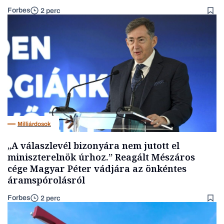
Forbes
2 perc
Milliárdosok
„A válaszlevél bizonyára nem jutott el
miniszterelnök úrhoz.” Reagált Mészáros
cége Magyar Péter vádjára az önkéntes
áramspórolásról
Forbes
2 perc