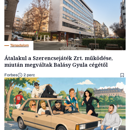
Társadalom
Átalakul a Szerencsejáték Zrt. működése,
miután megváltak Balásy Gyula cégétől
Forbes
2 perc