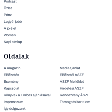
Podcast
Üzlet
Pénz
Legyél jobb
A jó élet
Women
Napi címlap
Oldalak
A magazin
Médiaajanlat
Előfizetés
Előfizetői ÁSZF
Esemény
ÁSZF Melléklet
Kapcsolat
Hirdetési ÁSZF
Könyvek a Forbes ajánlásával
Rendezveny ÁSZF
Impresszum
Támogatói tartalom
Így dolgozunk