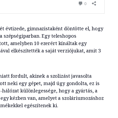
ét évtizede, gimnazistaként döntötte el, hogy
 a szépségiparban. Egy teleshopos
ott, amelyben 10 ezerért kínáltak egy
val elkészítették a saját verziójukat, amit 3
att fordult, akinek a szolizást javasolta
tott neki egy gépet, majd úgy gondolta, ez is
-hálózat különlegessége, hogy a gyártás, a
is egy kézben van, amelyet a szoláriumozáshoz
mékekkel egészítenek ki.