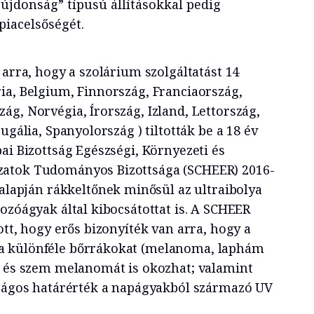
újdonság” típusú állításokkal pedig
 piacelsőségét.
 arra, hogy a szolárium szolgáltatást 14
ia, Belgium, Finnország, Franciaország,
g, Norvégia, Írország, Izland, Lettország,
ugália, Spanyolország ) tiltották be a 18 év
ai Bizottság Egészségi, Környezeti és
atok Tudományos Bizottsága (SCHEER) 2016-
alapján rákkeltőnek minősül az ultraibolya
ozóágyak által kibocsátottat is. A SCHEER
ott, hogy erős bizonyíték van arra, hogy a
a különféle bőrrákokat (melanoma, laphám
, és szem melanomát is okozhat; valamint
nságos határérték a napágyakból származó UV