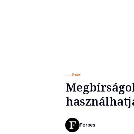
Üzlet
Megbírságol
használhatj
Forbes