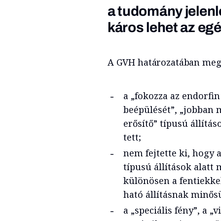
a tudomány jelenle
káros lehet az eg
A GVH határozatában megál
a „fokozza az endorfin
beépülését”, „jobban
erősítő” típusú állítás
tett;
nem fejtette ki, hogy a
típusú állítások alatt
különösen a fentiekkel
ható állításnak minősü
a „speciális fény”, a „