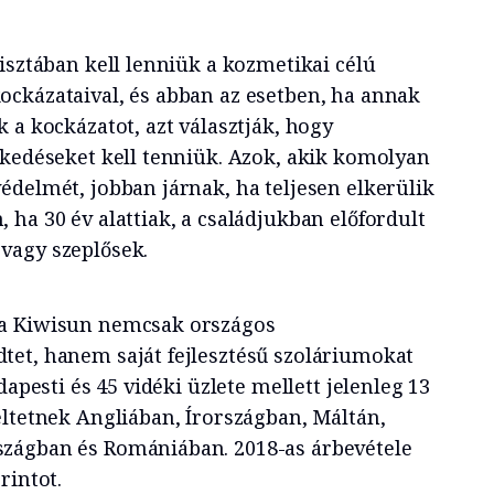
isztában kell lenniük a kozmetikai célú
ckázataival, és abban az esetben, ha annak
 a kockázatot, azt választják, hogy
zkedéseket kell tenniük. Azok, akik komolyan
édelmét, jobban járnak, ha teljesen elkerülik
ha 30 év alattiak, a családjukban előfordult
vagy szeplősek.
 a Kiwisun nemcsak országos
et, hanem saját fejlesztésű szoláriumokat
dapesti és 45 vidéki üzlete mellett jelenleg 13
eltetnek Angliában, Írországban, Máltán,
zágban és Romániában. 2018-as árbevétele
rintot.