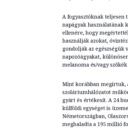
A fogyasztóknak teljesen t
napágyak használatának ko
ellenére, hogy megértették
használják azokat, óvinté
gondolják az egészségük v
napozóágyakat, különösen, 
melanoma és/vagy szőkék 
Mint korábban megírtuk,
szoláriumhálózatot működt
gyárt és értékesít. A 24 bu
külföldi egységet is üzem
Németországban, Olaszors
meghaladta a 195 millió fo