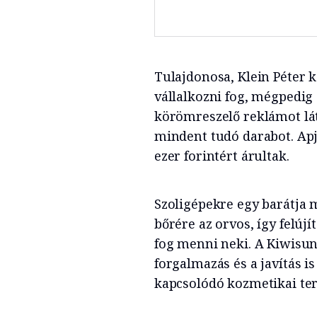
Tulajdonosa, Klein Péter k
vállalkozni fog, mégpedig
körömreszelő reklámot lát
mindent tudó darabot. Apjá
ezer forintért árultak.
Szoligépekre egy barátja mi
bőrére az orvos, így felújí
fog menni neki. A Kiwisun
forgalmazás és a javítás 
kapcsolódó kozmetikai ter