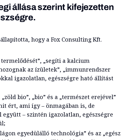
gi állása szerint kifejezetten
észségre.
lapította, hogy a Fox Consulting Kft.
 termelődését”, „segíti a kalcium
 mozognak az ízületek”, „immunrendszer
okkal igazolatlan, egészségre ható állítást
 „zöld bio”, „bio” és a „természet erejével”
 mit ért, ami így – önmagában is, de
 együtt – szintén igazolatlan, egészségre
l;
világon egyedülálló technológia” és az „egész