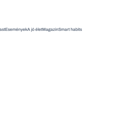
ast
Események
A jó élet
Magazin
Smart habits
Vagy fedezze fel a következő témákat
Üzlet
Pénz
Zöld
Legyél jobb!