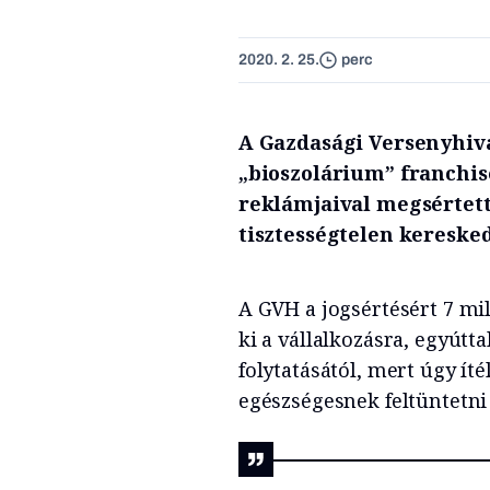
2020. 2. 25.
perc
A Gazdasági Versenyhiva
„bioszolárium” franchis
reklámjaival megsértett
tisztességtelen keresked
A GVH a jogsértésért 7 mil
ki a vállalkozásra, egyútta
folytatásától, mert úgy ít
egészségesnek feltüntetni 