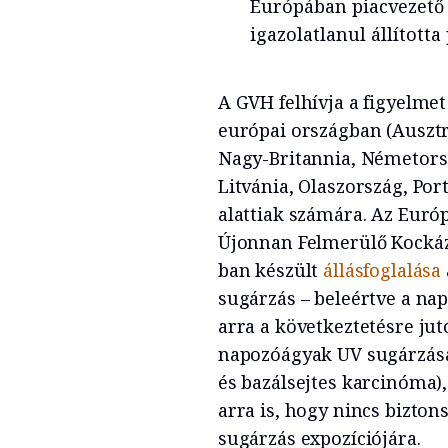
Európában piacvezető 
igazolatlanul állította
A GVH felhívja a figyelmet
európai országban (Ausztr
Nagy-Britannia, Németorszá
Litvánia, Olaszország, Port
alattiak számára. Az Európ
Újonnan Felmerülő Kockáz
ban készült
állásfoglalása
sugárzás – beleértve a nap
arra a következtetésre jut
napozóágyak UV sugárzás
és bazálsejtes karcinóma)
arra is, hogy nincs bizto
sugárzás expozíciójára.