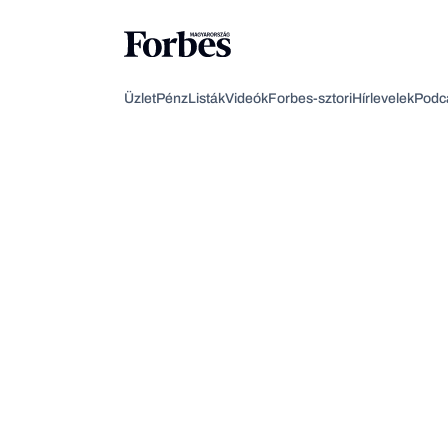
Üzlet
Pénz
Listák
Videók
Forbes-sztori
Hírlevelek
Podc