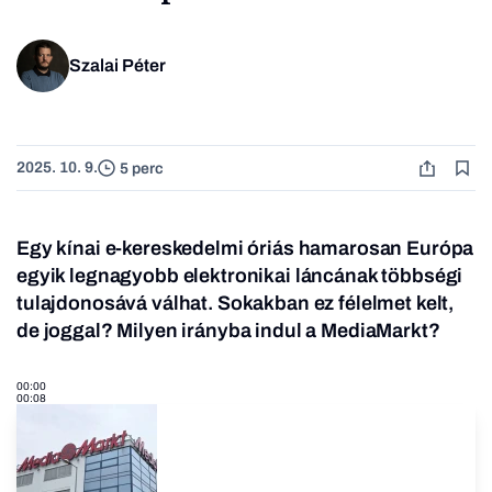
Szalai Péter
2025. 10. 9.
5 perc
Egy kínai e-kereskedelmi óriás hamarosan Európa
egyik legnagyobb elektronikai láncának többségi
tulajdonosává válhat. Sokakban ez félelmet kelt,
de joggal? Milyen irányba indul a MediaMarkt
?
00:00
00:08