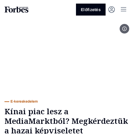
Előfizetés
Fotó
Vagy fedezze fel a következő
témákat
Üzlet
Pénz
Zöld
Legyél jobb!
E-kereskedelem
Kínai piac lesz a
MediaMarktból? Megkérdeztük
a hazai képviseletet