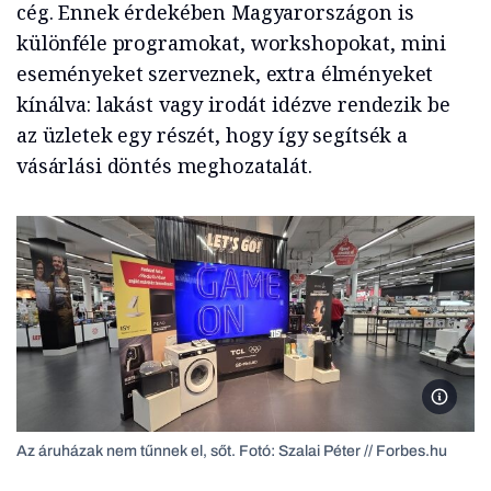
cég. Ennek érdekében Magyarországon is
különféle programokat, workshopokat, mini
eseményeket szerveznek, extra élményeket
kínálva: lakást vagy irodát idézve rendezik be
az üzletek egy részét, hogy így segítsék a
vásárlási döntés meghozatalát.
Az áruh
Az áruházak nem tűnnek el, sőt. Fotó: Szalai Péter // Forbes.hu