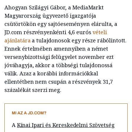
Ahogyan Szilágyi Gábor, a MediaMarkt
Magyarország ügyvezető igazgatója
csütörtökön egy sajtóeseményen elárulta, a
JD.com részvényenkénti 4,6 eurós
vételi
ajánlatára
a tulajdonosok egy része rábólintott.
Ennek értelmében amennyiben a német
versenybizottsági felügyelet november ezt
jóváhagyja, akkor a többségi tulajdonossá
válik. Azaz a korábbi információkkal
ellentétben nem csupán a részvények 31,7
százalékát szerzi meg.
MI AZ A JD.COM?
A
Kínai Ipari és Kereskedelmi Szövetség