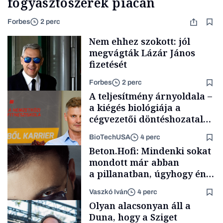
fogyasztószerek piacán
Forbes
2 perc
Nem ehhez szokott: jól
megvágták Lázár János
fizetését
Forbes
2 perc
A teljesítmény árnyoldala –
a kiégés biológiája a
cégvezetői döntéshozatal
mögött
BioTechUSA
4 perc
Politika
Beton.Hofi: Mindenki sokat
mondott már abban
a pillanatban, úgyhogy én
a legsarkosabb
Vaszkó Iván
4 perc
gondolataimat akartam
Content Lab HUB
Olyan alacsonyan áll a
kimondani
Duna, hogy a Sziget