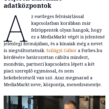
adatközpontok
A
z esetleges felvásárlással
kapcsolatban korábban már
felröppentek olyan hangok, hogy
ez a MediaMarkt végét is jelentené
jelenlegi formájában, és a kínaiak még a nevet
is megváltoztatnák.
Szilágyi Gábor
a Forbes.hu
kérdésére határozottan cáfolta mindezt,
mondván, partneri kapcsolatra lépett a két
piaci szereplő egymással, és nem
bekebelezésről van szó. Azaz megmarad a
MediaMarkt neve, központja, menedzsmentje.