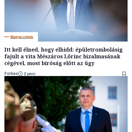
Magyar cégek
Itt kell élned, hogy elhidd: épületrombolásig
fajult a vita Mészáros Lőrinc bizalmasának
cégével, most bíróság előtt az ügy
Forbes
2 perc