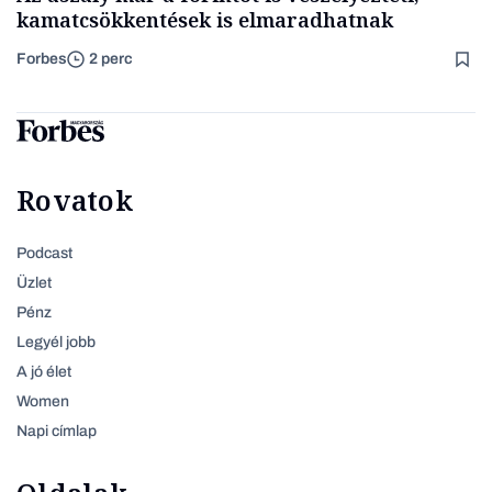
kamatcsökkentések is elmaradhatnak
Forbes
2 perc
Rovatok
Podcast
Üzlet
Pénz
Legyél jobb
A jó élet
Women
Napi címlap