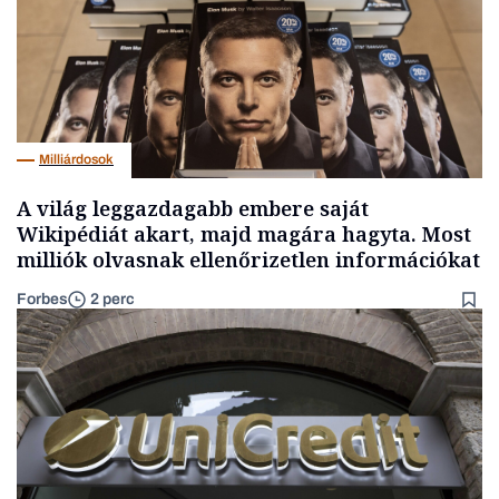
Milliárdosok
A világ leggazdagabb embere saját
Wikipédiát akart, majd magára hagyta. Most
milliók olvasnak ellenőrizetlen információkat
Forbes
2 perc