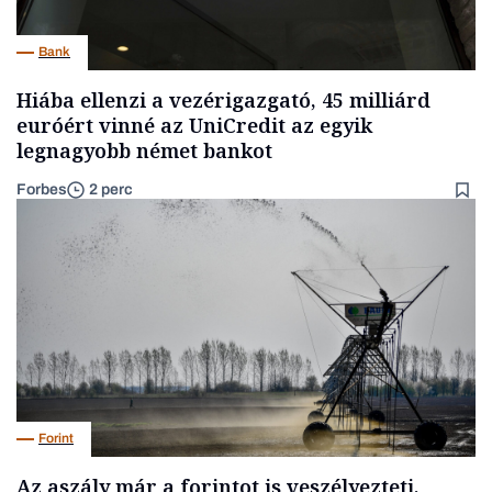
Bank
Hiába ellenzi a vezérigazgató, 45 milliárd
euróért vinné az UniCredit az egyik
legnagyobb német bankot
Forbes
2 perc
Forint
Az aszály már a forintot is veszélyezteti,