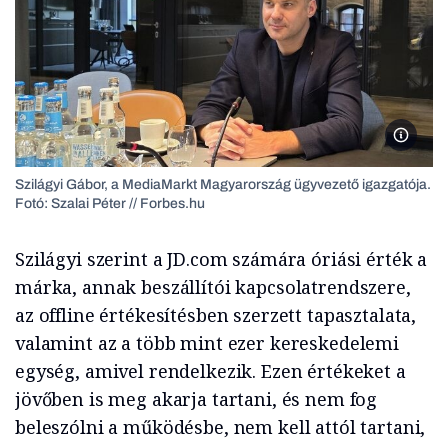
Szalai 
Szilágyi Gábor, a MediaMarkt Magyarország ügyvezető igazgatója.
Fotó: Szalai Péter // Forbes.hu
Szilágyi szerint a JD.com számára óriási érték a
márka, annak beszállítói kapcsolatrendszere,
az offline értékesítésben szerzett tapasztalata,
valamint az a több mint ezer kereskedelemi
egység, amivel rendelkezik. Ezen értékeket a
jövőben is meg akarja tartani, és nem fog
beleszólni a működésbe, nem kell attól tartani,