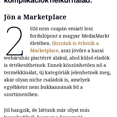
komplikációk nélkül halad.
Jön a Marketplace
2
026 nem csupán emiatt lesz
fordulópont a magyar MediaMarkt
életében.
Hozzánk is érkezik a
Marketplace,
azaz jövőre a hazai
webáruház piactérré alakul, ahol külső eladók
is értékesíthetnek. Ennek köszönhetően nő a
termékkínálat, új kategóriák jelenhetnek meg,
akár olyan niche családok is, amelyek
egyébként nem bukkannának fel a
szortimentben.
Jól hangzik, de láttunk már olyat más