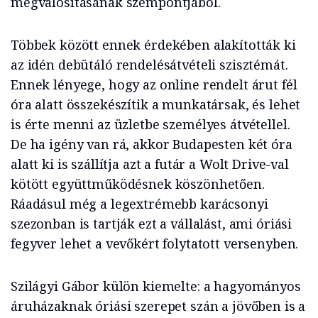
megvalósításának szempontjából.
Többek között ennek érdekében alakították ki
az idén debütáló rendelésátvételi szisztémát.
Ennek lényege, hogy az online rendelt árut fél
óra alatt összekészítik a munkatársak, és lehet
is érte menni az üzletbe személyes átvétellel.
De ha igény van rá, akkor Budapesten két óra
alatt ki is szállítja azt a futár a Wolt Drive-val
kötött együttműködésnek köszönhetően.
Ráadásul még a legextrémebb karácsonyi
szezonban is tartják ezt a vállalást, ami óriási
fegyver lehet a vevőkért folytatott versenyben.
Szilágyi Gábor külön kiemelte: a hagyományos
áruházaknak óriási szerepet szán a jövőben is a