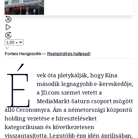
Forbes Hangoscikk
—
Regisztrálj és hallgasd!
É
vek óta pletykálják, hogy Kína
második legnagyobb e-kereskedője,
a JD.com szemet vetett a
MediaMarkt-Saturn csoport mögött
álló Ceconomyra. Ám a németországi központú
holding vezetése e híreszteléseket
kategorikusan és következetesen
visszautasította. Legutóbb épp idén áprilisában,