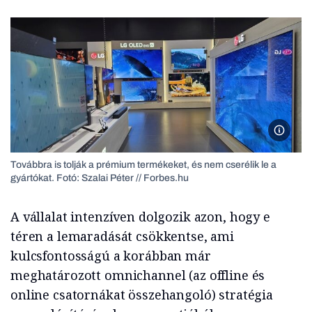
Szalai 
Továbbra is tolják a prémium termékeket, és nem cserélik le a
gyártókat. Fotó: Szalai Péter // Forbes.hu
A vállalat intenzíven dolgozik azon, hogy e
téren a lemaradását csökkentse, ami
kulcsfontosságú a korábban már
meghatározott omnichannel (az offline és
online csatornákat összehangoló) stratégia