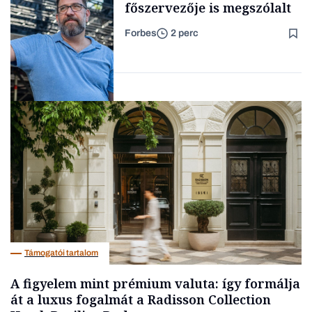
főszervezője is megszólalt
Forbes
2 perc
Forbes-sztori
Társadalom
Támogatói tartalom
A figyelem mint prémium valuta: így formálja
át a luxus fogalmát a Radisson Collection