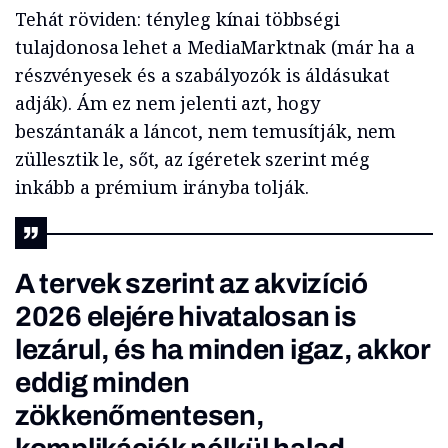
Tehát röviden: tényleg kínai többségi
tulajdonosa lehet a MediaMarktnak (már ha a
részvényesek és a szabályozók is áldásukat
adják). Ám ez nem jelenti azt, hogy
beszántanák a láncot, nem temusítják, nem
züllesztik le, sőt, az ígéretek szerint még
inkább a prémium irányba tolják.
A tervek szerint az akvizíció
2026 elejére hivatalosan is
lezárul, és ha minden igaz, akkor
eddig minden
zökkenőmentesen,