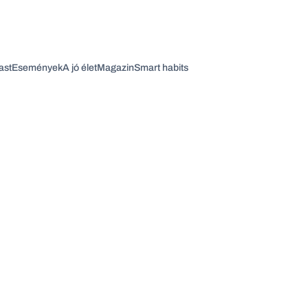
ast
Események
A jó élet
Magazin
Smart habits
Vagy fedezze fel a következő témákat
Üzlet
Pénz
Zöld
Legyél jobb!