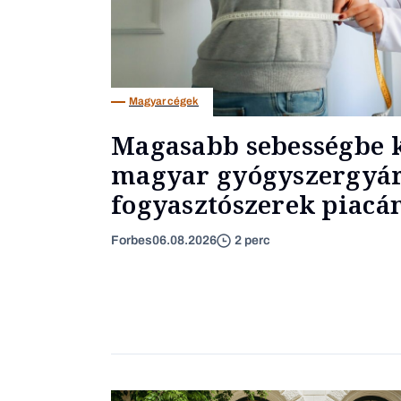
Magyar cégek
Magasabb sebességbe k
magyar gyógyszergyár
fogyasztószerek piacá
Forbes
06.08.2026
2 perc