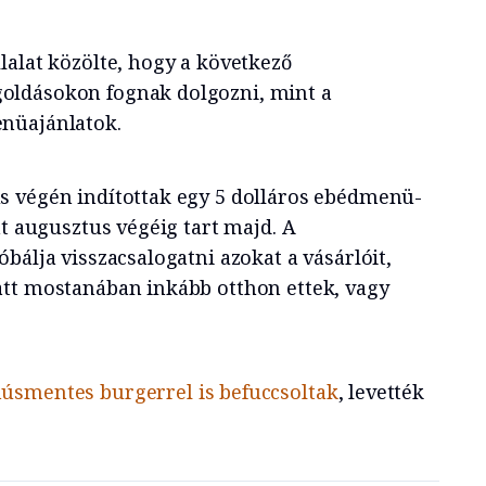
llalat közölte, hogy a következő
ldásokon fognak dolgozni, mint a
nüajánlatok.
s végén indítottak egy 5 dolláros ebédmenü-
nt augusztus végéig tart majd. A
bálja visszacsalogatni azokat a vásárlóit,
tt mostanában inkább otthon ettek, vagy
húsmentes burgerrel is befuccsoltak
, levették