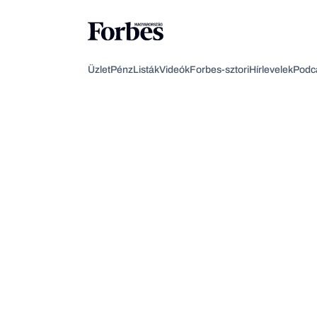
Üzlet
Pénz
Listák
Videók
Forbes-sztori
Hírlevelek
Podc