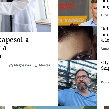
bio
mög
Bio
Bet
Politika
már
apcsol a
a l
aka
 a
Vasz
n
Oly
Content Lab HUB
Megosztás
Mentés
Szi
Forb
Forbes-sztori