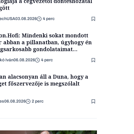
lógiája a cégvezetői döntéshozatal
ött
TechUSA
03.08.2026
4 perc
on.Hofi: Mindenki sokat mondott
 abban a pillanatban, úgyhogy én
egsarkosabb gondolataimat
rtam kimondani
kó Iván
06.08.2026
4 perc
an alacsonyan áll a Duna, hogy a
get főszervezője is megszólalt
es
06.08.2026
2 perc