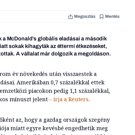
Megosztás
Mentés
k a McDonald’s globális eladásai a második
att sokak kihagyták az éttermi étkezéseket,
ottak. A vállalat már dolgozik a megoldáson.
rom év növekedés után visszaestek a
adásai. Amerikában 0,7 százalékkal ettek
emzetközi piacokon pedig 1,1 százalékkal,
ékos mínuszt jelent
– írja a Reuters
.
főként az, hogy a gazdag országok szegény
ációja miatt egyre kevésbé engedhetik meg