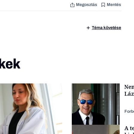
Megosztás
Mentés
Téma követése
kek
Nem
Láz
Forb
A t