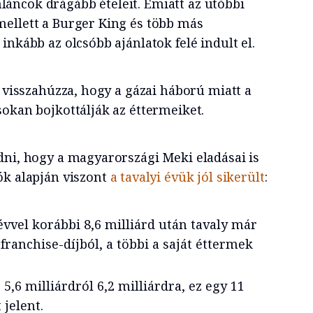
ncok drágább ételeit. Emiatt az utóbbi
ellett a Burger King és több más
inkább az olcsóbb ajánlatok felé indult el.
s visszahúzza, hogy a gázai háború miatt a
sokan bojkottálják az éttermeiket.
dni, hogy a magyarországi Meki eladásai is
ók alapján viszont
a tavalyi évük jól sikerült
:
vvel korábbi 8,6 milliárd után tavaly már
t franchise-díjból, a többi a saját éttermek
, 5,6 milliárdról 6,2 milliárdra, ez egy 11
jelent.