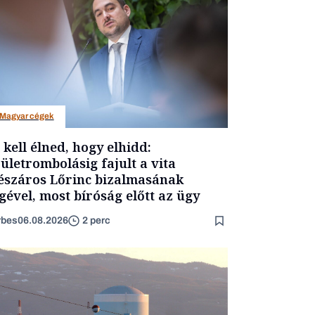
Magyar cégek
t kell élned, hogy elhidd:
ületrombolásig fajult a vita
száros Lőrinc bizalmasának
gével, most bíróság előtt az ügy
rbes
06.08.2026
2 perc