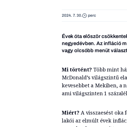
2024. 7. 30.
perc
Évek óta először csökkente
negyedévben. Az infláció mi
vagy olcsóbb menüt választ
Mi történt?
Több mint há
McDonald’s világszintű el
kevesebbet a Mekiben, a n
ami világszinten 1 százal
Miért?
A visszaesést oka 
lakói az elmúlt évek infl