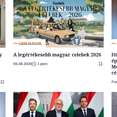
Társadalom
Listák és Extrák
y
A legértékesebb magyar celebek 2026
It
ép
05.08.2026
1 perc
Mé
cé
Fo