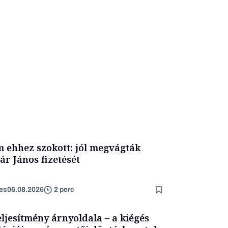
 ehhez szokott: jól megvágták
ár János fizetését
es
06.08.2026
2 perc
eljesítmény árnyoldala – a kiégés