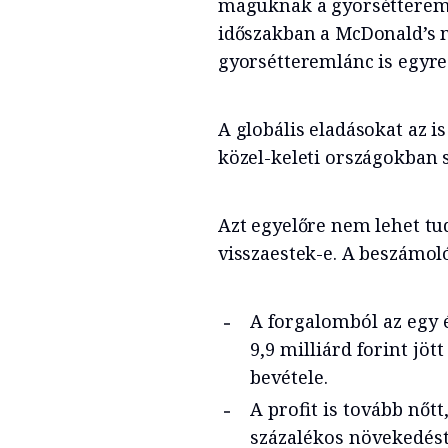
maguknak a gyorsétteremlá
időszakban a McDonald’s m
gyorsétteremlánc is egyre 
A globális eladásokat az i
közel-keleti országokban 
Azt egyelőre nem lehet tu
visszaestek-e. A beszámol
A forgalomból az egy é
9,9 milliárd forint jöt
bevétele.
A profit is tovább nőtt
százalékos növekedést 