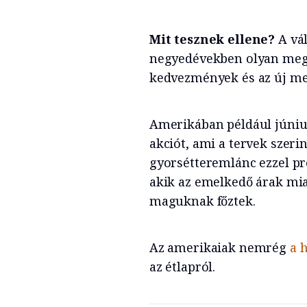
Mit tesznek ellene?
A vá
negyedévekben olyan mego
kedvezmények és az új me
Amerikában például júniu
akciót, ami a tervek szeri
gyorsétteremlánc ezzel pró
akik az emelkedő árak mia
maguknak főztek.
Az amerikaiak nemrég
a 
az étlapról.