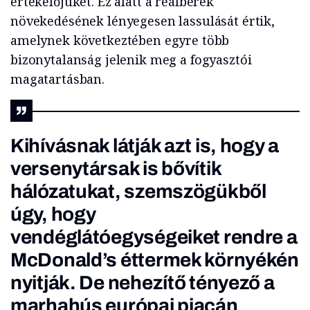
értékelőjüket. Ez alatt a reálbérek
növekedésének lényegesen lassulását értik,
amelynek következtében egyre több
bizonytalanság jelenik meg a fogyasztói
magatartásban.
Kihívásnak látják azt is, hogy a
versenytársak is bővítik
hálózatukat, szemszögükből
úgy, hogy
vendéglátóegységeiket rendre a
McDonald’s éttermek környékén
nyitják. De nehezítő tényező a
marhahús európai piacán