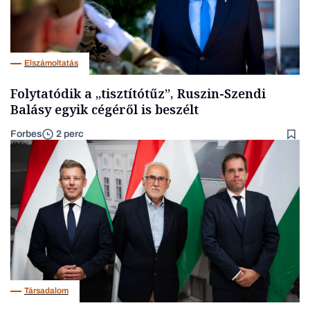
Elszámoltatás
Folytatódik a „tisztítótűz”, Ruszin-Szendi
Balásy egyik cégéről is beszélt
Forbes
2 perc
Társadalom