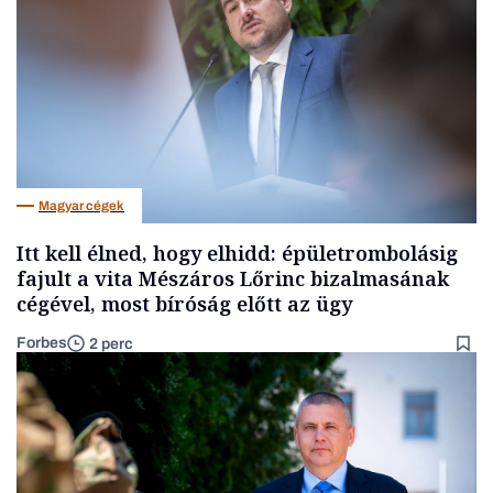
Magyar cégek
Itt kell élned, hogy elhidd: épületrombolásig
fajult a vita Mészáros Lőrinc bizalmasának
cégével, most bíróság előtt az ügy
Forbes
2 perc