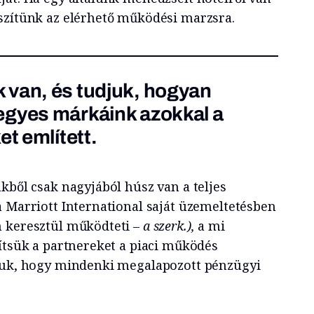
szítünk az elérhető működési marzsra.
 van, és tudjuk, hogyan
egyes márkáink azokkal a
et említett.
kből csak nagyjából húsz van a teljes
a Marriott International saját üzemeltetésben
n keresztül működteti
– a szerk.),
a mi
gítsük a partnereket a piaci működés
rjuk, hogy mindenki megalapozott pénzügyi