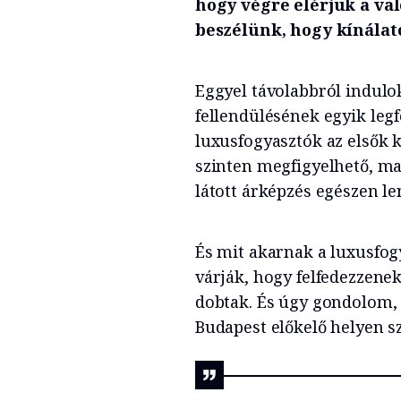
hogy végre elérjük a val
beszélünk, hogy kínálat
Eggyel távolabbról indulok
fellendülésének egyik le
luxusfogyasztók az elsők k
szinten megfigyelhető, m
látott árképzés egészen le
És mit akarnak a luxusfogy
várják, hogy felfedezzene
dobtak. És úgy gondolom, 
Budapest előkelő helyen sz