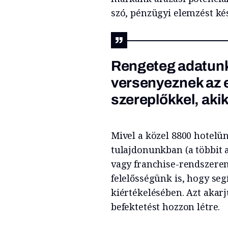
szó, pénzügyi elemzést ké
Rengeteg adatunk
versenyeznek az 
szereplőkkel, akik
Mivel a közel 8800 hotelün
tulajdonunkban (a többit 
vagy franchise-rendszere
felelősségünk is, hogy se
kiértékelésében. Azt aka
befektetést hozzon létre.