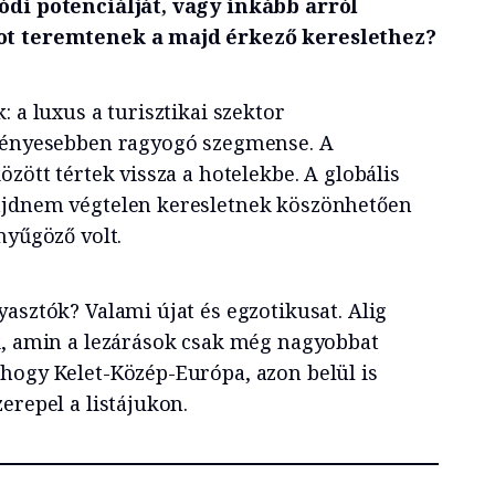
ódi potenciálját, vagy inkább arról
ot teremtenek a majd érkező kereslethez?
: a luxus a turisztikai szektor
gfényesebben ragyogó szegmense. A
özött tértek vissza a hotelekbe. A globális
ajdnem végtelen keresletnek köszönhetően
nyűgöző volt.
asztók? Valami újat és egzotikusat. Alig
k, amin a lezárások csak még nagyobbat
hogy Kelet-Közép-Európa, azon belül is
erepel a listájukon.