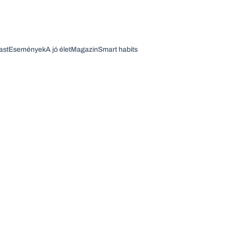
ast
Események
A jó élet
Magazin
Smart habits
Vagy fedezze fel a következő témákat
Üzlet
Pénz
Zöld
Legyél jobb!