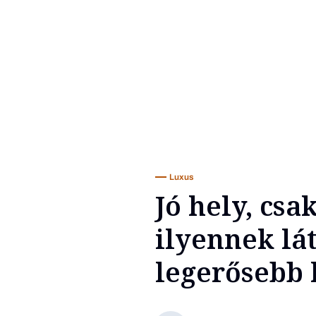
Luxus
Jó hely, cs
ilyennek lát
legerősebb 