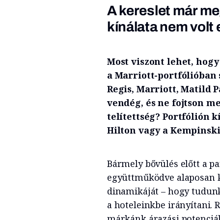
A kereslet már m
kínálata nem volt 
Most viszont lehet, hogy
a Marriott-portfólióban 
Regis, Marriott, Matild P
vendég, és ne fojtson me
telítettség? Portfólión k
Hilton vagy a Kempinski 
Bármely bővülés előtt a p
együttműködve alaposan ki
dinamikáját – hogy tudunk
a hoteleinkbe irányítani.
márkánk árazási potenciál