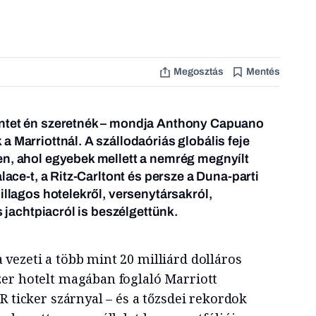
Megosztás
Mentés
entet én szeretnék – mondja Anthony Capuano
a Marriottnál. A szállodaóriás globális feje
en, ahol egyebek mellett a nemrég megnyílt
alace-t, a Ritz-Carltont és persze a Duna-parti
illagos hotelekről, versenytársakról,
s jachtpiacról is beszélgettünk.
vezeti a több mint 20 milliárd dolláros
er hotelt magában foglaló Marriott
R ticker szárnyal – és a tőzsdei rekordok