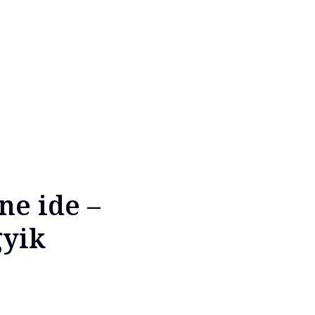
ne ide –
gyik