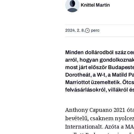
Knittel Martin
2024. 2. 8.
perc
Minden dollárodból száz c
arról, hogyan gondolkoznak 
most járt először Budapest
Dorotheát, a W-t, a Matild P
Marriottot üzemeltetik. Ötcs
felvásárlásokról, villákról é
Anthony Capuano 2021 óta 
bevételű, csaknem nyolcez
Internationalt. Azóta a MA