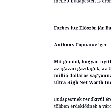
mellett Budapesten is erőr
Forbes.hu: Először jár 
Anthony Capuano:
Igen.
Mit gondol, hogyan nyit
az igazán gazdagok, az 
millió dolláros vagyon
Ultra High Net Worth Ind
Budapestnek rendkívül érd
többen érdeklődnek a város