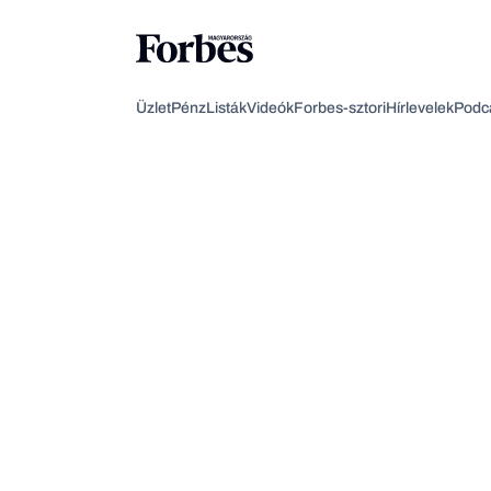
Üzlet
Pénz
Listák
Videók
Forbes-sztori
Hírlevelek
Podc