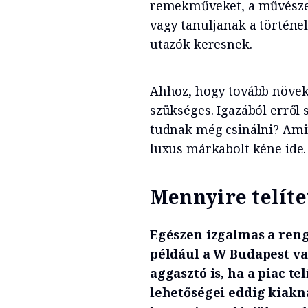
remekműveket, a művészete
vagy tanuljanak a történe
utazók keresnek.
Ahhoz, hogy tovább növeke
szükséges. Igazából erről 
tudnak még csinálni? Amit
luxus márkabolt kéne ide.
Mennyire telíte
Egészen izgalmas a reng
például a W Budapest vag
aggasztó is, ha a piac te
lehetőségei eddig kiakná