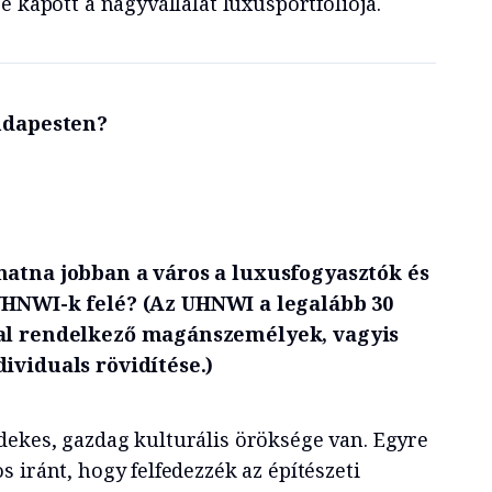
e kapott a nagyvállalat luxusportfóliója.
Budapesten?
hatna jobban a város a
luxusfogyasztók és
UHNWI-k felé?
(Az UHNWI a legalább 30
nal rendelkező magánszemélyek, vagyis
ividuals rövidítése.)
ekes, gazdag kulturális öröksége van. Egyre
 iránt, hogy felfedezzék az építészeti