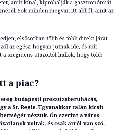
t, amit kínál, kipróbálják a gasztronómiát
lméről. Sok minden megvan itt abból, amit az
djen, elsősorban több és több direkt járat
szól az egész: hogyan jutnak ide, és mit
 a szegmens utazóitól hallok, hogy több
tt a piac?
eteg budapesti presztízsberuházás,
y a St. Regis. Ugyanakkor talán kicsit
lítettségét nézzük. Ön szerint a város
zatlanok voltak, és csak arról van szó,