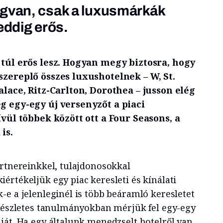
egvan, csak a luxusmárkák
eddig erős.
 túl erős lesz. Hogyan megy biztosra, hogy
szereplő összes luxushotelnek – W, St.
alace, Ritz-Carlton, Dorothea – jusson elég
g egy-egy új versenyzőt a piaci
ívül többek között ott a Four Seasons, a
is.
artnereinkkel, tulajdonosokkal
értékeljük egy piac keresleti és kínálati
-e a jelenleginél is több beáramló keresletet
 Részletes tanulmányokban mérjük fel egy-egy
ját. Ha egy általunk menedzselt hotelről van