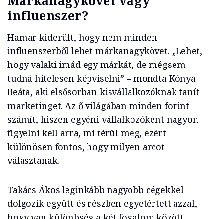
Márkanagykövet vagy
influenszer?
Hamar kiderült, hogy nem minden
influenszerből lehet márkanagykövet. „Lehet,
hogy valaki imád egy márkát, de mégsem
tudná hitelesen képviselni” – mondta Kónya
Beáta, aki elsősorban kisvállalkozóknak tanít
marketinget. Az ő világában minden forint
számít, hiszen egyéni vállalkozóként nagyon
figyelni kell arra, mi térül meg, ezért
különösen fontos, hogy milyen arcot
választanak.
Takács Ákos leginkább nagyobb cégekkel
dolgozik együtt és részben egyetértett azzal,
hogy van különbség a két fogalom között.