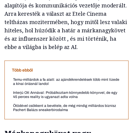
alapítója és kommunikációs vezetője moderált.
Arra keresték a választ az Etele Cinema
teltházas mozitermében, hogy mitől lesz valaki
hiteles, hol húzódik a határ a márkanagykövet
és az influenszer között , és mi történik, ha
ebbe a világba is belép az AI.
Több ebből
Temu-milliárdok a fa alatt: az ajándékrendelések több mint tizede
a kínai óriásnál landol
Interjú Ott Annával: Próbálkoztam könnyedebb könyvvel, de egy
45 perces reality is ugyanazt adta volna
Ötödével csökkent a bevétele, de még mindig milliárdos biznisz
Pachert Balázs sneakerbirodalma