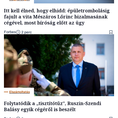
Itt kell élned, hogy elhidd: épületrombolásig
fajult a vita Mészáros Lőrinc bizalmasának
cégével, most bíróság előtt az ügy
Forbes
2 perc
Elszámoltatás
Folytatódik a „tisztítótűz”, Ruszin-Szendi
Balásy egyik cégéről is beszélt