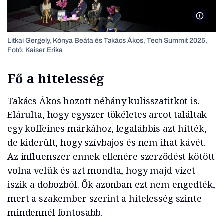
Fotó: K
Litkai Gergely, Kónya Beáta és Takács Ákos, Tech Summit 2025,
Fotó: Kaiser Erika
Fő a hitelesség
Takács Ákos hozott néhány kulisszatitkot is.
Elárulta, hogy egyszer tökéletes arcot találtak
egy koffeines márkához, legalábbis azt hitték,
de kiderült, hogy szívbajos és nem ihat kávét.
Az influenszer ennek ellenére szerződést kötött
volna velük és azt mondta, hogy majd vizet
iszik a dobozból. Ők azonban ezt nem engedték,
mert a szakember szerint a hitelesség szinte
mindennél fontosabb.