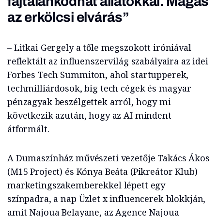
fajtalankodhat állatokkal. Magas
az erkölcsi elvárás”
– Litkai Gergely a tőle megszokott iróniával
reflektált az influenszervilág szabályaira az idei
Forbes Tech Summiton, ahol startupperek,
techmilliárdosok, big tech cégek és magyar
pénzagyak beszélgettek arról, hogy mi
következik azután, hogy az AI mindent
átformált.
A Dumaszínház művészeti vezetője Takács Ákos
(M15 Project) és Kónya Beáta (Pikreátor Klub)
marketingszakemberekkel lépett egy
színpadra, a nap Üzlet x influencerek blokkján,
amit Najoua Belayane, az Agence Najoua