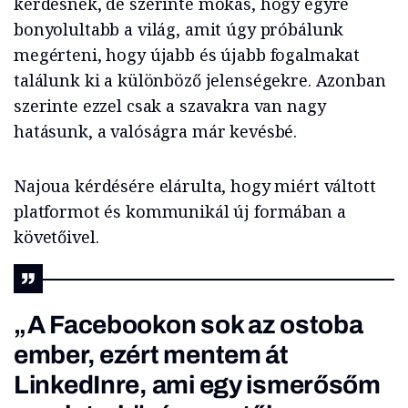
kérdésnek, de szerinte mókás, hogy egyre
bonyolultabb a világ, amit úgy próbálunk
megérteni, hogy újabb és újabb fogalmakat
találunk ki a különböző jelenségekre. Azonban
szerinte ezzel csak a szavakra van nagy
hatásunk, a valóságra már kevésbé.
Najoua kérdésére elárulta, hogy miért váltott
platformot és kommunikál új formában a
követőivel.
„A Facebookon sok az ostoba
ember, ezért mentem át
LinkedInre, ami egy ismerősőm