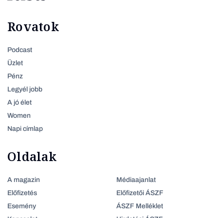
Rovatok
Podcast
Üzlet
Pénz
Legyél jobb
A jó élet
Women
Napi címlap
Oldalak
A magazin
Médiaajanlat
Előfizetés
Előfizetői ÁSZF
Esemény
ÁSZF Melléklet