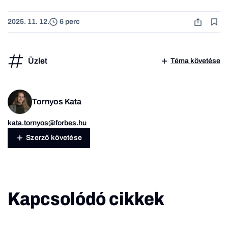
2025. 11. 12.
6 perc
Üzlet
Téma követése
Tornyos Kata
kata.tornyos@forbes.hu
Szerző követése
Kapcsolódó cikkek