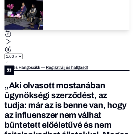
Forbes Hangoscikk
—
Regisztrálj és hallgasd!
„Aki olvasott mostanában
ügynökségi szerződést, az
tudja: már az is benne van, hogy
az influenszer nem válhat
büntetett előéletűvé és nem