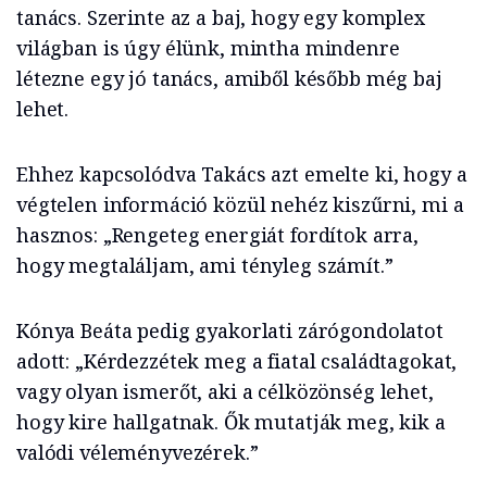
tanács. Szerinte az a baj, hogy egy komplex
világban is úgy élünk, mintha mindenre
létezne egy jó tanács, amiből később még baj
lehet.
Ehhez kapcsolódva Takács azt emelte ki, hogy a
végtelen információ közül nehéz kiszűrni, mi a
hasznos: „Rengeteg energiát fordítok arra,
hogy megtaláljam, ami tényleg számít.”
Kónya Beáta pedig gyakorlati zárógondolatot
adott: „Kérdezzétek meg a fiatal családtagokat,
vagy olyan ismerőt, aki a célközönség lehet,
hogy kire hallgatnak. Ők mutatják meg, kik a
valódi véleményvezérek.”