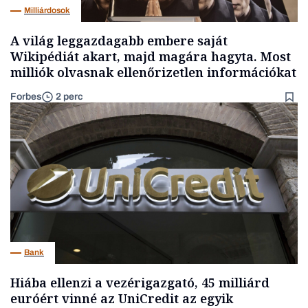
Milliárdosok
A világ leggazdagabb embere saját
Wikipédiát akart, majd magára hagyta. Most
milliók olvasnak ellenőrizetlen információkat
Forbes
2 perc
Bank
Hiába ellenzi a vezérigazgató, 45 milliárd
euróért vinné az UniCredit az egyik