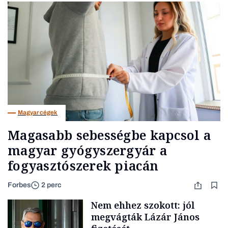
Magyar cégek
Magasabb sebességbe kapcsol a
magyar gyógyszergyár a
fogyasztószerek piacán
Forbes
2 perc
Nem ehhez szokott: jól
megvágták Lázár János