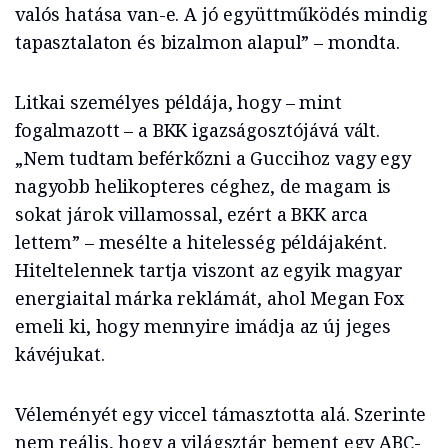
valós hatása van-e. A jó együttműködés mindig
tapasztalaton és bizalmon alapul” – mondta.
Litkai személyes példája, hogy – mint
fogalmazott – a BKK igazságosztójává vált.
„Nem tudtam beférkőzni a Guccihoz vagy egy
nagyobb helikopteres céghez, de magam is
sokat járok villamossal, ezért a BKK arca
lettem” – mesélte a hitelesség példájaként.
Hiteltelennek tartja viszont az egyik magyar
energiaital márka reklámát, ahol Megan Fox
emeli ki, hogy mennyire imádja az új jeges
kávéjukat.
Véleményét egy viccel támasztotta alá. Szerinte
nem reális, hogy a világsztár bement egy ABC-