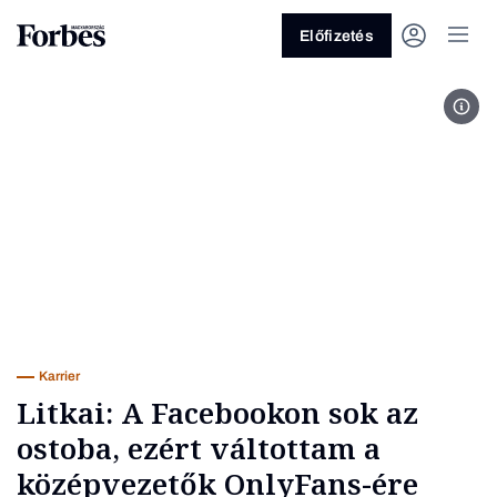
Előfizetés
Fotó
Vagy fedezze fel a következő
témákat
Üzlet
Pénz
Zöld
Legyél jobb!
Karrier
Litkai: A Facebookon sok az
ostoba, ezért váltottam a
középvezetők OnlyFans-ére