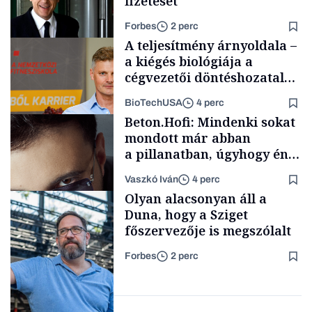
fizetését
Forbes
2 perc
A teljesítmény árnyoldala –
a kiégés biológiája a
cégvezetői döntéshozatal
mögött
BioTechUSA
4 perc
Politika
Beton.Hofi: Mindenki sokat
mondott már abban
a pillanatban, úgyhogy én
a legsarkosabb
Vaszkó Iván
4 perc
gondolataimat akartam
Content Lab HUB
Olyan alacsonyan áll a
kimondani
Duna, hogy a Sziget
főszervezője is megszólalt
Forbes
2 perc
Forbes-sztori