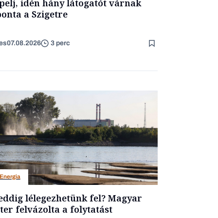
pelj, idén hány látogatót várnak
onta a Szigetre
es
07.08.2026
3 perc
Energia
ddig lélegezhetünk fel? Magyar
ter felvázolta a folytatást