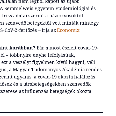
yáltalán nem légből kapott az újabb
. A Semmelweis Egyetem Epidemiológiai és
friss adatai szerint a háziorvosoktól
ben szenvedő betegektől vett minták mintegy
-CoV-2-fertőzés – írja az
Economix
.
mint korábban?
Bár a most észlelt covid-19-
él – többnyire enyhe lefolyásúak,
t a veszélyt figyelmen kívül hagyni, véli
ógus, a Magyar Tudományos Akadémia rendes
erint ugyanis: a covid-19 okozta halálozás
idősek és a társbetegségekben szenvedők
zszerese az influenzás betegségek okozta