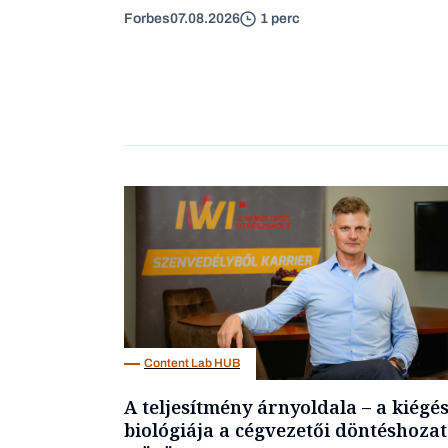
Forbes
07.08.2026
1 perc
Content Lab HUB
A teljesítmény árnyoldala – a kiégé
biológiája a cégvezetői döntéshozat