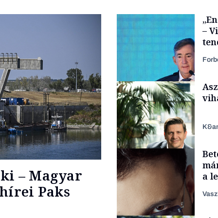
„En
– V
ten
kor
Forb
Asz
vih
K&a
Bet
Elszámoltatás
már
ki – Magyar
a l
aka
hírei Paks
Vasz
TÁMOGATÓI