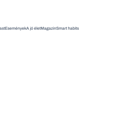
ast
Események
A jó élet
Magazin
Smart habits
Vagy fedezze fel a következő témákat
Üzlet
Pénz
Zöld
Legyél jobb!