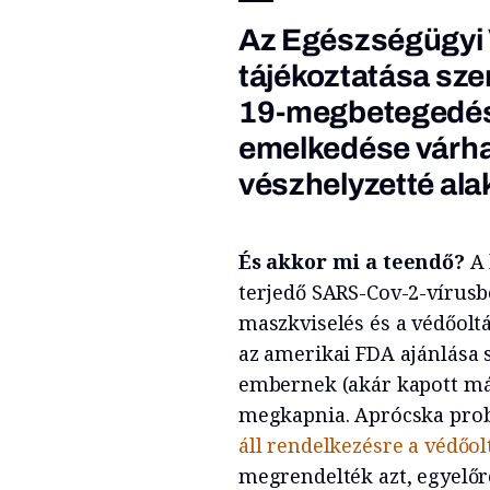
Az Egészségügyi 
tájékoztatása szer
19-megbetegedés
emelkedése várha
vészhelyzetté ala
És akkor mi a teendő?
A 
terjedő SARS-Cov-2-vírusbe
maszkviselés és a védőol
az amerikai FDA ajánlása 
embernek (akár kapott má
megkapnia. Aprócska pro
áll rendelkezésre a védőol
megrendelték azt, egyelőr