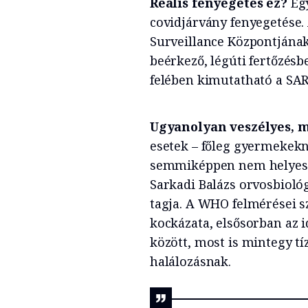
Reális fenyegetés ez?
Eg
covidjárvány fenyegetése
Surveillance Központjának 
beérkező, légúti fertőzés
felében kimutatható a SARS
Ugyanolyan veszélyes, 
esetek – főleg gyermekekn
semmiképpen nem helyes ez
Sarkadi Balázs orvosbiol
tagja. A WHO felmérései sz
kockázata, elsősorban az 
között, most is mintegy tí
halálozásnak.