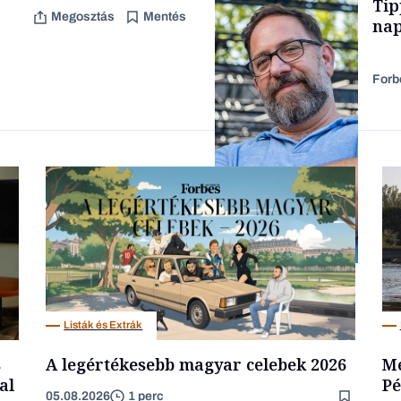
Tip
TARTALOM
Megosztás
Mentés
nap
Forb
Forbes-sztori
Kultúra
Listák és Extrák
s
A legértékesebb magyar celebek 2026
Me
al
Pé
05.08.2026
1 perc