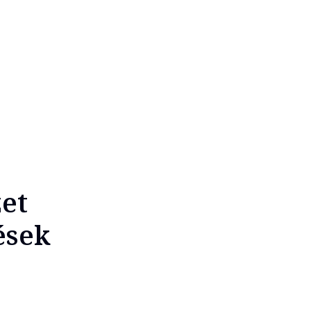
et
ések