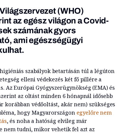
Világszervezet (WHO)
int az egész világon a Covid-
ek számának gyors
tó, ami egészségügyi
kulhat.
higiéniás szabályok betartásán túl a légúton
tegség elleni védekezés két fő pillére a
tás. Az Európai Gyógyszerügynökség (EMA) és
szerint az oltást minden 6 hónapnál idősebb
r korábban védőoltást, akár nem) szükséges
bléma, hogy Magyarországon
egyelőre nem
tás
, és noha a hatóság elvileg már
e nem tudni, mikor vehetik fel azt az