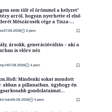
gem sem tölt el örömmel a helyzet”
itézy arról, hogyan nyerhette el első
derét Mészárosék cége a Tisza-
mány alatt
es
07.08.2026
2 perc
ály, ársokk, generációváltás – aki a
arban is előre néz
mp;H
07.08.2026
4 perc
on.Hofi: Mindenki sokat mondott
 abban a pillanatban, úgyhogy én
egsarkosabb gondolataimat
rtam kimondani
kó Iván
06.08.2026
4 perc