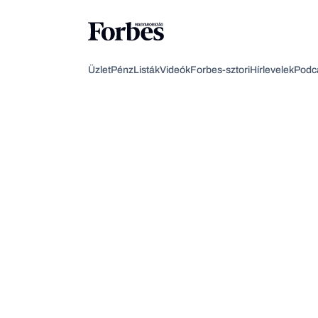
Üzlet
Pénz
Listák
Videók
Forbes-sztori
Hírlevelek
Podc