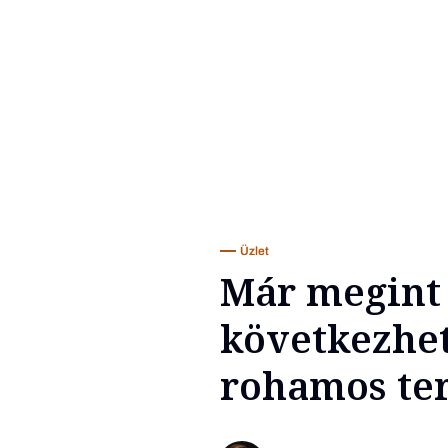
Üzlet
Már megint 
következhe
rohamos ter