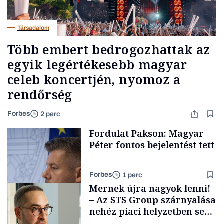
Társadalom
Több embert bedrogozhattak az
egyik legértékesebb magyar
celeb koncertjén, nyomoz a
rendőrség
Forbes
2 perc
Fordulat Pakson: Magyar
Péter fontos bejelentést tett
Forbes
1 perc
Mernek újra nagyok lenni!
– Az STS Group szárnyalása
nehéz piaci helyzetben sem
lassult