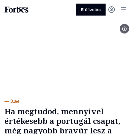
Előfizetés
MTI
Vagy fedezze fel a következő
témákat
Üzlet
Pénz
Zöld
Legyél jobb!
Üzlet
Ha megtudod, mennyivel
értékesebb a portugál csapat,
még nagyobb bravúr lesz a