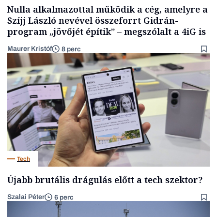
Nulla alkalmazottal működik a cég, amelyre a
Szíjj László nevével összeforrt Gidrán-
program „jövőjét építik” – megszólalt a 4iG is
Maurer Kristóf
8 perc
Tech
Újabb brutális drágulás előtt a tech szektor?
Szalai Péter
6 perc