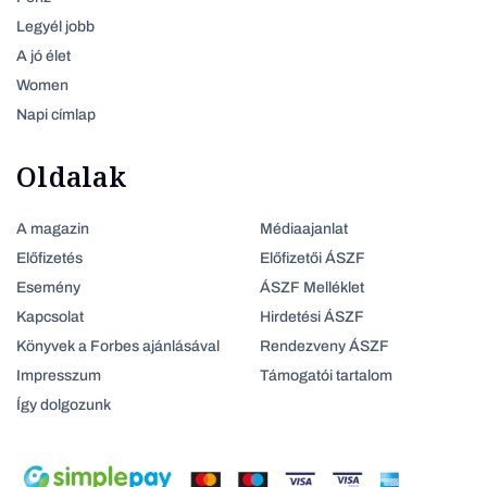
Legyél jobb
A jó élet
Women
Napi címlap
Oldalak
A magazin
Médiaajanlat
Előfizetés
Előfizetői ÁSZF
Esemény
ÁSZF Melléklet
Kapcsolat
Hirdetési ÁSZF
Könyvek a Forbes ajánlásával
Rendezveny ÁSZF
Impresszum
Támogatói tartalom
Így dolgozunk