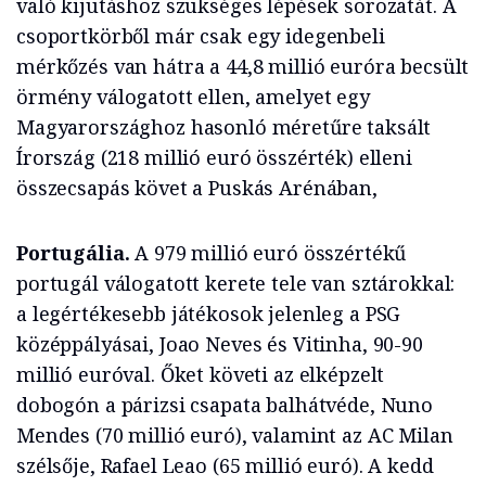
való kijutáshoz szükséges lépések sorozatát. A
csoportkörből már csak egy idegenbeli
mérkőzés van hátra a 44,8 millió euróra becsült
örmény válogatott ellen, amelyet egy
Magyarországhoz hasonló méretűre taksált
Írország (218 millió euró összérték) elleni
összecsapás követ a Puskás Arénában,
Portugália.
A 979 millió euró összértékű
portugál válogatott kerete tele van sztárokkal:
a legértékesebb játékosok jelenleg a PSG
középpályásai, Joao Neves és Vitinha, 90-90
millió euróval. Őket követi az elképzelt
dobogón a párizsi csapata balhátvéde, Nuno
Mendes (70 millió euró), valamint az AC Milan
szélsője, Rafael Leao (65 millió euró). A kedd