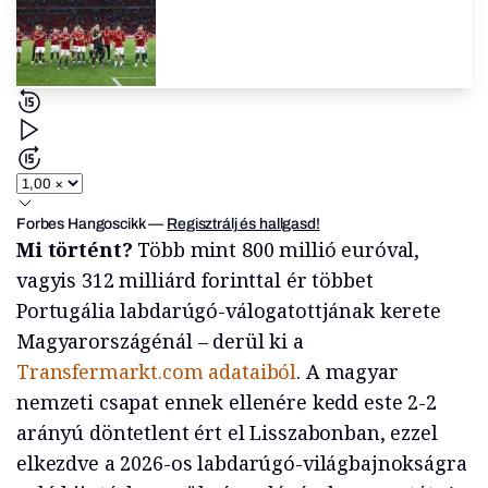
Forbes Hangoscikk
—
Regisztrálj és hallgasd!
Mi történt?
Több mint 800 millió euróval,
vagyis 312 milliárd forinttal ér többet
Portugália labdarúgó-válogatottjának kerete
Magyarországénál – derül ki a
Transfermarkt.com
adataiból
. A magyar
nemzeti csapat ennek ellenére kedd este 2-2
arányú döntetlent ért el Lisszabonban, ezzel
elkezdve a 2026-os labdarúgó-világbajnokságra