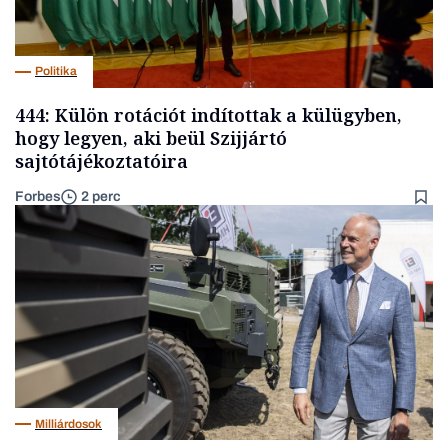
Politika
444: Külön rotációt indítottak a külügyben,
hogy legyen, aki beül Szijjártó
sajtótájékoztatóira
Forbes
2 perc
Milliárdosok