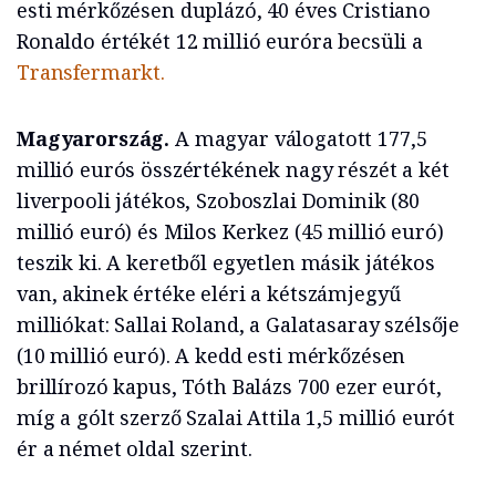
esti mérkőzésen duplázó, 40 éves Cristiano
Ronaldo értékét 12 millió euróra becsüli a
Transfermarkt.
Magyarország.
A magyar válogatott 177,5
millió eurós összértékének nagy részét a két
liverpooli játékos, Szoboszlai Dominik (80
millió euró) és Milos Kerkez (45 millió euró)
teszik ki. A keretből egyetlen másik játékos
van, akinek értéke eléri a kétszámjegyű
milliókat: Sallai Roland, a Galatasaray szélsője
(10 millió euró). A kedd esti mérkőzésen
brillírozó kapus, Tóth Balázs 700 ezer eurót,
míg a gólt szerző Szalai Attila 1,5 millió eurót
ér a német oldal szerint.