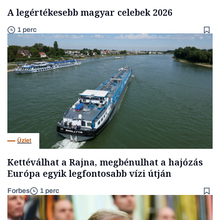
A legértékesebb magyar celebek 2026
1 perc
Üzlet
Kettéválhat a Rajna, megbénulhat a hajózás
Európa egyik legfontosabb vízi útján
Forbes
1 perc