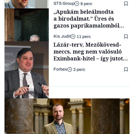
STS Group
6 perc
Energia
„Apukám beleálmodta
a birodalmat.” Üres és
gazos paprikamalomból
lett az igazi családi
Kis Judit
11 perc
fűszersztori
Támogatói tartalom
Lázár-terv, Mezőkövesd-
meccs, meg nem valósuló
Eximbank-hitel – így jutott
el a bezárásig a 70 éves
Forbes
2 perc
téglagyár
Családi
vállalkozások
Magyar cégek