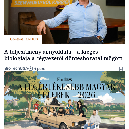
Content Lab HUB
A teljesítmény árnyoldala – a kiégés
biológiája a cégvezetői döntéshozatal mögött
BioTechUSA
4 perc