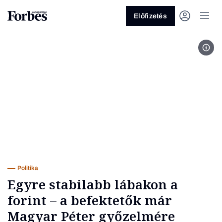
Előfizetés
EP/A
Vagy fedezze fel a következő
témákat
Üzlet
Pénz
Zöld
Legyél jobb!
Politika
Egyre stabilabb lábakon a
forint – a befektetők már
Magyar Péter győzelmére