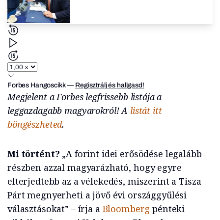
Forbes Hangoscikk
—
Regisztrálj és hallgasd!
Megjelent a Forbes legfrissebb listája a
leggazdagabb magyarokról! A
listát itt
böngészheted
.
Mi történt?
„A forint idei erősödése legalább
részben azzal magyarázható, hogy egyre
elterjedtebb az a vélekedés, miszerint a Tisza
Párt megnyerheti a jövő évi országgyűlési
választásokat” – írja a
Bloomberg
pénteki