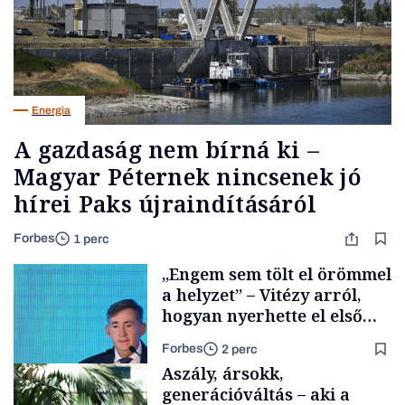
Energia
A gazdaság nem bírná ki –
Magyar Péternek nincsenek jó
hírei Paks újraindításáról
Forbes
1 perc
„Engem sem tölt el örömmel
a helyzet” – Vitézy arról,
hogyan nyerhette el első
tenderét Mészárosék cége a
Forbes
2 perc
Tisza-kormány alatt
Aszály, ársokk,
generációváltás – aki a