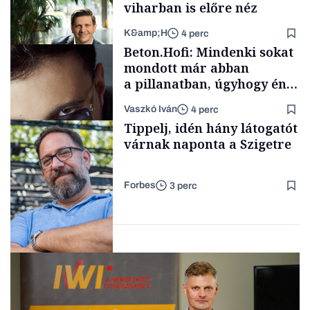
viharban is előre néz
K&amp;H
4 perc
Elszámoltatás
Beton.Hofi: Mindenki sokat
mondott már abban
a pillanatban, úgyhogy én
a legsarkosabb
Vaszkó Iván
4 perc
gondolataimat akartam
TÁMOGATÓI
Tippelj, idén hány látogatót
TARTALOM
kimondani
várnak naponta a Szigetre
Forbes
3 perc
Forbes-sztori
Kultúra