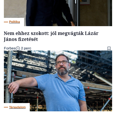
Politika
Nem ehhez szokott: jól megvágták Lázár
János fizetését
Forbes
2 perc
Társadalom