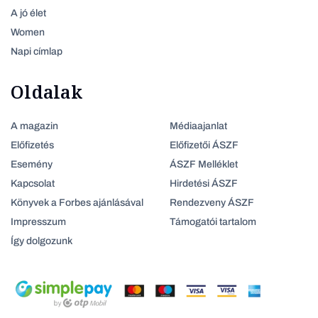
A jó élet
Women
Napi címlap
Oldalak
A magazin
Médiaajanlat
Előfizetés
Előfizetői ÁSZF
Esemény
ÁSZF Melléklet
Kapcsolat
Hirdetési ÁSZF
Könyvek a Forbes ajánlásával
Rendezveny ÁSZF
Impresszum
Támogatói tartalom
Így dolgozunk