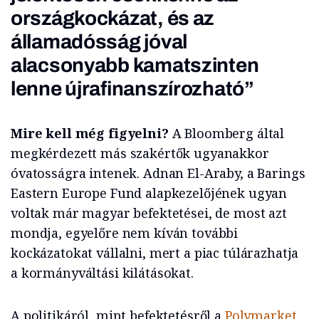
országkockázat, és az
államadósság jóval
alacsonyabb kamatszinten
lenne újrafinanszírozható”
Mire kell még figyelni?
A Bloomberg által
megkérdezett más szakértők ugyanakkor
óvatosságra intenek. Adnan El-Araby, a Barings
Eastern Europe Fund alapkezelőjének ugyan
voltak már magyar befektetései, de most azt
mondja, egyelőre nem kíván további
kockázatokat vállalni, mert a piac túlárazhatja
a kormányváltási kilátásokat.
A politikáról, mint befektetésről a
Polymarket