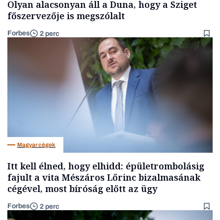
Olyan alacsonyan áll a Duna, hogy a Sziget
főszervezője is megszólalt
Forbes
2 perc
Magyar cégek
Itt kell élned, hogy elhidd: épületrombolásig
fajult a vita Mészáros Lőrinc bizalmasának
cégével, most bíróság előtt az ügy
Forbes
2 perc