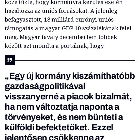
közé tűzte, hogy kormányra kerülés esetén
hazahozza az uniós forrásokat. A jelenleg
befagyasztott, 18 milliárd eurónyi uniós
támogatás a magyar GDP 10 százalékának felel
meg. Magyar tavaly decemberben többek
között azt mondta a portálnak, hogy
„Egy új kormány kiszámíthatóbb
gazdaságpolitikával
visszanyerné a piacok bizalmát,
ha nem változtatja naponta a
törvényeket, és nem bünteti a
külföldi befektetőket. Ezzel
jelentősen csökkenne az