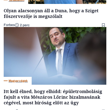
Olyan alacsonyan áll a Duna, hogy a Sziget
főszervezője is megszólalt
Forbes
2 perc
Magyar cégek
Itt kell élned, hogy elhidd: épületrombolásig
fajult a vita Mészáros Lőrinc bizalmasának
cégével, most bíróság előtt az ügy