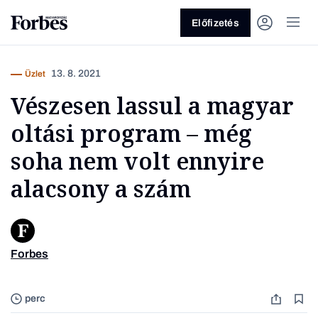
Előfizetés
13. 8. 2021
Üzlet
Vészesen lassul a magyar
oltási program – még
soha nem volt ennyire
alacsony a szám
Vagy fedezze fel a következő
témákat
Üzlet
Pénz
Zöld
Legyél jobb!
Forbes
perc