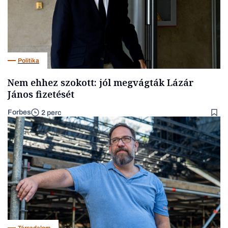
Politika
Nem ehhez szokott: jól megvágták Lázár
János fizetését
Forbes
2 perc
Társadalom