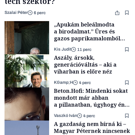
tech szektor?
Szalai Péter
6 perc
„Apukám beleálmodta
a birodalmat.” Üres és
gazos paprikamalomból
lett az igazi családi
Kis Judit
11 perc
fűszersztori
Aszály, ársokk,
generációváltás – aki a
viharban is előre néz
K&amp;H
4 perc
Családi
Beton.Hofi: Mindenki sokat
vállalkozások
mondott már abban
a pillanatban, úgyhogy én
a legsarkosabb
Vaszkó Iván
4 perc
gondolataimat akartam
TÁMOGATÓI
A gazdaság nem bírná ki –
TARTALOM
kimondani
Magyar Péternek nincsenek