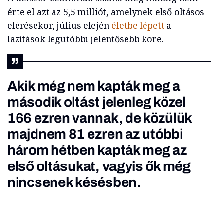
érte el azt az 5,5 milliót, amelynek első oltásos
elérésekor, július elején
életbe lépett
a
lazítások legutóbbi jelentősebb köre.
Akik még nem kapták meg a
második oltást jelenleg közel
166 ezren vannak, de közülük
majdnem 81 ezren az utóbbi
három hétben kapták meg az
első oltásukat, vagyis ők még
nincsenek késésben.