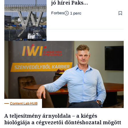
jó hírei Paks
újraindításáról
Forbes
1 perc
Forbes-sztori
Energia
Content Lab HUB
A teljesítmény árnyoldala – a kiégés
biológiája a cégvezetői döntéshozatal mögött