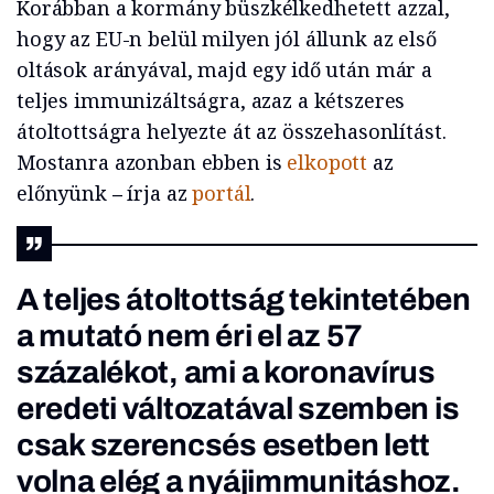
Korábban a kormány büszkélkedhetett azzal,
hogy az EU-n belül milyen jól állunk az első
oltások arányával, majd egy idő után már a
teljes immunizáltságra, azaz a kétszeres
átoltottságra helyezte át az összehasonlítást.
Mostanra azonban ebben is
elkopott
az
előnyünk
–
írja az
portál
.
A teljes átoltottság tekintetében
a mutató nem éri el az 57
százalékot, ami a koronavírus
eredeti változatával szemben is
csak szerencsés esetben lett
volna elég a nyájimmunitáshoz.