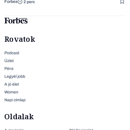
Forbes
2 perc
Rovatok
Podcast
Üzlet
Pénz
Legyél jobb
A jó élet
Women
Napi címlap
Oldalak