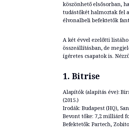
köszönhető elsősorban, h
tudástőkét halmoztak fel 
élvonalbeli befektetők fan
A két évvel ezelőtti listáh
összeállításban, de megje
ígéretes csapatok is. Nézz
1. Bitrise
Alapítók (alapítás éve): B
(2015.)
Irodák: Budapest (HQ), Sa
Bevont tőke: 7,2 milliárd f
Befektetők: Partech, Zobit