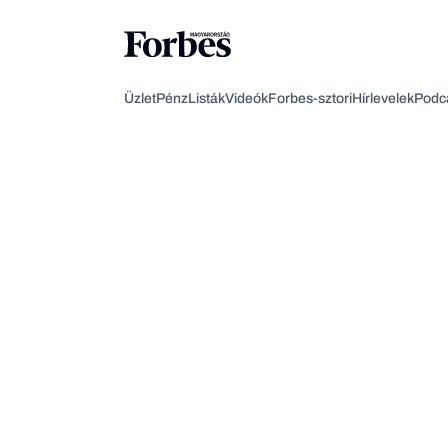
Üzlet
Pénz
Listák
Videók
Forbes-sztori
Hírlevelek
Podc