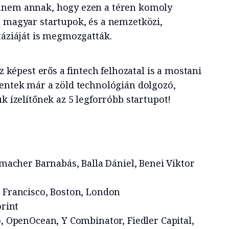
anem annak, hogy ezen a téren komoly
a magyar startupok, és a nemzetközi,
táziáját is megmozgatták.
oz képest erős a fintech felhozatal is a mostani
lentek már a zöld technológián dolgozó,
ük ízelítőnek az 5 legforróbb startupot!
irmacher Barnabás, Balla Dániel, Benei Viktor
n Francisco, Boston, London
orint
o, OpenOcean, Y Combinator, Fiedler Capital,