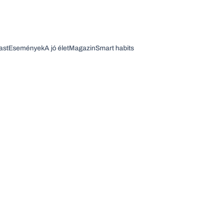
ast
Események
A jó élet
Magazin
Smart habits
Vagy fedezze fel a következő témákat
Üzlet
Pénz
Zöld
Legyél jobb!