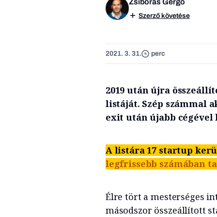
Zsiborás Gergő
Szerző követése
2021. 3. 31.
perc
2019 után újra összeáll
listáját. Szép számmal ak
exit után újabb cégével 
A listára 17 startup kerül
legfrissebb számában ta
Élre tört a mesterséges in
másodszor összeállított s