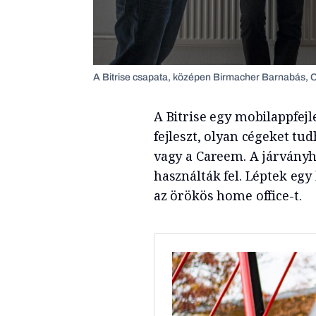
A Bitrise csapata, középen Birmacher Barnabás, CE
A Bitrise egy mobilappfej
fejleszt, olyan cégeket tud
vagy a Careem. A járványhe
használták fel. Léptek egy
az örökös home office-t.