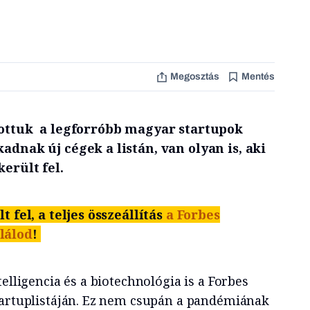
Megosztás
Mentés
ítottuk a legforróbb magyar startupok
adnak új cégek a listán, van olyan is, aki
került fel.
t fel, a teljes összeállítás
a Forbes
lálod
!
telligencia és a biotechnológia is a Forbes
tartuplistáján. Ez nem csupán a pandémiának