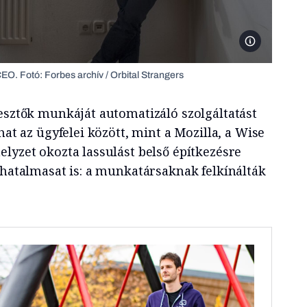
A Bitrise csapa
O. Fotó: Forbes archív / Orbital Strangers
lesztők munkáját automatizáló szolgáltatást
hat az ügyfelei között, mint a Mozilla, a Wise
lyzet okozta lassulást belső építkezésre
 hatalmasat is: a munkatársaknak felkínálták