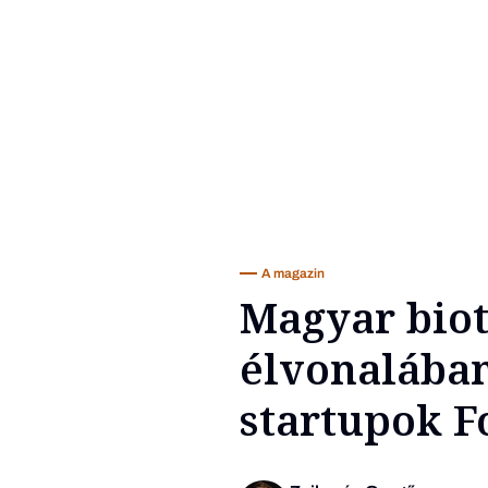
A magazin
Magyar biot
élvonalában
startupok Fo