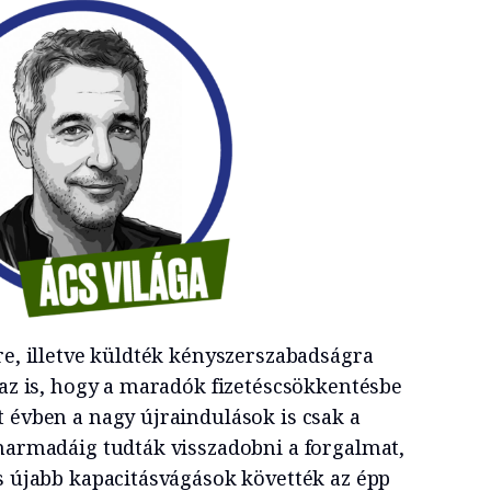
re, illetve küldték kényszerszabadságra
 az is, hogy a maradók fizetéscsökkentésbe
t évben a nagy újraindulások is csak a
tharmadáig tudták visszadobni a forgalmat,
és újabb kapacitásvágások követték az épp