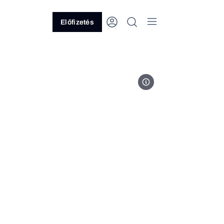
Előfizetés
JESHOOTS.COM / Unsplash