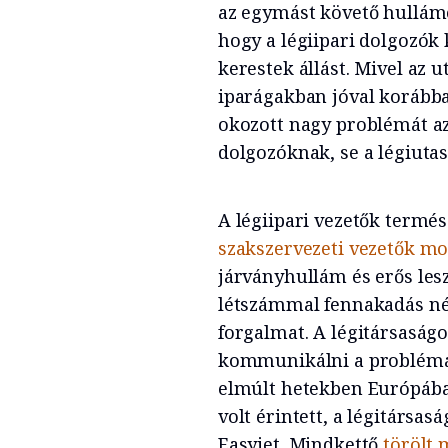
az egymást követő hullámo
hogy a légiipari dolgozó
kerestek állást. Mivel az u
iparágakban jóval korábba
okozott nagy problémát az
dolgozóknak, se a légiuta
A légiipari vezetők termé
szakszervezeti vezetők mo
járványhullám és erős lesz
létszámmal fennakadás nélk
forgalmat. A légitársaság
kommunikálni a problémáró
elmúlt hetekben Európába
volt érintett, a légitársas
Easyjet. Mindkettő
törölt 