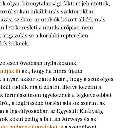
k olyan bizonytalansági faktort jelentettek,
k közül sokan inkább más szektorokban
tazási szektor az utolsók között áll fel, más
n lett keresleti a munkaerőpiac, nem
 átigazolás se a korábbi reptereken
skísérőknek.
szetesen óvatosan nyilatkoznak,
ndják ki
azt, hogy ha nincs újabb
 a nyár, akkor szinte kizárt, hogy a szükséges
ül tudják majd ellátni, illetve kezelni a
ok természetesen igyekeznek a legkevesebbet
l, a legfrissebb törlési adatok szerint az
n a legsúlyosabban az Egyesült Királyság
ágok közül pedig a British Airways és az
már budapesti járatokat is
a személyzet