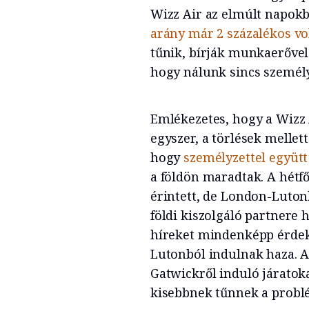
Wizz Air az elmúlt napokb
arány már 2 százalékos vo
tűnik, bírják munkaerővel.
hogy nálunk sincs személy
Emlékezetes, hogy a Wizz
egyszer, a törlések mellett
hogy
személyzettel együtt
a földön maradtak. A hétfő
érintett, de London-Lutonb
földi kiszolgáló partnere h
híreket mindenképp érdek
Lutonból indulnak haza. A
Gatwickről induló járatoka
kisebbnek tűnnek a pro