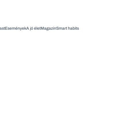
ast
Események
A jó élet
Magazin
Smart habits
Vagy fedezze fel a következő témákat
Üzlet
Pénz
Zöld
Legyél jobb!