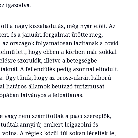
oz igazodva.
jött a nagy kiszabadulás, még nyár előtt. Az
ri és a januári forgalmat ütötte meg,
 az országok folyamatosan lazítanak a covid-
telmű lett, hogy ebben a körben már sokkal
lésre szorulók, illetve a betegségbe
aknál. A fellendülés pedig azonnal elindult,
k. Úgy tűnik, hogy az orosz-ukrán háború
kal határos államok beutazó turizmusát
rópában látványos a felpattanás.
 vagy nem számítottak a piaci szereplők,
tudtak annyi új embert leigazolni és
 volna. A régiek közül túl sokan léceltek le,