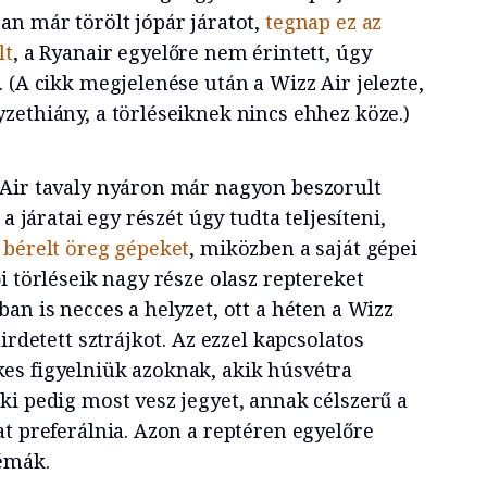
an már törölt jópár járatot,
tegnap ez az
lt
, a Ryanair egyelőre nem érintett, úgy
 (A cikk megjelenése után a Wizz Air jelezte,
zethiány, a törléseiknek nincs ehhez köze.)
 Air tavaly nyáron már nagyon beszorult
 a járatai egy részét úgy tudta teljesíteni,
 bérelt öreg gépeket
, miközben a saját gépei
i törléseik nagy része olasz reptereket
an is necces a helyzet, ott a héten a Wizz
irdetett sztrájkot. Az ezzel kapcsolatos
es figyelniük azoknak, akik húsvétra
ki pedig most vesz jegyet, annak célszerű a
t preferálnia. Azon a reptéren egyelőre
blémák.