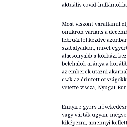
aktuális covid-hullámokh
Most viszont váratlanul el
omikron variáns a decembe
februártól kezdve azonban
szabályaikon, mivel egyér
alacsonyabb a kórházi keze
belehalók aránya a korábbi
az emberek utazni akarna
csak az érintett országok
vetette vissza, Nyugat-Eu
Ennyire gyors növekedésre
vagy várták ugyan, mégse 
kiképezni, amennyi kellett