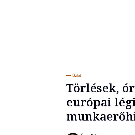
Üzlet
Törlések, ór
európai lég
munkaerőhi