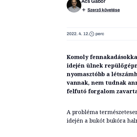
Ács Gábor
Szerző követése
2022. 4. 12.
perc
Komoly fennakadásokkal
idején ülnek repülőgépr
nyomasztóbb a létszámhi
vannak, nem tudnak anny
felfutó forgalom zavart
A probléma természetesen
idején a bukót bukóra ha