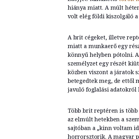
hiánya miatt. A múlt héte
volt elég földi kiszolgáló 
A brit cégeket, illetve rep
miatt a munkaerő egy rés
könnyű helyben pótolni. A
személyzet egy részét kiüt
közben viszont a járatok s
betegedtek meg, de ettől 
javuló foglalási adatokról
Több brit reptéren is töb
az elmúlt hetekben a szem
sajtóban a „kinn voltam i
horrorsztorik. A magyar p