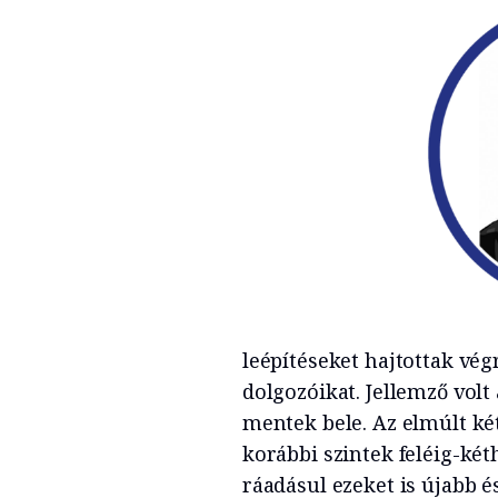
leépítéseket hajtottak vég
dolgozóikat. Jellemző volt
mentek bele. Az elmúlt ké
korábbi szintek feléig-ké
ráadásul ezeket is újabb 