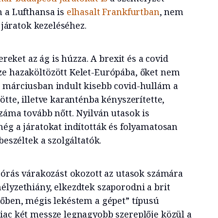
n a Lufthansa is
elhasalt Frankfurtban
, nem
a járatok kezeléséhez.
tereket az ág is húzza. A brexit és a covid
ze hazaköltözött Kelet-Európába, őket nem
 márciusban indult kisebb covid-hullám a
ötte, illetve karanténba kényszerítette,
záma tovább nőtt. Nyilván utasok is
még a járatokat indították és folyamatosan
 beszéltek a szolgáltatók.
b órás várakozást okozott az utasok számára
élyzethiány, elkezdtek szaporodni a brit
dőben, mégis lekéstem a gépet” típusú
iac két messze legnagyobb szereplője közül a