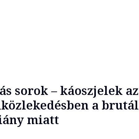
ás sorok – káoszjelek az
iközlekedésben a brutál
ány miatt