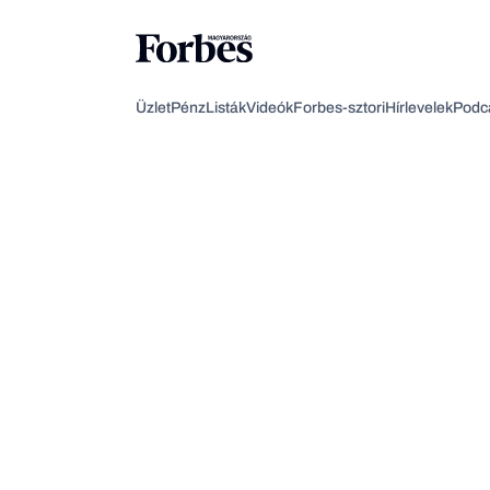
Üzlet
Pénz
Listák
Videók
Forbes-sztori
Hírlevelek
Podc