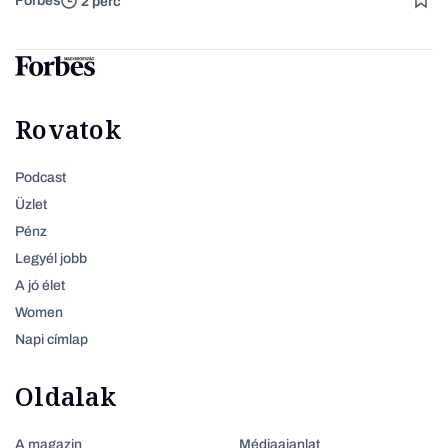
Forbes
2 perc
Rovatok
Podcast
Üzlet
Pénz
Legyél jobb
A jó élet
Women
Napi címlap
Oldalak
A magazin
Médiaajanlat