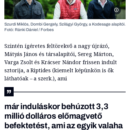
Szurdi 
Szurdi Miklós, Dombi Gergely, Szilágyi György, a Kodesage alapítói.
Fotó: Ránki Dániel / Forbes
Szintén ígéretes feltörekvő a nagy újrázó,
Mátyás János és társalapítói, Sereg Márton,
Varga Zsolt és Krácser Nándor frissen indult
sztorija, a Riptides (kiemelt képünkön is ők
láthatóak – a szerk.), ami
már induláskor behúzott 3,3
millió dolláros előmagvető
befektetést, ami az egyik valaha