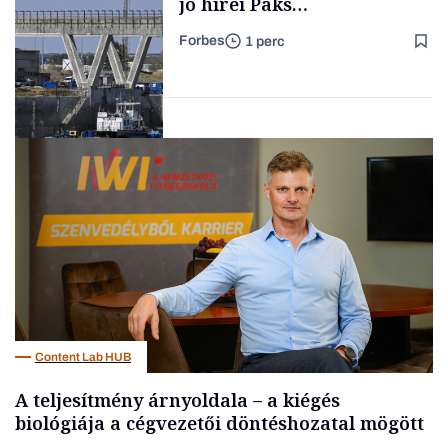
jó hírei Paks
újraindításáról
Forbes
1 perc
Forbes-sztori
Energia
Content Lab HUB
A teljesítmény árnyoldala – a kiégés
biológiája a cégvezetői döntéshozatal mögött