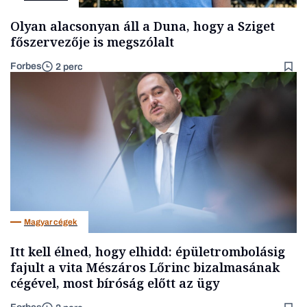
Olyan alacsonyan áll a Duna, hogy a Sziget
főszervezője is megszólalt
Forbes
2 perc
Magyar cégek
Itt kell élned, hogy elhidd: épületrombolásig
fajult a vita Mészáros Lőrinc bizalmasának
cégével, most bíróság előtt az ügy