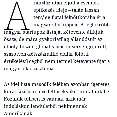
A
ranyláz után eljött a csendes
építkezés ideje – talán lassan
tényleg fiatal felnőttkorába ér a
magyar startuppiac. A legforróbb
magyar startupok listáját kétévente állítjuk
össze, de mára gyakorlatilag állandósult az
élboly, hiszen globális piacon versengő, érett,
százötven-kétszázmillió dollár fölötti
értékelésű cégből nem termel kétévente újat a
magyar ökoszisztéma.
Az idei lista második felében azonban ígéretes,
korai fázisban lévő feltörekvőket mutatunk be.
Közülük többen is vannak, akik már
induláskor, lendületből nekimennek
Amerikának.