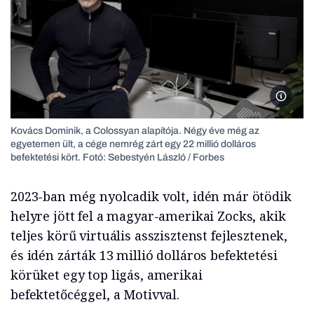
Kovács 
Kovács Dominik, a Colossyan alapítója. Négy éve még az
egyetemen ült, a cége nemrég zárt egy 22 millió dolláros
befektetési kört. Fotó: Sebestyén László / Forbes
2023-ban még nyolcadik volt, idén már ötödik
helyre jött fel a magyar-amerikai Zocks, akik
teljes körű virtuális asszisztenst fejlesztenek,
és idén zárták 13 millió dolláros befektetési
körüket egy top ligás, amerikai
befektetőcéggel, a Motivval.