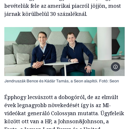
bevételük fele az amerikai piacról jöjjön, most
járnak körülbelül 30 százaléknál.
Jendrus
Jendruszák Bence és Kádár Tamás, a Seon alapítói. Fotó: Seon
Épphogy lecsúszott a dobogóról, de az elmúlt
évek legnagyobb növekedését így is az MI-
videókat generáló Colossyan mutatta. Ügyfeleik
között ott van a HP, a Johnson&Johnson, a