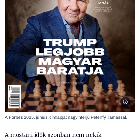
A Forbe
A Forbes 2025. júniusi címlapja: nagyinterjú Péterffy Tamással.
A mostani idők azonban nem nekik