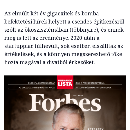
Az elmúlt két év gigaexitek és bomba
befektetési hírek helyett a csendes építkezésről
szólt az ökoszisztémában (többnyire), és ennek
meg is lett az eredménye. 2020 után a
startuppiac túlhevült, sok esetben elszálltak az
értékelések, és a könnyen megszerezhető tőke
hozta magával a divatból érkezőket.