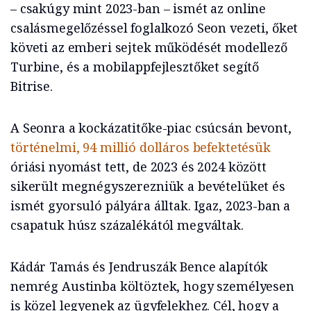
– csakúgy mint 2023-ban – ismét az online
csalásmegelőzéssel foglalkozó Seon vezeti, őket
követi az emberi sejtek működését modellező
Turbine, és a mobilappfejlesztőket segítő
Bitrise.
A Seonra a kockázatitőke-piac csúcsán bevont,
történelmi, 94 millió dolláros befektetésük
óriási nyomást tett, de 2023 és 2024 között
sikerült megnégyszerezniük a bevételüket és
ismét gyorsuló pályára álltak. Igaz, 2023-ban a
csapatuk húsz százalékától megváltak.
Kádár Tamás és Jendruszák Bence alapítók
nemrég Austinba költöztek, hogy személyesen
is közel legyenek az ügyfelekhez. Cél, hogy a