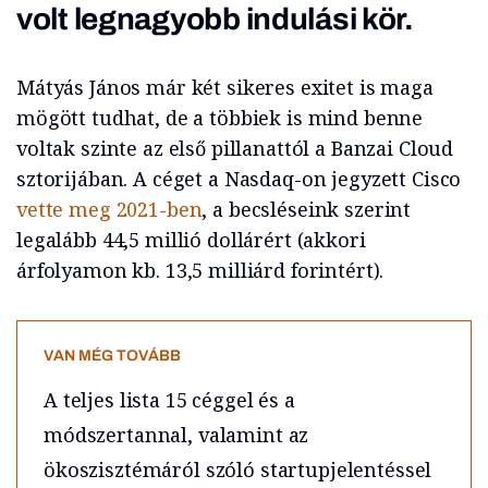
volt legnagyobb indulási kör.
Mátyás János már két sikeres exitet is maga
mögött tudhat, de a többiek is mind benne
voltak szinte az első pillanattól a Banzai Cloud
sztorijában. A céget a Nasdaq-on jegyzett Cisco
vette meg 2021-ben
, a becsléseink szerint
legalább 44,5 millió dollárért (akkori
árfolyamon kb. 13,5 milliárd forintért).
VAN MÉG TOVÁBB
A teljes lista 15 céggel és a
módszertannal, valamint az
ökoszisztémáról szóló startupjelentéssel