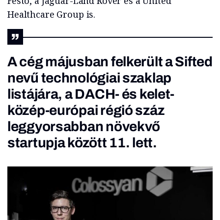
Festo, a Jaguar-Land Rover és a United
Healthcare Group is.
A cég májusban felkerült a Sifted
nevű technológiai szaklap
listájára
, a DACH- és kelet-
közép-európai régió száz
leggyorsabban növekvő
startupja között 11. lett.