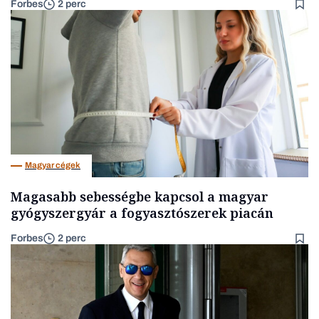
Forbes
2 perc
Magyar cégek
Magasabb sebességbe kapcsol a magyar
gyógyszergyár a fogyasztószerek piacán
Forbes
2 perc