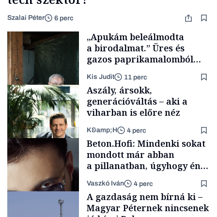
Szalai Péter
6 perc
„Apukám beleálmodta
a birodalmat.” Üres és
gazos paprikamalomból
lett az igazi családi
Kis Judit
11 perc
fűszersztori
Aszály, ársokk,
generációváltás – aki a
viharban is előre néz
K&amp;H
4 perc
Családi
Beton.Hofi: Mindenki sokat
vállalkozások
mondott már abban
a pillanatban, úgyhogy én
a legsarkosabb
Vaszkó Iván
4 perc
gondolataimat akartam
TÁMOGATÓI
A gazdaság nem bírná ki –
TARTALOM
kimondani
Magyar Péternek nincsenek