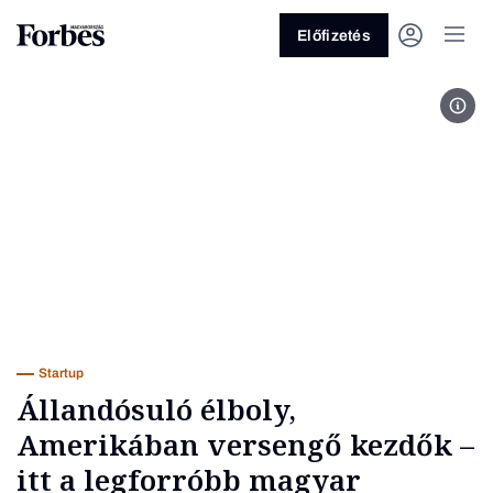
Előfizetés
A Ri
Vagy fedezze fel a következő
témákat
Üzlet
Pénz
Zöld
Legyél jobb!
Startup
Állandósuló élboly,
Amerikában versengő kezdők –
itt a legforróbb magyar