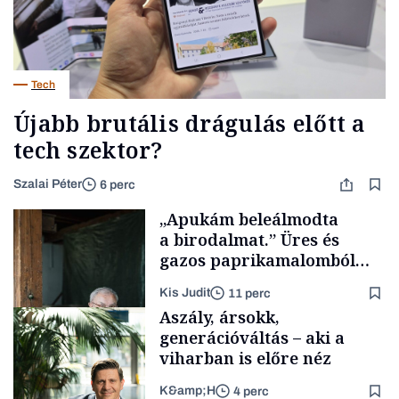
Tech
Újabb brutális drágulás előtt a
tech szektor?
Szalai Péter
6 perc
„Apukám beleálmodta
a birodalmat.” Üres és
gazos paprikamalomból
lett az igazi családi
Kis Judit
11 perc
fűszersztori
Aszály, ársokk,
generációváltás – aki a
viharban is előre néz
K&amp;H
4 perc
Családi