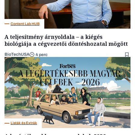
Content Lab HUB
A teljesítmény árnyoldala – a kiégés
biológiája a cégvezetői döntéshozatal mögött
BioTechUSA
4 perc
Listák és Extrák