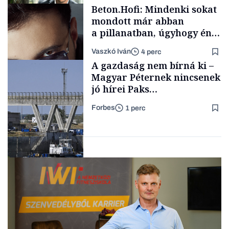
Beton.Hofi: Mindenki sokat
vállalkozások
mondott már abban
a pillanatban, úgyhogy én
a legsarkosabb
Vaszkó Iván
4 perc
gondolataimat akartam
TÁMOGATÓI
A gazdaság nem bírná ki –
TARTALOM
kimondani
Magyar Péternek nincsenek
jó hírei Paks
újraindításáról
Forbes
1 perc
Forbes-sztori
Energia