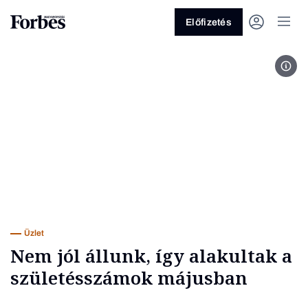
Előfizetés
Fot
Vagy fedezze fel a következő
témákat
Üzlet
Pénz
Zöld
Legyél jobb!
Üzlet
Nem jól állunk, így alakultak a
születésszámok májusban