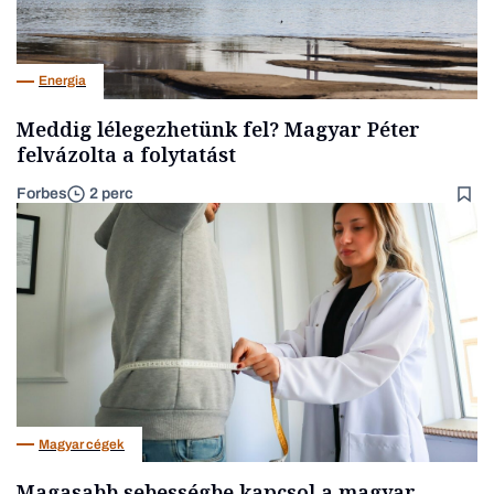
Energia
Meddig lélegezhetünk fel? Magyar Péter
felvázolta a folytatást
Forbes
2 perc
Magyar cégek
Magasabb sebességbe kapcsol a magyar