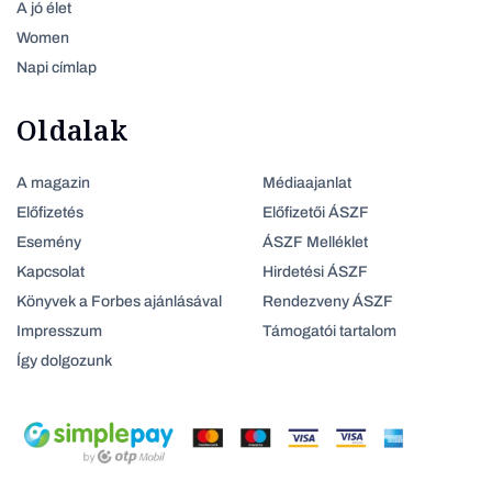
A jó élet
Women
Napi címlap
Oldalak
A magazin
Médiaajanlat
Előfizetés
Előfizetői ÁSZF
Esemény
ÁSZF Melléklet
Kapcsolat
Hirdetési ÁSZF
Könyvek a Forbes ajánlásával
Rendezveny ÁSZF
Impresszum
Támogatói tartalom
Így dolgozunk