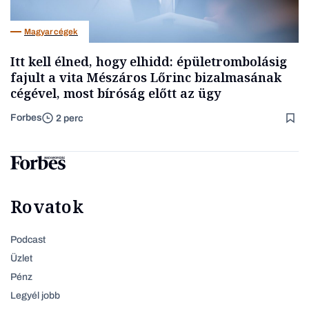
Magyar cégek
Itt kell élned, hogy elhidd: épületrombolásig
fajult a vita Mészáros Lőrinc bizalmasának
cégével, most bíróság előtt az ügy
Forbes
2 perc
Rovatok
Podcast
Üzlet
Pénz
Legyél jobb