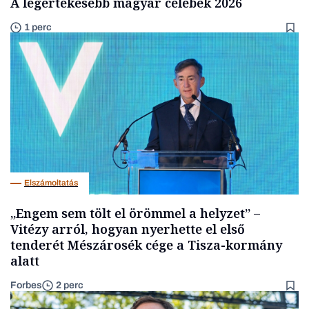
A legértékesebb magyar celebek 2026
1 perc
Elszámoltatás
„Engem sem tölt el örömmel a helyzet” –
Vitézy arról, hogyan nyerhette el első
tenderét Mészárosék cége a Tisza-kormány
alatt
Forbes
2 perc