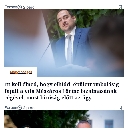
Forbes
2 perc
Magyar cégek
Itt kell élned, hogy elhidd: épületrombolásig
fajult a vita Mészáros Lőrinc bizalmasának
cégével, most bíróság előtt az ügy
Forbes
2 perc