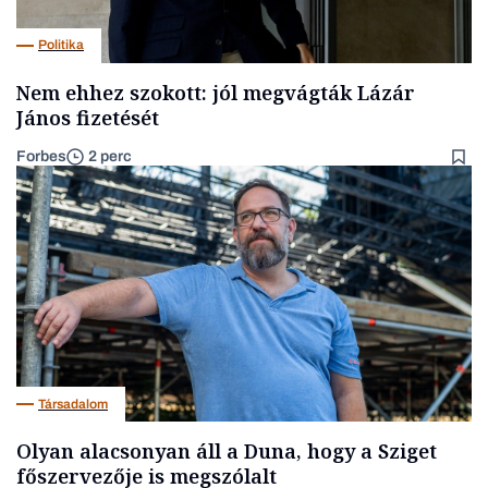
Politika
Nem ehhez szokott: jól megvágták Lázár
János fizetését
Forbes
2 perc
Társadalom
Olyan alacsonyan áll a Duna, hogy a Sziget
főszervezője is megszólalt