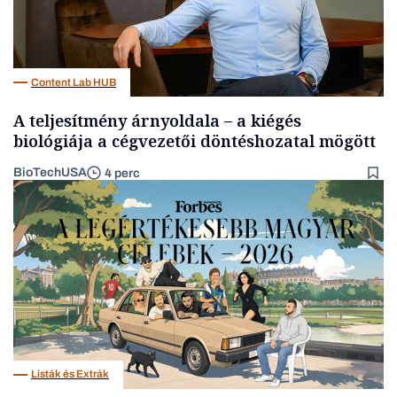
Content Lab HUB
A teljesítmény árnyoldala – a kiégés
biológiája a cégvezetői döntéshozatal mögött
BioTechUSA
4 perc
Listák és Extrák