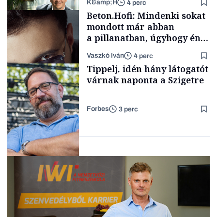
K&amp;H
4 perc
Elszámoltatás
Beton.Hofi: Mindenki sokat
mondott már abban
a pillanatban, úgyhogy én
a legsarkosabb
Vaszkó Iván
4 perc
gondolataimat akartam
TÁMOGATÓI
Tippelj, idén hány látogatót
TARTALOM
kimondani
várnak naponta a Szigetre
Forbes
3 perc
Forbes-sztori
Kultúra