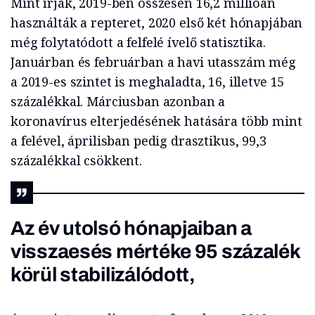
Mint írják, 2019-ben összesen 16,2 millióan
használták a repteret, 2020 első két hónapjában
még folytatódott a felfelé ívelő statisztika.
Januárban és februárban a havi utasszám még
a 2019-es szintet is meghaladta, 16, illetve 15
százalékkal. Márciusban azonban a
koronavírus elterjedésének hatására több mint
a felével, áprilisban pedig drasztikus, 99,3
százalékkal csökkent.
Az év utolsó hónapjaiban a
visszaesés mértéke 95 százalék
körül stabilizálódott,