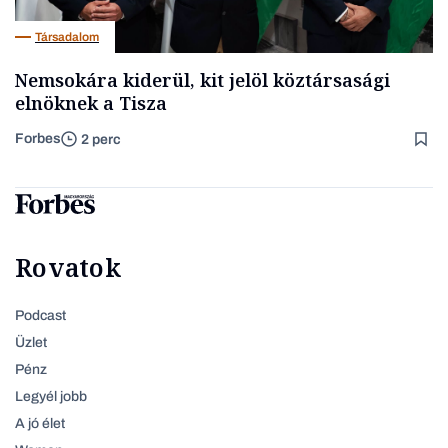
Társadalom
Nemsokára kiderül, kit jelöl köztársasági
elnöknek a Tisza
Forbes
2 perc
Rovatok
Podcast
Üzlet
Pénz
Legyél jobb
A jó élet