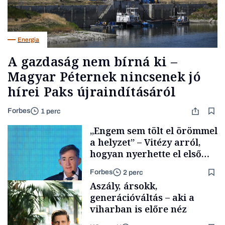
Energia
A gazdaság nem bírná ki –
Magyar Péternek nincsenek jó
hírei Paks újraindításáról
Forbes
1 perc
„Engem sem tölt el örömmel
a helyzet” – Vitézy arról,
hogyan nyerhette el első
tenderét Mészárosék cége a
Forbes
2 perc
Tisza-kormány alatt
Aszály, ársokk,
generációváltás – aki a
viharban is előre néz