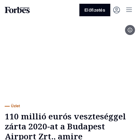
Előfizetés
Ritk
Vagy fedezze fel a következő
témákat
Üzlet
Pénz
Zöld
Legyél jobb!
Üzlet
110 millió eurós veszteséggel
zárta 2020-at a Budapest
Airport Zrt., amire