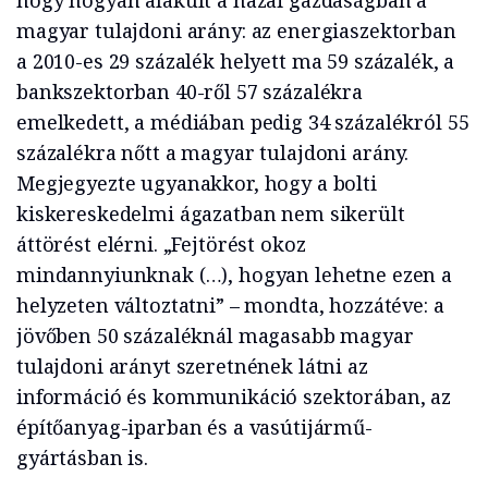
hogy hogyan alakult a hazai gazdaságban a
magyar tulajdoni arány: az energiaszektorban
a 2010-es 29 százalék helyett ma 59 százalék, a
bankszektorban 40-ről 57 százalékra
emelkedett, a médiában pedig 34 százalékról 55
százalékra nőtt a magyar tulajdoni arány.
Megjegyezte ugyanakkor, hogy a bolti
kiskereskedelmi ágazatban nem sikerült
áttörést elérni. „Fejtörést okoz
mindannyiunknak (…), hogyan lehetne ezen a
helyzeten változtatni” – mondta, hozzátéve: a
jövőben 50 százaléknál magasabb magyar
tulajdoni arányt szeretnének látni az
információ és kommunikáció szektorában, az
építőanyag-iparban és a vasútijármű-
gyártásban is.