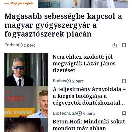
Magyar cégek
Magasabb sebességbe kapcsol a
magyar gyógyszergyár a
fogyasztószerek piacán
Forbes
2 perc
Nem ehhez szokott: jól
megvágták Lázár János
fizetését
Forbes
2 perc
A teljesítmény árnyoldala –
a kiégés biológiája a
cégvezetői döntéshozatal
mögött
BioTechUSA
4 perc
Politika
Beton.Hofi: Mindenki sokat
mondott már abban