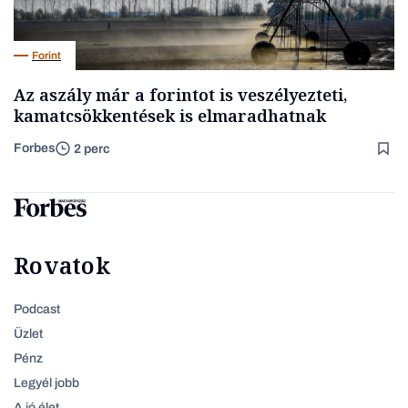
Forint
Az aszály már a forintot is veszélyezteti,
kamatcsökkentések is elmaradhatnak
Forbes
2 perc
Rovatok
Podcast
Üzlet
Pénz
Legyél jobb
A jó élet