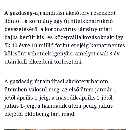
A gazdaság-újraindítási akcióterv részeként
döntött a kormány egy új hitelkonstrukció
bevezetéséről a koronavírus-járvány miatt
bajba került kis- és középvállalkozásoknak: így
ők 10 évre 10 millió forint erejéig kamatmentes
kölcsönt vehetnek igénybe, amelyet csak 3 év
után kell elkezdeni törleszteni.
A gazdaság-újraindítási akcióterv három
ütemben valósul meg: az első ütem január 1-
jétől április 1-jéig, a második április 1-jétől
július 1-jéig, a harmadik ütem pedig július
elejétől októberig tart majd.