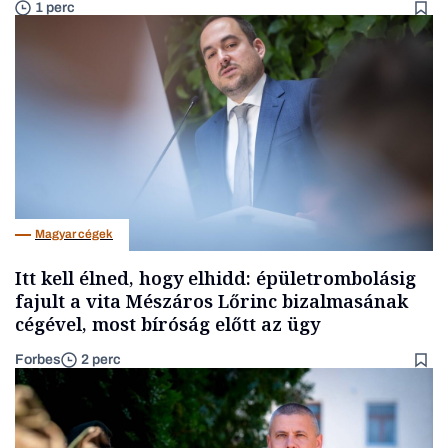
1 perc
Magyar cégek
Itt kell élned, hogy elhidd: épületrombolásig
fajult a vita Mészáros Lőrinc bizalmasának
cégével, most bíróság előtt az ügy
Forbes
2 perc