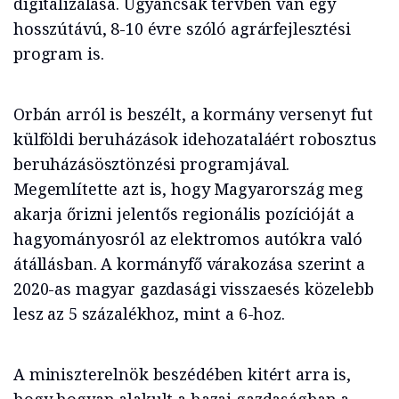
digitalizálása. Ugyancsak tervben van egy
hosszútávú, 8-10 évre szóló agrárfejlesztési
program is.
Orbán arról is beszélt, a kormány versenyt fut
külföldi beruházások idehozataláért robosztus
beruházásösztönzési programjával.
Megemlítette azt is, hogy Magyarország meg
akarja őrizni jelentős regionális pozícióját a
hagyományosról az elektromos autókra való
átállásban. A kormányfő várakozása szerint a
2020-as magyar gazdasági visszaesés közelebb
lesz az 5 százalékhoz, mint a 6-hoz.
A miniszterelnök beszédében kitért arra is,