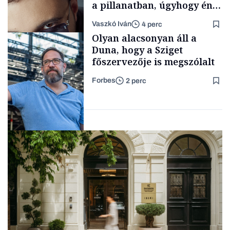
a pillanatban, úgyhogy én
a legsarkosabb
Vaszkó Iván
4 perc
gondolataimat akartam
Content Lab HUB
Olyan alacsonyan áll a
kimondani
Duna, hogy a Sziget
főszervezője is megszólalt
Forbes
2 perc
Forbes-sztori
Társadalom