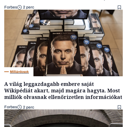
Forbes
2 perc
Milliárdosok
A világ leggazdagabb embere saját
Wikipédiát akart, majd magára hagyta. Most
milliók olvasnak ellenőrizetlen információkat
Forbes
2 perc