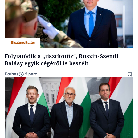
Elszámoltatás
Folytatódik a „tisztítótűz”, Ruszin-Szendi
Balásy egyik cégéről is beszélt
Forbes
2 perc