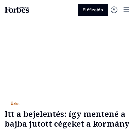
Előfizetés
Vagy fedezze fel a következő
témákat
Üzlet
Pénz
Zöld
Legyél jobb!
Üzlet
Itt a bejelentés: így mentené a
bajba jutott cégeket a kormány