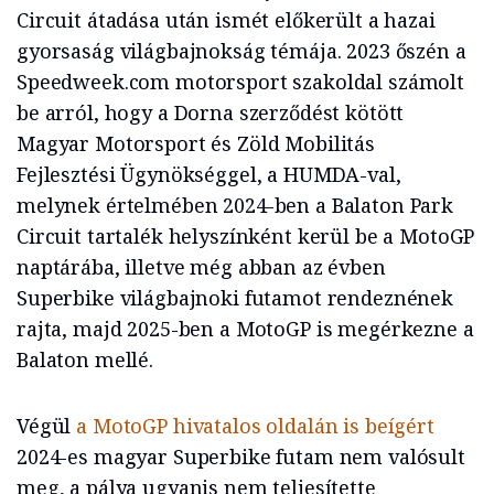
Circuit átadása után ismét előkerült a hazai
gyorsaság világbajnokság témája. 2023 őszén a
Speedweek.com motorsport szakoldal számolt
be arról, hogy a Dorna szerződést kötött
Magyar Motorsport és Zöld Mobilitás
Fejlesztési Ügynökséggel, a HUMDA-val,
melynek értelmében 2024-ben a Balaton Park
Circuit tartalék helyszínként kerül be a MotoGP
naptárába, illetve még abban az évben
Superbike világbajnoki futamot rendeznének
rajta, majd 2025-ben a MotoGP is megérkezne a
Balaton mellé.
Végül
a MotoGP hivatalos oldalán is beígért
2024-es magyar Superbike futam nem valósult
meg, a pálya ugyanis nem teljesítette