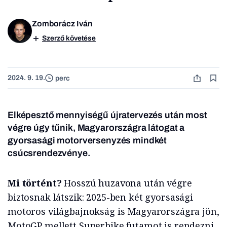
Zomborácz Iván
Szerző követése
2024. 9. 19.
perc
Elképesztő mennyiségű újratervezés után most
végre úgy tűnik, Magyarországra látogat a
gyorsasági motorversenyzés mindkét
csúcsrendezvénye.
Mi történt?
Hosszú huzavona után végre
biztosnak látszik: 2025-ben két gyorsasági
motoros világbajnokság is Magyarországra jön,
MotoGP mellett Superbike futamot is rendezni