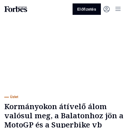
Előfizetés
Vagy fedezze fel a következő
témákat
Üzlet
Pénz
Zöld
Legyél jobb!
Üzlet
Kormányokon átívelő álom
valósul meg, a Balatonhoz jön a
MotoGP és a Superbike vb