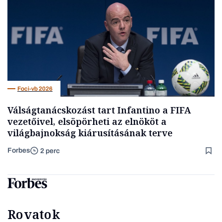
Foci-vb 2026
Válságtanácskozást tart Infantino a FIFA
vezetőivel, elsöpörheti az elnököt a
világbajnokság kiárusításának terve
Forbes
2 perc
Rovatok