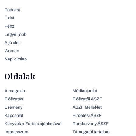
Podcast
Üzlet
Pénz
Legyél jobb
A jó élet
Women
Napi címlap
Oldalak
A magazin
Médiaajanlat
Előfizetés
Előfizetői ÁSZF
Esemény
ÁSZF Melléklet
Kapcsolat
Hirdetési ÁSZF
Könyvek a Forbes ajánlásával
Rendezveny ÁSZF
Impresszum
Támogatói tartalom