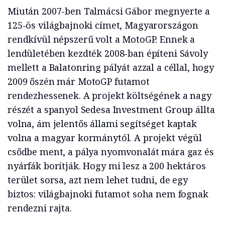
Miután 2007-ben Talmácsi Gábor megnyerte a
125-ös világbajnoki címet, Magyarországon
rendkívül népszerű volt a MotoGP. Ennek a
lendületében kezdték 2008-ban építeni Sávoly
mellett a Balatonring pályát azzal a céllal, hogy
2009 őszén már MotoGP futamot
rendezhessenek. A projekt költségének a nagy
részét a spanyol Sedesa Investment Group állta
volna, ám jelentős állami segítséget kaptak
volna a magyar kormánytól. A projekt végül
csődbe ment, a pálya nyomvonalát mára gaz és
nyárfák borítják. Hogy mi lesz a 200 hektáros
terület sorsa, azt nem lehet tudni, de egy
biztos: világbajnoki futamot soha nem fognak
rendezni rajta.