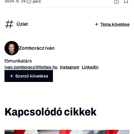
2024. 9. 19.
perc
Üzlet
Téma követése
Zomborácz Iván
főmunkatárs
ivan.zomboracz@forbes.hu
Instagram
Linkedin
Szerző követése
Kapcsolódó cikkek