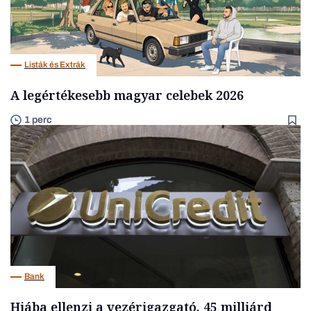
Listák és Extrák
A legértékesebb magyar celebek 2026
1 perc
Bank
Hiába ellenzi a vezérigazgató, 45 milliárd