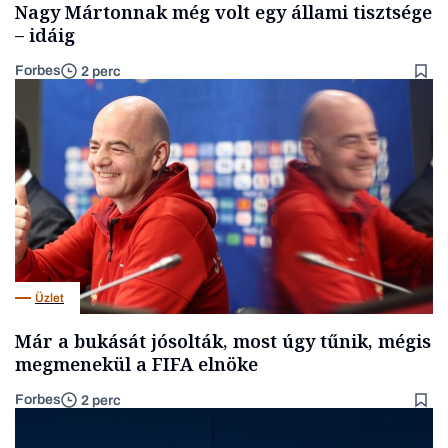
Nagy Mártonnak még volt egy állami tisztsége
– idáig
Forbes
2 perc
Üzlet
Már a bukását jósolták, most úgy tűnik, mégis
megmenekül a FIFA elnöke
Forbes
2 perc