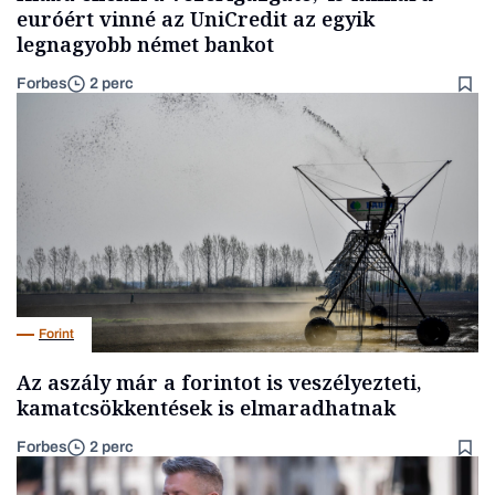
euróért vinné az UniCredit az egyik
legnagyobb német bankot
Forbes
2 perc
Forint
Az aszály már a forintot is veszélyezteti,
kamatcsökkentések is elmaradhatnak
Forbes
2 perc