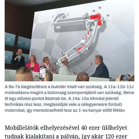
A 6a-7a kiegészítésre a bukótér miatt van szükség. A 11a-11b-11c
módosításra megint a biztonság szempontjából van szükség, illetve
itt egy előzési pontot iktatnak be. A 14a-15a kihívást jelentő
technikás rész lesz, meglassítják vele a célegyenesre forduló
motorokat, így menedzselhető lesz az 1-es kanyar előtti féktáv.
Mobillelátók elhelyezésével 40 ezer ülőhelyet
tudnak kialakítani a pályán, így akár 120 ezer