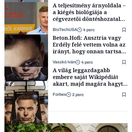
százalékát biztosítja
A teljesítmény árnyoldala –
a kiégés biológiája a
cégvezetői döntéshozatal
mögött
BioTechUSA
4 perc
Energia
Beton.Hofi: Ausztria vagy
Erdély felé vettem volna az
irányt, hogy onnan tartsam
lélegeztetőgépen a magyar
Vaszkó Iván
4 perc
zenét
Content Lab HUB
A világ leggazdagabb
embere saját Wikipédiát
akart, majd magára hagyta.
Most milliók olvasnak
Forbes
2 perc
ellenőrizetlen
Forbes-sztori
információkat
Milliárdosok