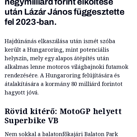
négymilliárd forint elköltése
után Lázár János függesztette
fel 2023-ban.
Hajdúnánás elkaszálása után ismét szóba
került a Hungaroring, mint potenciális
helyszín, mely egy alapos átépítés után
alkalmas lenne motoros világbajnoki futamok
rendezésére. A Hungaroring felújítására és
átalakítására a kormány 80 milliárd forintot
hagyott jóvá.
Rövid kitérő: MotoGP helyett
Superbike VB
Nem sokkal a balatonfőkajári Balaton Park