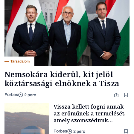
Társadalom
Nemsokára kiderül, kit jelöl
köztársasági elnöknek a Tisza
Forbes
2 perc
Vissza kellett fogni annak
az erőműnek a termelését,
amely szomszédunk
áramellátásának 60
Forbes
2 perc