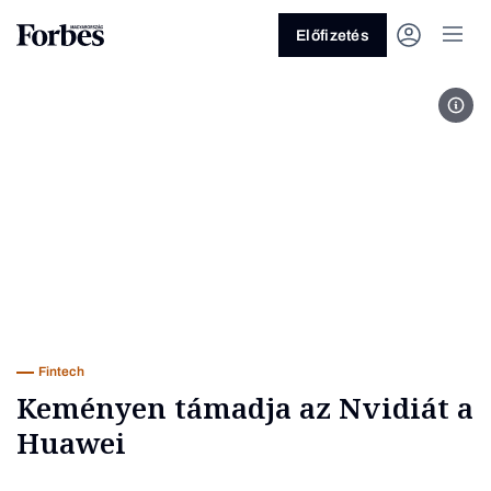
Előfizetés
Masz
Vagy fedezze fel a következő
témákat
Üzlet
Pénz
Zöld
Legyél jobb!
Fintech
Keményen támadja az Nvidiát a
Huawei