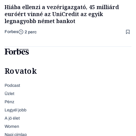
Hiába ellenzi a vezérigazgató, 45 milliárd
euróért vinné az UniCredit az egyik
legnagyobb német bankot
Forbes
2 perc
Rovatok
Podcast
Üzlet
Pénz
Legyél jobb
A jó élet
Women
Napi címlap