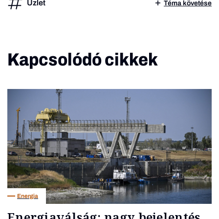
Üzlet
Téma követése
Kapcsolódó cikkek
Energia
Energiaválság: nagy bejelentés