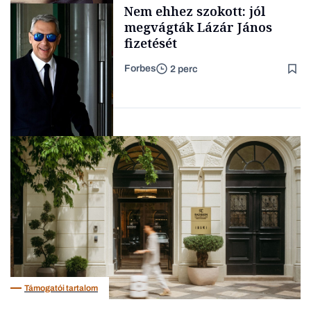
Content Lab HUB
Nem ehhez szokott: jól
kimondani
megvágták Lázár János
fizetését
Forbes
2 perc
Forbes-sztori
Politika
Támogatói tartalom