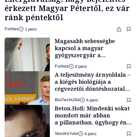
érkezett Magyar Pétertől, ez vár
ránk péntektől
Forbes
1 perc
Magasabb sebességbe
kapcsol a magyar
gyógyszergyár a
fogyasztószerek piacán
Forbes
2 perc
A teljesítmény árnyoldala –
a kiégés biológiája a
cégvezetői döntéshozatal
mögött
BioTechUSA
4 perc
Magyar cégek
Beton.Hofi: Mindenki sokat
mondott már abban
a pillanatban, úgyhogy én
a legsarkosabb
Vaszkó Iván
4 perc
gondolataimat akartam