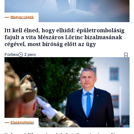
Magyar cégek
Itt kell élned, hogy elhidd: épületrombolásig
fajult a vita Mészáros Lőrinc bizalmasának
cégével, most bíróság előtt az ügy
Forbes
2 perc
Elszámoltatás