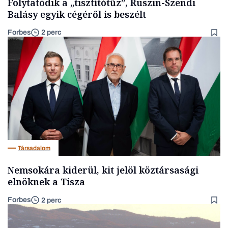
Folytatódik a „tisztítótűz”, Ruszin-Szendi
Balásy egyik cégéről is beszélt
Forbes
2 perc
Társadalom
Nemsokára kiderül, kit jelöl köztársasági
elnöknek a Tisza
Forbes
2 perc