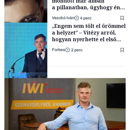
mondott már abban
a pillanatban, úgyhogy én
a legsarkosabb
Vaszkó Iván
4 perc
gondolataimat akartam
TÁMOGATÓI
„Engem sem tölt el örömmel
TARTALOM
kimondani
a helyzet” – Vitézy arról,
hogyan nyerhette el első
tenderét Mészárosék cége a
Forbes
2 perc
Tisza-kormány alatt
Forbes-sztori
Elszámoltatás