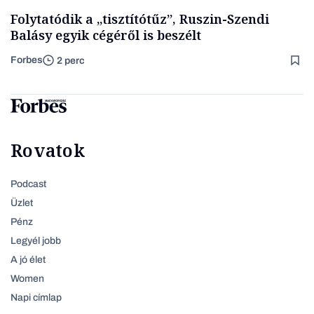
Folytatódik a „tisztítótűz”, Ruszin-Szendi
Balásy egyik cégéről is beszélt
Forbes
2 perc
Rovatok
Podcast
Üzlet
Pénz
Legyél jobb
A jó élet
Women
Napi címlap