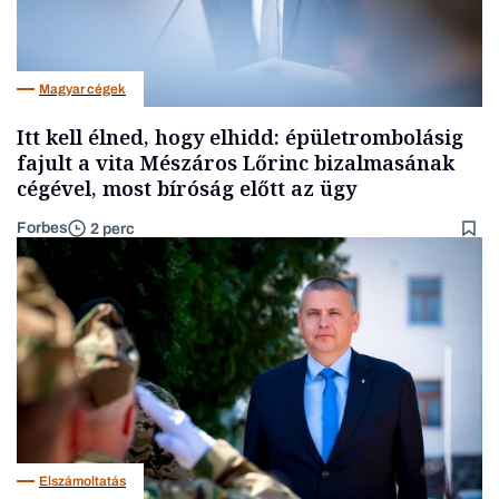
Magyar cégek
Itt kell élned, hogy elhidd: épületrombolásig
fajult a vita Mészáros Lőrinc bizalmasának
cégével, most bíróság előtt az ügy
Forbes
2 perc
Elszámoltatás