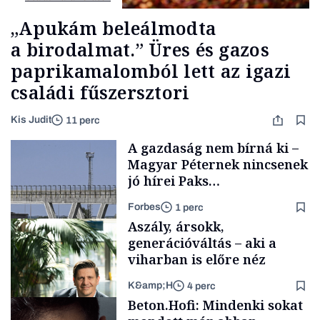
„Apukám beleálmodta
a birodalmat.” Üres és gazos
paprikamalomból lett az igazi
családi fűszersztori
Kis Judit
11 perc
A gazdaság nem bírná ki –
Magyar Péternek nincsenek
jó hírei Paks
újraindításáról
Forbes
1 perc
Aszály, ársokk,
generációváltás – aki a
viharban is előre néz
K&amp;H
4 perc
Energia
Beton.Hofi: Mindenki sokat