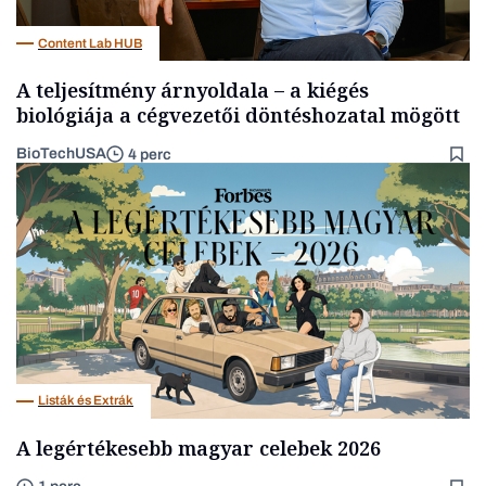
Content Lab HUB
A teljesítmény árnyoldala – a kiégés
biológiája a cégvezetői döntéshozatal mögött
BioTechUSA
4 perc
Listák és Extrák
A legértékesebb magyar celebek 2026