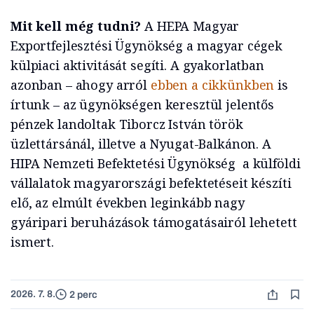
Mit kell még tudni?
A HEPA Magyar
Exportfejlesztési Ügynökség a magyar cégek
külpiaci aktivitását segíti. A gyakorlatban
azonban – ahogy arról
ebben a cikkünkben
is
írtunk – az ügynökségen keresztül jelentős
pénzek landoltak Tiborcz István török
üzlettársánál, illetve a Nyugat-Balkánon. A
HIPA Nemzeti Befektetési Ügynökség a külföldi
vállalatok magyarországi befektetéseit készíti
elő, az elmúlt években leginkább nagy
gyáripari beruházások támogatásairól lehetett
ismert.
2026. 7. 8.
2 perc