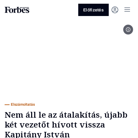
Előfizetés
Fotó
Vagy fedezze fel a következő
témákat
Üzlet
Pénz
Zöld
Legyél jobb!
Elszámoltatás
Nem áll le az átalakítás, újabb
két vezetőt hívott vissza
Kapitány István