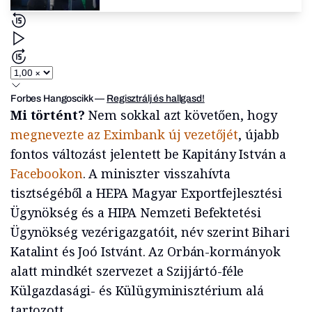
Forbes Hangoscikk
—
Regisztrálj és hallgasd!
Mi történt?
Nem sokkal azt követően, hogy
megnevezte az Eximbank új vezetőjét
, újabb
fontos változást jelentett be Kapitány István a
Facebookon
. A miniszter visszahívta
tisztségéből a HEPA Magyar Exportfejlesztési
Ügynökség és a HIPA Nemzeti Befektetési
Ügynökség vezérigazgatóit, név szerint Bihari
Katalint és Joó Istvánt. Az Orbán-kormányok
alatt mindkét szervezet a Szijjártó-féle
Külgazdasági- és Külügyminisztérium alá
tartozott.