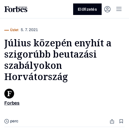
Előfizetés
5. 7. 2021
Üzlet
Július közepén enyhít a
szigorúbb beutazási
szabályokon
Horvátország
Vagy fedezze fel a következő
témákat
Üzlet
Pénz
Zöld
Legyél jobb!
Forbes
Dubrovn
perc