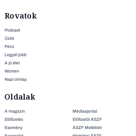
Rovatok
Podcast
Üzlet
Pénz
Legyél jobb
A jó élet
Women
Napi címlap
Oldalak
A magazin
Médiaajanlat
Előfizetés
Előfizetői ÁSZF
Esemény
ÁSZF Melléklet
Kapcsolat
Hirdetési ÁSZF