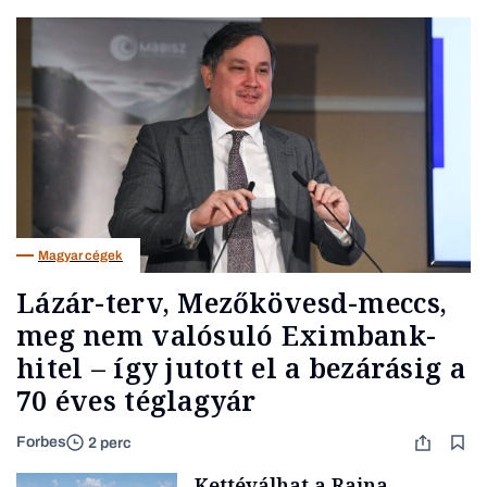
Magyar cégek
Lázár-terv, Mezőkövesd-meccs,
meg nem valósuló Eximbank-
hitel – így jutott el a bezárásig a
70 éves téglagyár
Forbes
2 perc
Kettéválhat a Rajna,