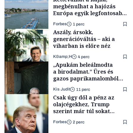
megbénulhat a hajózás
Európa egyik legfontosabb
vízi útján
Forbes
1 perc
Aszály, ársokk,
generációváltás – aki a
viharban is előre néz
K&amp;H
4 perc
Üzlet
„Apukám beleálmodta
a birodalmat.” Üres és
gazos paprikamalomból
lett az igazi családi
Kis Judit
11 perc
fűszersztori
TÁMOGATÓI
Csak úgy dől a pénz az
TARTALOM
olajcégekhez, Trump
szerint már túl sokat
keresnek. Mi következhet?
Forbes
2 perc
Családi
vállalkozások