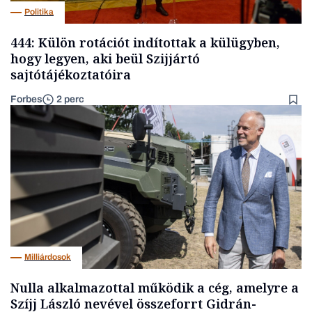
Politika
444: Külön rotációt indítottak a külügyben,
hogy legyen, aki beül Szijjártó
sajtótájékoztatóira
Forbes
2 perc
Milliárdosok
Nulla alkalmazottal működik a cég, amelyre a
Szíjj László nevével összeforrt Gidrán-