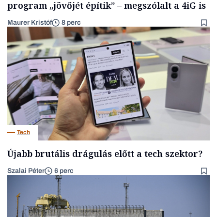
program „jövőjét építik” – megszólalt a 4iG is
Maurer Kristóf
8 perc
Tech
Újabb brutális drágulás előtt a tech szektor?
Szalai Péter
6 perc