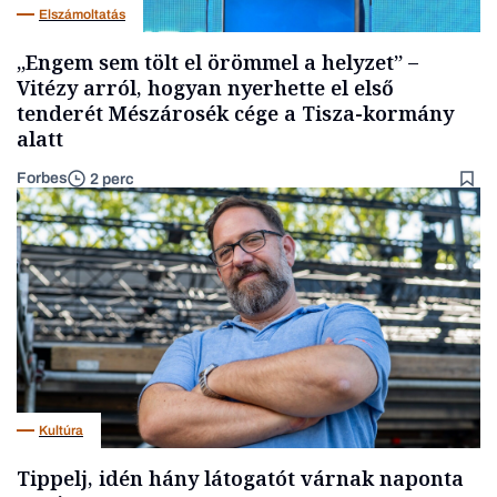
Elszámoltatás
„Engem sem tölt el örömmel a helyzet” –
Vitézy arról, hogyan nyerhette el első
tenderét Mészárosék cége a Tisza-kormány
alatt
Forbes
2 perc
Kultúra
Tippelj, idén hány látogatót várnak naponta