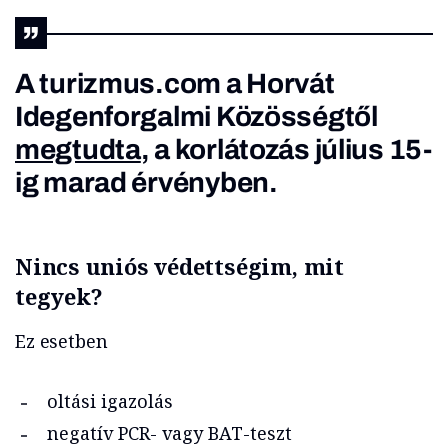
A turizmus.com a Horvát
Idegenforgalmi Közösségtől
megtudta
, a korlátozás július 15-
ig marad érvényben.
Nincs uniós védettségim, mit
tegyek?
Ez esetben
oltási igazolás
negatív PCR- vagy BAT-teszt