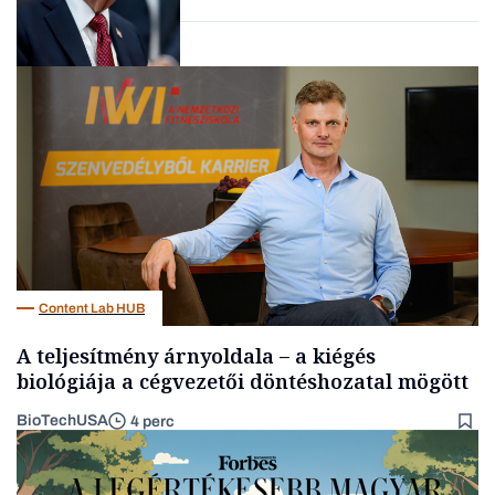
Energia
Content Lab HUB
A teljesítmény árnyoldala – a kiégés
biológiája a cégvezetői döntéshozatal mögött
BioTechUSA
4 perc