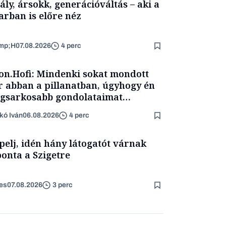
ály, ársokk, generációváltás – aki a
arban is előre néz
mp;H
07.08.2026
4 perc
on.Hofi: Mindenki sokat mondott
 abban a pillanatban, úgyhogy én
egsarkosabb gondolataimat
rtam kimondani
kó Iván
06.08.2026
4 perc
pelj, idén hány látogatót várnak
onta a Szigetre
es
07.08.2026
3 perc