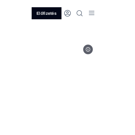
Előfizetés
Unsplash // Josh Olalde