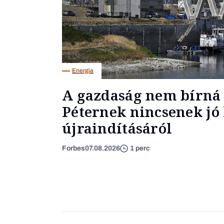
Energia
A gazdaság nem bírná 
Péternek nincsenek jó 
újraindításáról
Forbes
07.08.2026
1 perc