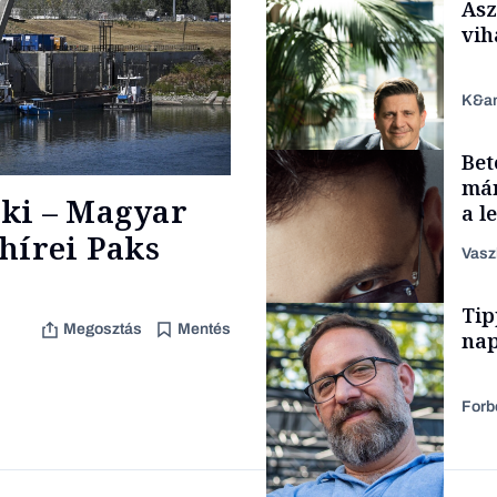
Asz
vih
K&a
Bet
Elszámoltatás
már
ki – Magyar
a l
aka
hírei Paks
Vasz
TÁMOGATÓI
Tip
TARTALOM
Megosztás
Mentés
nap
Forb
Forbes-sztori