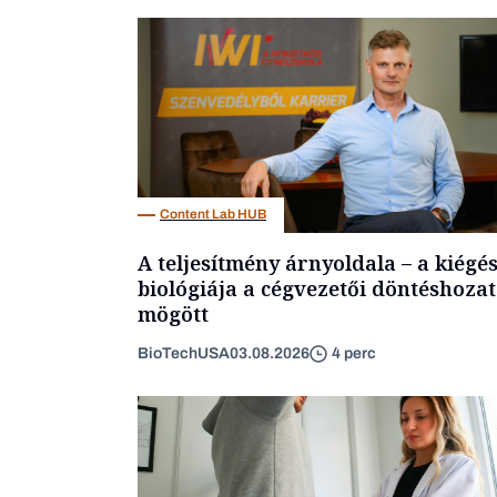
Content Lab HUB
A teljesítmény árnyoldala – a kiégé
biológiája a cégvezetői döntéshozat
mögött
BioTechUSA
03.08.2026
4 perc