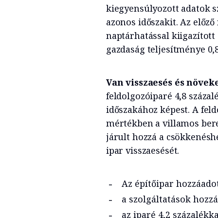
kiegyensúlyozott adatok sz
azonos időszakit. Az előző
naptárhatással kiigazított
gazdaság teljesítménye 0,8
Van visszaesés és növeke
feldolgozóiparé 4,8 százalé
időszakához képest. A fel
mértékben a villamos bere
járult hozzá a csökkenéshe
ipar visszaesését.
Az építőipar hozzáadot
a szolgáltatások hozzá
az iparé 4,2 százalékka