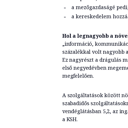
a mezőgazdaságé pedig
a kereskedelem hozzáa
Hol a legnagyobb a növ
„információ, kommunikáció
százalékkal volt nagyobb 
Ez nagyrészt a drágulás mi
első negyedévben megemelt
megfelelően.
A szolgáltatások között nö
szabadidős szolgáltatásokn
vendéglátásban 5,2, az in
a KSH.