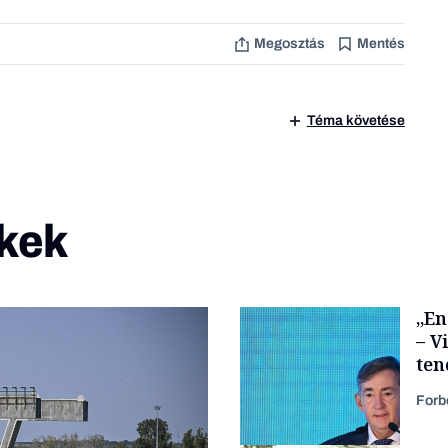
Megosztás
Mentés
Téma követése
kek
„En
– V
ten
kor
Forb