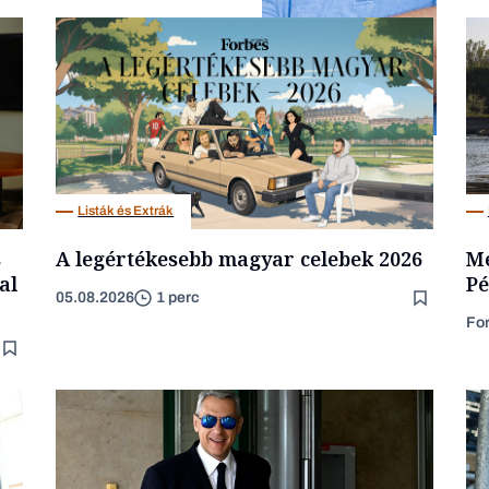
Kultúra
Listák és Extrák
s
A legértékesebb magyar celebek 2026
Me
al
Pé
05.08.2026
1 perc
Fo