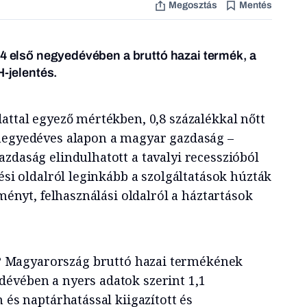
Megosztás
Mentés
24 első negyedévében a bruttó hazai termék, a
H-jelentés.
attal egyező mértékben, 0,8 százalékkal nőtt
 negyedéves alapon a magyar gazdaság –
zdaság elindulhatott a tavalyi recesszióból
lési oldalról leginkább a szolgáltatások húzták
tményt, felhasználási oldalról a háztartások
?
Magyarország bruttó hazai termékének
évében a nyers adatok szerint 1,1
 és naptárhatással kiigazított és