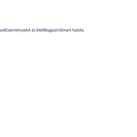
ast
Események
A jó élet
Magazin
Smart habits
Vagy fedezze fel a következő témákat
Üzlet
Pénz
Zöld
Legyél jobb!