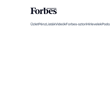
Üzlet
Pénz
Listák
Videók
Forbes-sztori
Hírlevelek
Podc