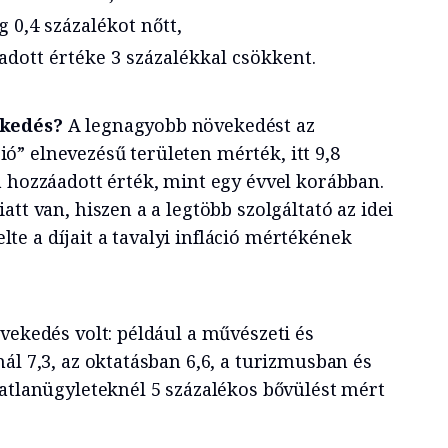
 0,4 százalékot nőtt,
dott értéke 3 százalékkal csökkent.
ekedés?
A legnagyobb növekedést az
” elnevezésű területen mérték, itt 9,8
a hozzáadott érték, mint egy évvel korábban.
att van, hiszen a a legtöbb szolgáltató az idei
e a díjait a tavalyi infláció mértékének
vekedés volt: például a művészeti és
ál 7,3, az oktatásban 6,6, a turizmusban és
gatlanügyleteknél 5 százalékos bővülést mért