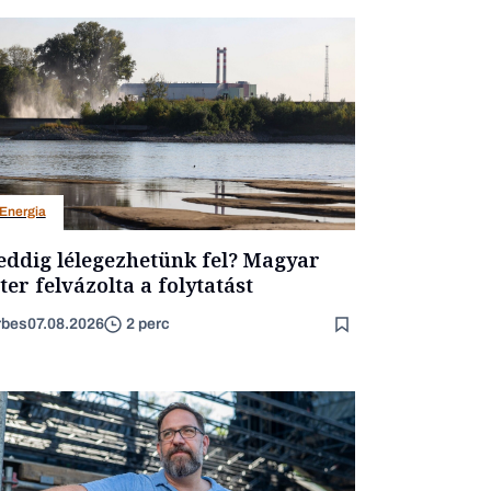
Energia
ddig lélegezhetünk fel? Magyar
ter felvázolta a folytatást
rbes
07.08.2026
2 perc