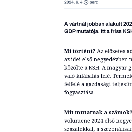
2024. 6. 4.
perc
A vártnál jobban alakult 20
GDP mutatója. Itt a friss KS
Mi történt?
Az előzetes ad
az idei első negyedévben
közölte a KSH. A magyar ga
való kilábalás felé. Terme
felfelé a gazdasági teljesí
fogyasztása.
Mit mutatnak a számok
volumene 2024 első negyed
százalékkal, a szezonálisan