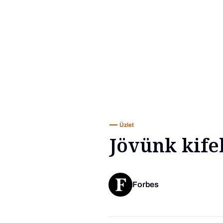
Üzlet
Jövünk kifel
Forbes