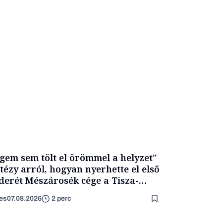
gem sem tölt el örömmel a helyzet”
itézy arról, hogyan nyerhette el első
derét Mészárosék cége a Tisza-
mány alatt
es
07.08.2026
2 perc