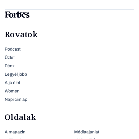
Rovatok
Podcast
Üzlet
Pénz
Legyél jobb
A jó élet
Women
Napi címlap
Oldalak
A magazin
Médiaajanlat