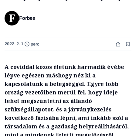
Forbes
2022. 2. 1.
perc
A coviddal közös életünk harmadik évébe
lépve egészen máshogy néz ki a
kapcsolatunk a betegséggel. Egyre több
ország vezetőiben merül fel, hogy ideje
lehet megszüntetni az állandó
szükségállapotot, és a járványkezelés
következő fázisába lépni, ami inkább szól a
társadalom és a gazdaság helyreállításáról,
mint a mindenek feletti megelőzésről.