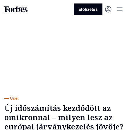
Előfizetés
Vagy fedezze fel a következő
témákat
Üzlet
Pénz
Zöld
Legyél jobb!
Üzlet
Új időszámítás kezdődött az
omikronnal – milyen lesz az
európai járványkezelés jövője?