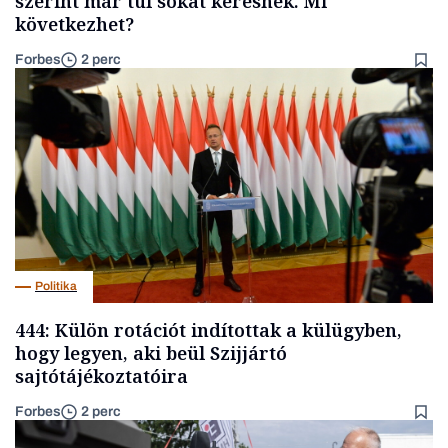
szerint már túl sokat keresnek. Mi
következhet?
Forbes
2 perc
Politika
444: Külön rotációt indítottak a külügyben,
hogy legyen, aki beül Szijjártó
sajtótájékoztatóira
Forbes
2 perc