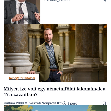
téglagyár
Családi
vállalkozások
Magyar cégek
Támogatói tartalom
Milyen íze volt egy németalföldi lakomának a
17. században?
Kultúra 2008 Művészeti Nonprofit Kft.
8 perc