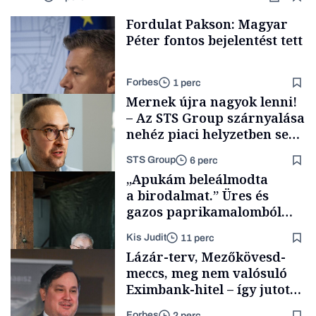
Fordulat Pakson: Magyar
Péter fontos bejelentést tett
Forbes
1 perc
Mernek újra nagyok lenni!
– Az STS Group szárnyalása
nehéz piaci helyzetben sem
lassult
STS Group
6 perc
Energia
„Apukám beleálmodta
a birodalmat.” Üres és
gazos paprikamalomból
lett az igazi családi
Kis Judit
11 perc
fűszersztori
Támogatói tartalom
Lázár-terv, Mezőkövesd-
meccs, meg nem valósuló
Eximbank-hitel – így jutott
el a bezárásig a 70 éves
Forbes
2 perc