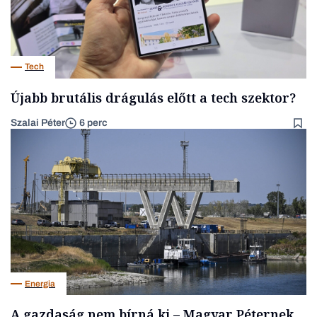
Tech
Újabb brutális drágulás előtt a tech szektor?
Szalai Péter
6 perc
Energia
A gazdaság nem bírná ki – Magyar Péternek