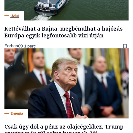
Üzlet
Kettéválhat a Rajna, megbénulhat a hajózás
Európa egyik legfontosabb vízi útján
Forbes
1 perc
Energia
Csak úgy dől a pénz az olajcégekhez, Trump