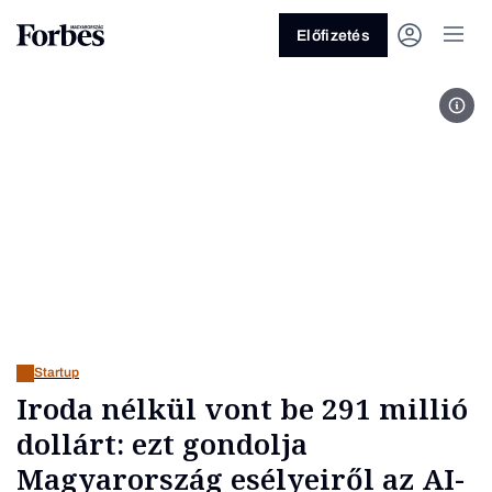
Előfizetés
Fotó
Vagy fedezze fel a következő
témákat
Üzlet
Pénz
Zöld
Legyél jobb!
Startup
Iroda nélkül vont be 291 millió
dollárt: ezt gondolja
Magyarország esélyeiről az AI-