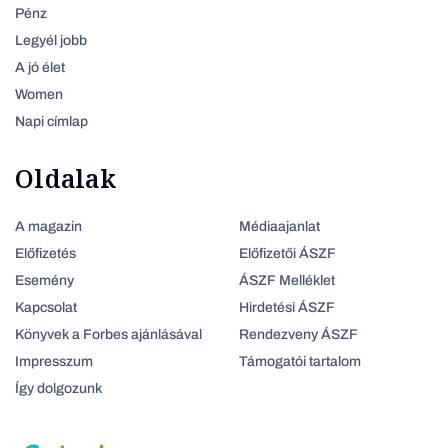
Pénz
Legyél jobb
A jó élet
Women
Napi címlap
Oldalak
A magazin
Médiaajanlat
Előfizetés
Előfizetői ÁSZF
Esemény
ÁSZF Melléklet
Kapcsolat
Hirdetési ÁSZF
Könyvek a Forbes ajánlásával
Rendezveny ÁSZF
Impresszum
Támogatói tartalom
Így dolgozunk