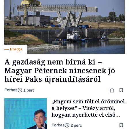
Energia
A gazdaság nem bírná ki –
Magyar Péternek nincsenek jó
hírei Paks újraindításáról
Forbes
1 perc
„Engem sem tölt el örömmel
a helyzet” – Vitézy arról,
hogyan nyerhette el első
tenderét Mészárosék cége a
Forbes
2 perc
Tisza-kormány alatt