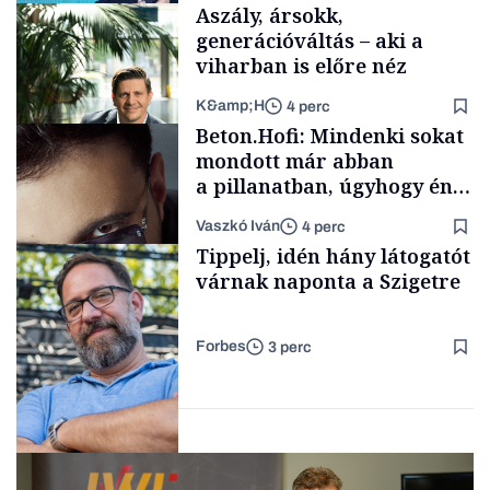
Aszály, ársokk,
generációváltás – aki a
viharban is előre néz
K&amp;H
4 perc
Elszámoltatás
Beton.Hofi: Mindenki sokat
mondott már abban
a pillanatban, úgyhogy én
a legsarkosabb
Vaszkó Iván
4 perc
gondolataimat akartam
TÁMOGATÓI
Tippelj, idén hány látogatót
TARTALOM
kimondani
várnak naponta a Szigetre
Forbes
3 perc
Forbes-sztori
Kultúra