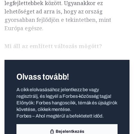
legfejlettebbek között. Ugyanakkor ez
lehetőséget ad arra is, hogy az ország
gyorsabban fejlődjön e tekintetben, mint
Európa egésze.
Mi áll az említett változás mögött?
Olvass tovább!
A cikk elolvasásához jelentkezz be vagy
regisztrálj, és legyél a Forbes-közösség tagja!
Előnyök: Forbes hangoscikk, témák és újságírók
követése, cikkek mentése.
Forbes – Ahol megtérül a befektetett időd.
Bejelentkezés