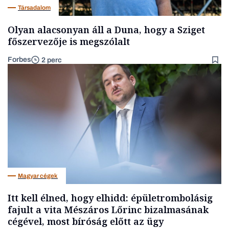
Társadalom
Olyan alacsonyan áll a Duna, hogy a Sziget
főszervezője is megszólalt
Forbes
2 perc
Magyar cégek
Itt kell élned, hogy elhidd: épületrombolásig
fajult a vita Mészáros Lőrinc bizalmasának
cégével, most bíróság előtt az ügy