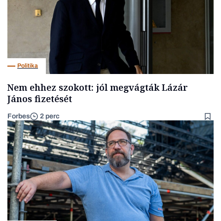
Politika
Nem ehhez szokott: jól megvágták Lázár
János fizetését
Forbes
2 perc