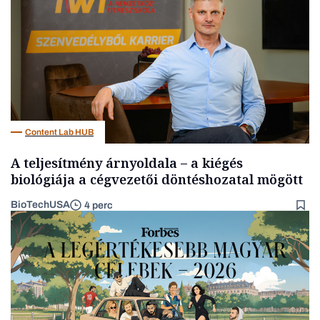
Content Lab HUB
A teljesítmény árnyoldala – a kiégés
biológiája a cégvezetői döntéshozatal mögött
BioTechUSA
4 perc