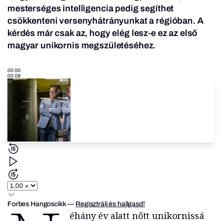
mesterséges intelligencia pedig segíthet
csökkenteni versenyhátrányunkat a régióban. A
kérdés már csak az, hogy elég lesz-e ez az első
magyar unikornis megszületéséhez.
00:00
00:08
Forbes Hangoscikk
—
Regisztrálj és hallgasd!
éhány év alatt nőtt unikornissá