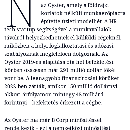
N
az Oyster, amely a földrajzi
korlátok nélküli munkaerőpiacra
építette üzleti modelljét. A HR-
tech startup segítségével a munkavállalók
távolról helyezkedhetnek el külföldi cégeknél,
miközben a helyi foglalkoztatási és adózási
szabályoknak megfelelően dolgoznak. Az
Oyster 2019-es alapítása óta hét befektetési
körben összesen már 291 millió dollár tőkét
vont be. A legnagyobb finanszírozási körüket
2022-ben zárták, amikor 150 millió dollárnyi –
akkori árfolyamon mintegy 48 milliárd
forintnyi – befektetés érkezett a cégbe.
Az Oyster ma már B Corp minősítéssel
rendelkezik – ezt a nemzetközi minősítést