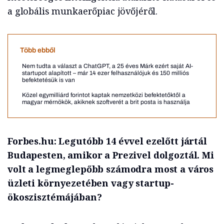
a globális munkaerőpiac jövőjéről.
Több ebből
Nem tudta a választ a ChatGPT, a 25 éves Márk ezért saját AI-
startupot alapított – már 14 ezer felhasználójuk és 150 milliós
befektetésük is van
Közel egymilliárd forintot kaptak nemzetközi befektetőktől a
magyar mérnökök, akiknek szoftverét a brit posta is használja
Forbes.hu:
Legutóbb 14 évvel ezelőtt jártál
Budapesten, amikor a Prezivel dolgoztál. Mi
volt a legmeglepőbb számodra most a város
üzleti környezetében vagy startup-
ökoszisztémájában?