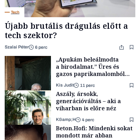
Tech
Újabb brutális drágulás előtt a
tech szektor?
Szalai Péter
6 perc
„Apukám beleálmodta
a birodalmat.” Üres és
gazos paprikamalomból
lett az igazi családi
Kis Judit
11 perc
fűszersztori
Aszály, ársokk,
generációváltás – aki a
viharban is előre néz
K&amp;H
4 perc
Családi
Beton.Hofi: Mindenki sokat
vállalkozások
mondott már abban