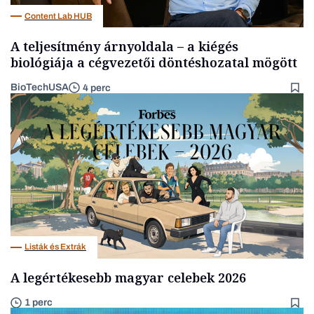
Content Lab HUB
A teljesítmény árnyoldala – a kiégés
biológiája a cégvezetői döntéshozatal mögött
BioTechUSA
4 perc
Listák és Extrák
A legértékesebb magyar celebek 2026
1 perc