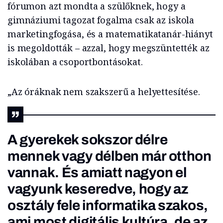
fórumon azt mondta a szülőknek, hogy a
gimnáziumi tagozat fogalma csak az iskola
marketingfogása, és a matematikatanár-hiányt
is megoldották – azzal, hogy megszüntették az
iskolában a csoportbontásokat.
„Az óráknak nem szakszerű a helyettesítése.
A gyerekek sokszor délre
mennek vagy délben már otthon
vannak. És amiatt nagyon el
vagyunk keseredve, hogy az
osztály fele informatika szakos,
ami most digitális kultúra, de az