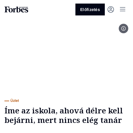
Előfizetés
Debr
Vagy fedezze fel a következő
témákat
Üzlet
Pénz
Zöld
Legyél jobb!
Üzlet
Íme az iskola, ahová délre kell
bejárni, mert nincs elég tanár