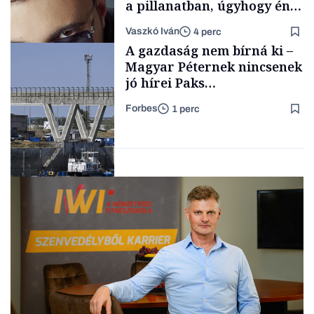
a pillanatban, úgyhogy én
a legsarkosabb
Vaszkó Iván
4 perc
gondolataimat akartam
TÁMOGATÓI
A gazdaság nem bírná ki –
TARTALOM
kimondani
Magyar Péternek nincsenek
jó hírei Paks
újraindításáról
Forbes
1 perc
Forbes-sztori
Energia