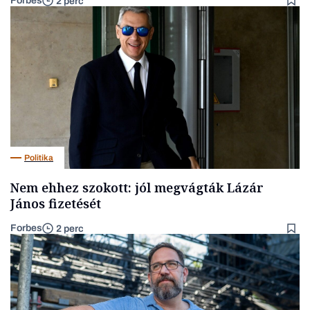
Forbes
2 perc
Politika
Nem ehhez szokott: jól megvágták Lázár
János fizetését
Forbes
2 perc