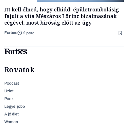
Itt kell élned, hogy elhidd: épületrombolásig
fajult a vita Mészáros Lőrinc bizalmasának
cégével, most bíróság előtt az ügy
Forbes
2 perc
Rovatok
Podcast
Üzlet
Pénz
Legyél jobb
A jó élet
Women