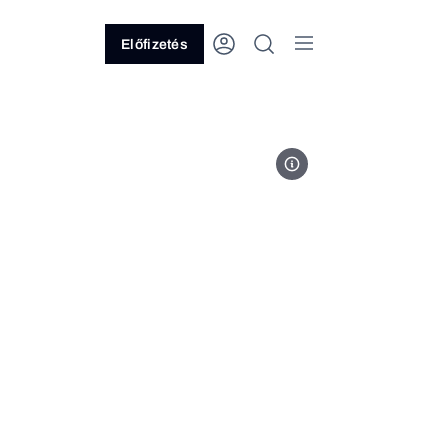
Előfizetés
Fotó: MTI/EPA/CNP pool/Aaron