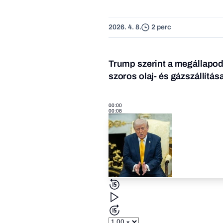
2026. 4. 8.
2 perc
Trump szerint a megállapodá
szoros olaj- és gázszállítás
00:00
00:08