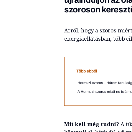
szoroson keresztü
Arról, hogy a szoros miért
energiaellátásban, több 
Több ebből
Hormuzi-szoros – Három tanulság
A Hormuzi-szoros miatt ne is álmo
Mit kell még tudni?
A tű