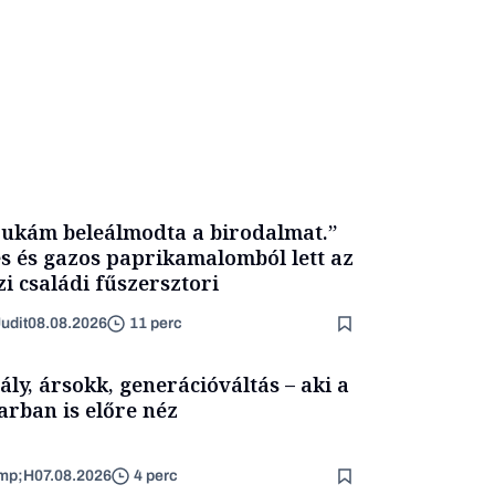
ukám beleálmodta a birodalmat.”
s és gazos paprikamalomból lett az
zi családi fűszersztori
udit
08.08.2026
11 perc
ály, ársokk, generációváltás – aki a
arban is előre néz
mp;H
07.08.2026
4 perc