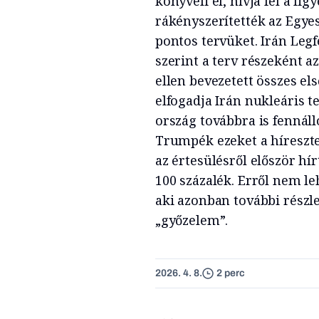
könyveli el, hívja fel a fi
rákényszerítették az Egye
pontos tervüket. Irán Leg
szerint a terv részeként a
ellen bevezetett összes el
elfogadja Irán nukleáris t
ország továbbra is fennáll
Trumpék ezeket a híreszt
az értesülésről először hír
100 százalék. Erről nem l
aki azonban további részle
„győzelem”.
2026. 4. 8.
2 perc