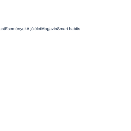
ast
Események
A jó élet
Magazin
Smart habits
Vagy fedezze fel a következő témákat
Üzlet
Pénz
Zöld
Legyél jobb!