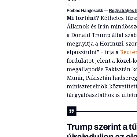
Forbes Hangoscikk
—
Regisztrálj és 
Mi történt?
Kéthetes tűzs
Államok és Irán mindössze 
a Donald Trump által szabo
megnyitja a Hormuzi-szoros
elpusztulni” – írja a
Reute
fordulatot jelent a közel-
megállapodás Pakisztán k
Munir, Pakisztán hadsereg
miniszterelnök közvetítet
tárgyalóasztalhoz is ültetn
Trump szerint a tű
újrainduljon az ol