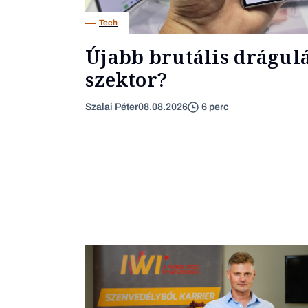
Tech
Újabb brutális drágulás
szektor?
Szalai Péter
08.08.2026
6 perc