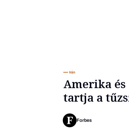
Irán
Amerika és 
tartja a tűz
Forbes