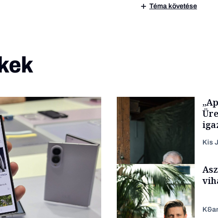
Téma követése
kek
„Ap
Üre
iga
Kis J
Asz
vih
K&a