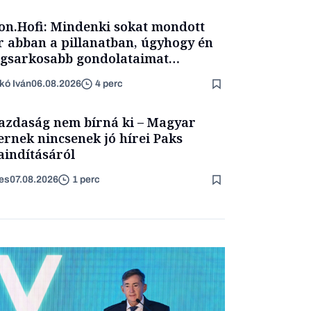
on.Hofi: Mindenki sokat mondott
 abban a pillanatban, úgyhogy én
egsarkosabb gondolataimat
rtam kimondani
kó Iván
06.08.2026
4 perc
azdaság nem bírná ki – Magyar
ernek nincsenek jó hírei Paks
aindításáról
es
07.08.2026
1 perc