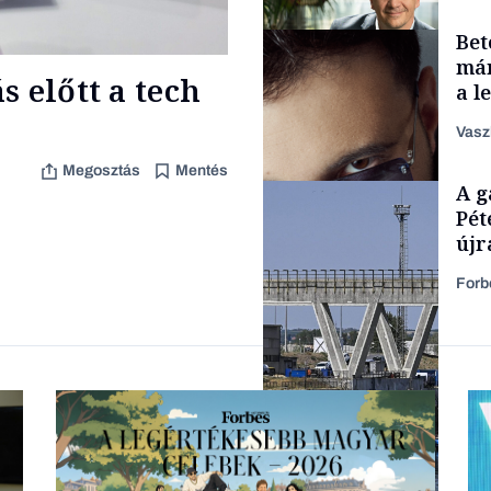
Bet
Családi vállalkozások
már
 előtt a tech
a l
aka
Vasz
Megosztás
Mentés
TÁMOGATÓI
A g
TARTALOM
Pét
újr
Forb
Forbes-sztori
Energia