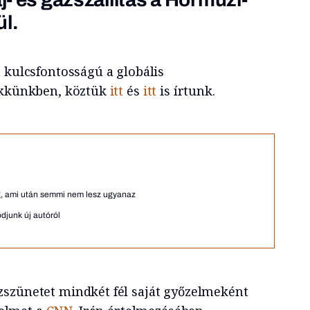
l.
 kulcsfontosságú a globális
cikkünkben, köztük
itt
és
itt
is írtunk.
, ami után semmi nem lesz ugyanaz
djunk új autóról
zszünetet mindkét fél saját győzelmeként