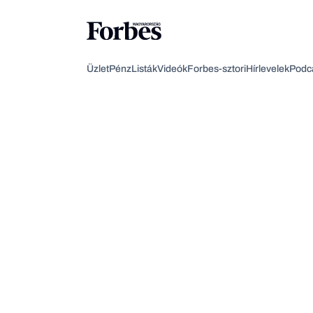
Üzlet
Pénz
Listák
Videók
Forbes-sztori
Hírlevelek
Podc