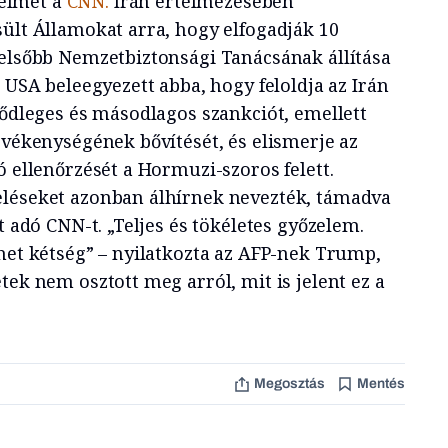
gyelmet a
CNN.
Irán értelmezésében
sült Államokat arra, hogy elfogadják 10
felsőbb Nemzetbiztonsági Tanácsának állítása
z USA beleegyezett abba, hogy feloldja az Irán
sődleges és másodlagos szankciót, emellett
evékenységének bővítését, és elismerje az
ó ellenőrzését a Hormuzi-szoros felett.
eléseket azonban álhírnek nevezték, támadva
t adó CNN-t. „Teljes és tökéletes győzelem.
ehet kétség” – nyilatkozta az AFP-nek Trump,
tek nem osztott meg arról, mit is jelent ez a
Megosztás
Mentés