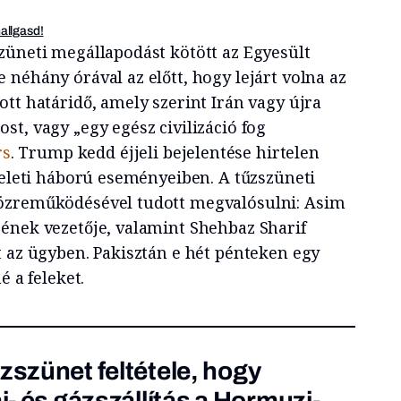
hallgasd!
züneti megállapodást kötött az Egyesült
néhány órával az előtt, hogy lejárt volna az
tt határidő, amely szerint Irán vagy újra
t, vagy „egy egész civilizáció fog
rs
. Trump kedd éjjeli bejelentése hirtelen
keleti háború eseményeiben. A tűzszüneti
özreműködésével tudott megvalósulni: Asim
ének vezetője, valamint Shehbaz Sharif
t az ügyben. Pakisztán e hét pénteken egy
é a feleket.
zszünet feltétele, hogy
aj- és gázszállítás a Hormuzi-