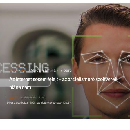
ÜZLET
Madzin Emília
7 perc
Az internet sosem felejt – az arcfelismerő szoftverek
pláne nem
ÜZLET
Madzin Emília
5 perc
Mi ez a csetbot, ami pár nap alatt felforgatta a világot?