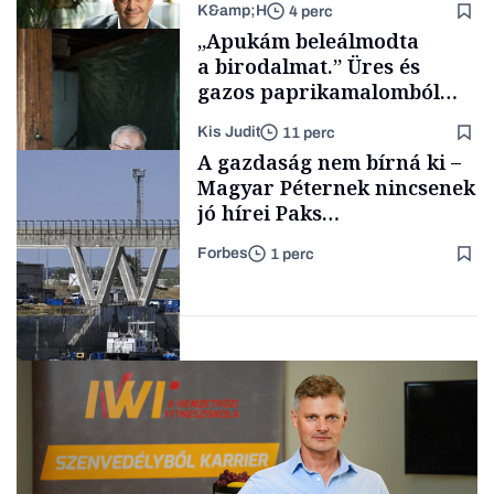
K&amp;H
4 perc
Tech
„Apukám beleálmodta
a birodalmat.” Üres és
gazos paprikamalomból
lett az igazi családi
Kis Judit
11 perc
fűszersztori
TÁMOGATÓI
A gazdaság nem bírná ki –
TARTALOM
Magyar Péternek nincsenek
jó hírei Paks
újraindításáról
Forbes
1 perc
Családi
vállalkozások
Energia