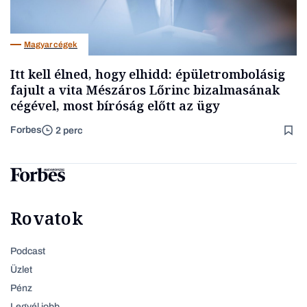
Magyar cégek
Itt kell élned, hogy elhidd: épületrombolásig
fajult a vita Mészáros Lőrinc bizalmasának
cégével, most bíróság előtt az ügy
Forbes
2 perc
Rovatok
Podcast
Üzlet
Pénz
Legyél jobb