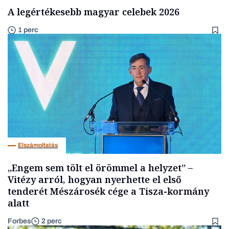
A legértékesebb magyar celebek 2026
1 perc
Elszámoltatás
„Engem sem tölt el örömmel a helyzet” –
Vitézy arról, hogyan nyerhette el első
tenderét Mészárosék cége a Tisza-kormány
alatt
Forbes
2 perc