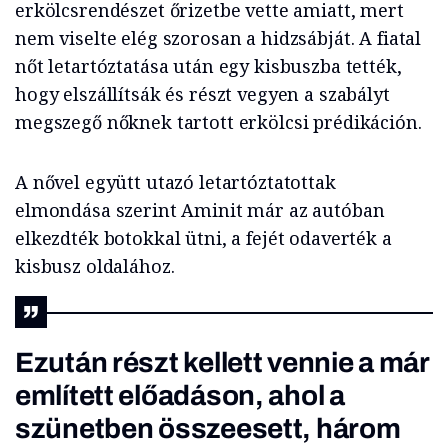
erkölcsrendészet őrizetbe vette amiatt, mert
nem viselte elég szorosan a hidzsábját. A fiatal
nőt letartóztatása után egy kisbuszba tették,
hogy elszállítsák és részt vegyen a szabályt
megszegő nőknek tartott erkölcsi prédikáción.
A nővel együtt utazó letartóztatottak
elmondása szerint Aminit már az autóban
elkezdték botokkal ütni, a fejét odaverték a
kisbusz oldalához.
Ezután részt kellett vennie a már
említett előadáson, ahol a
szünetben összeesett, három