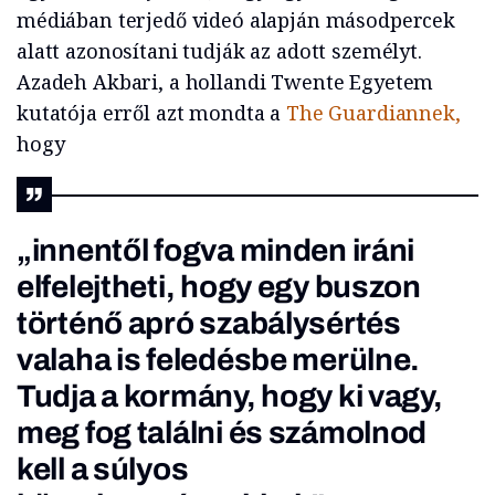
médiában terjedő videó alapján másodpercek
alatt azonosítani tudják az adott személyt.
Azadeh Akbari, a hollandi Twente Egyetem
kutatója erről azt mondta a
The Guardiannek,
hogy
„innentől fogva minden iráni
elfelejtheti, hogy egy buszon
történő apró szabálysértés
valaha is feledésbe merülne.
Tudja a kormány, hogy ki vagy,
meg fog találni és számolnod
kell a súlyos