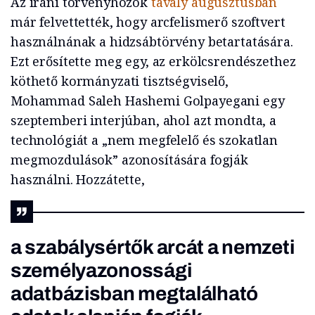
Az iráni törvényhozók
tavaly augusztusban
már felvettették, hogy arcfelismerő szoftvert
használnának a hidzsábtörvény betartatására.
Ezt erősítette meg egy, az erkölcsrendészethez
köthető kormányzati tisztségviselő,
Mohammad Saleh Hashemi Golpayegani egy
szeptemberi interjúban, ahol azt mondta, a
technológiát a „nem megfelelő és szokatlan
megmozdulások” azonosítására fogják
használni. Hozzátette,
a szabálysértők arcát a nemzeti
személyazonossági
adatbázisban megtalálható