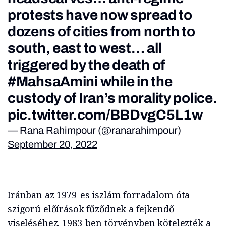
protests have now spread to
dozens of cities from north to
south, east to west… all
triggered by the death of
#MahsaAmini
while in the
custody of Iran’s morality police.
pic.twitter.com/BBDvgC5L1w
— Rana Rahimpour (@ranarahimpour)
September 20, 2022
Iránban az 1979-es iszlám forradalom óta
szigorú előírások fűződnek a fejkendő
viseléséhez. 1983-ben törvényben kötelezték a