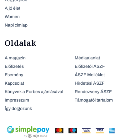
A jó élet
Women
Napi címlap
Oldalak
A magazin
Médiaajanlat
Előfizetés
Előfizetői ÁSZF
Esemény
ÁSZF Melléklet
Kapcsolat
Hirdetési ÁSZF
Könyvek a Forbes ajánlásával
Rendezveny ÁSZF
Impresszum
Támogatói tartalom
Így dolgozunk