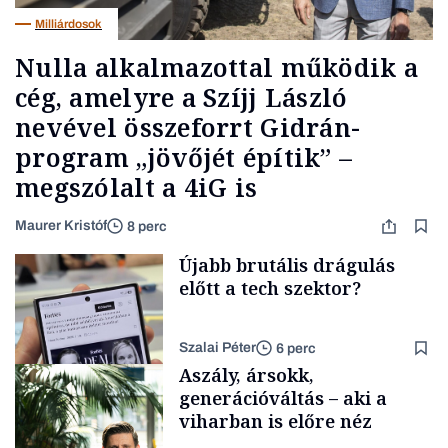
Milliárdosok
Nulla alkalmazottal működik a
cég, amelyre a Szíjj László
nevével összeforrt Gidrán-
program „jövőjét építik” –
megszólalt a 4iG is
Maurer Kristóf
8 perc
Újabb brutális drágulás
előtt a tech szektor?
Szalai Péter
6 perc
Aszály, ársokk,
generációváltás – aki a
viharban is előre néz