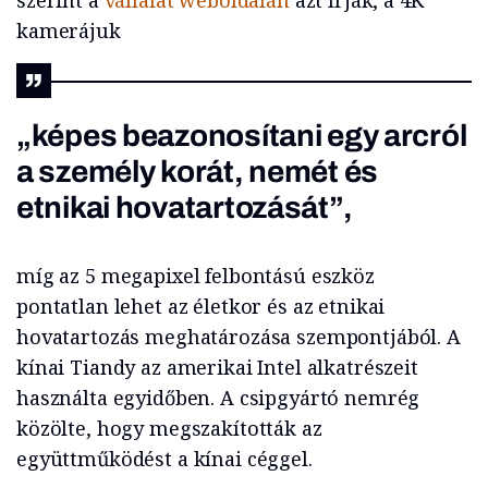
szerint a
vállalat weboldalán
azt írják, a 4K
kamerájuk
„képes beazonosítani egy arcról
a személy korát, nemét és
etnikai hovatartozását”,
míg az 5 megapixel felbontású eszköz
pontatlan lehet az életkor és az etnikai
hovatartozás meghatározása szempontjából. A
kínai Tiandy az amerikai Intel alkatrészeit
használta egyidőben. A csipgyártó nemrég
közölte, hogy megszakították az
együttműködést a kínai céggel.