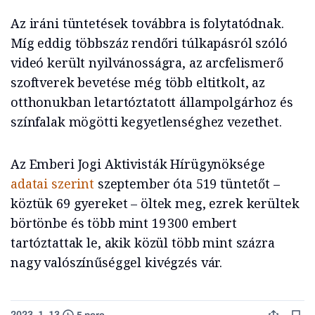
Az iráni tüntetések továbbra is folytatódnak.
Míg eddig többszáz rendőri túlkapásról szóló
videó került nyilvánosságra, az arcfelismerő
szoftverek bevetése még több eltitkolt, az
otthonukban letartóztatott állampolgárhoz és
színfalak mögötti kegyetlenséghez vezethet.
Az Emberi Jogi Aktivisták Hírügynöksége
adatai szerint
szeptember óta 519 tüntetőt –
köztük 69 gyereket – öltek meg, ezrek kerültek
börtönbe és több mint 19 300 embert
tartóztattak le, akik közül több mint százra
nagy valószínűséggel kivégzés vár.
2023. 1. 13.