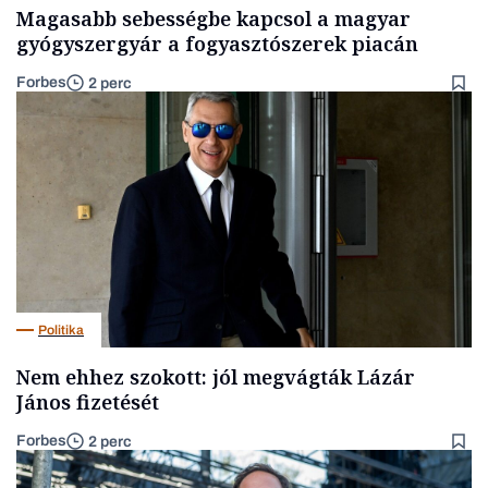
Magasabb sebességbe kapcsol a magyar
gyógyszergyár a fogyasztószerek piacán
Forbes
2 perc
Politika
Nem ehhez szokott: jól megvágták Lázár
János fizetését
Forbes
2 perc