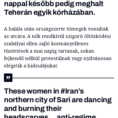
nappal később pedig meghalt
Teherán egyik kórházában.
A halála után országszerte tömegek vonultak
az utcára. A nők rendkívül szigorú öltözködési
szabályai ellen zajló kormányellenes
tüntetések a mai napig tartanak, sokan
fejkendő nélkül protestálnak vagy nyilvánosan
elégetik a hidzsábjukat.
These women in
#Iran
’s
northern city of Sari are dancing
and burning their
headscarves… anti-regime