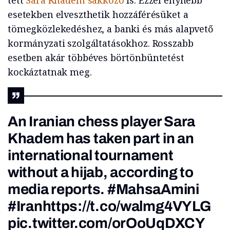
tett
Sara Khadem sakkozó
is. Ezzel enyhébb
esetekben elveszthetik hozzáférésüket a
tömegközlekedéshez, a banki és más alapvető
kormányzati szolgáltatásokhoz. Rosszabb
esetben akár többéves börtönbüntetést
kockáztatnak meg.
An Iranian chess player Sara
Khadem has taken part in an
international tournament
without a hijab, according to
media reports.
#MahsaAmini
#Iran
https://t.co/walmg4VYLG
pic.twitter.com/orOoUqDXCY