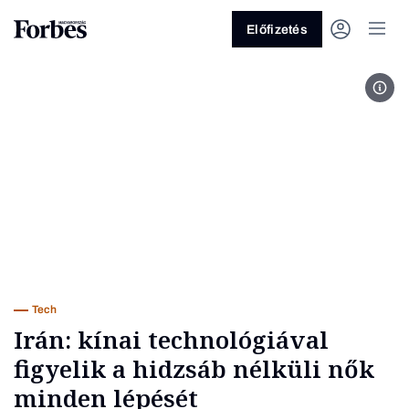
Előfizetés
Tehe
Vagy fedezze fel a következő
témákat
Üzlet
Pénz
Zöld
Legyél jobb!
Tech
Irán: kínai technológiával
figyelik a hidzsáb nélküli nők
minden lépését