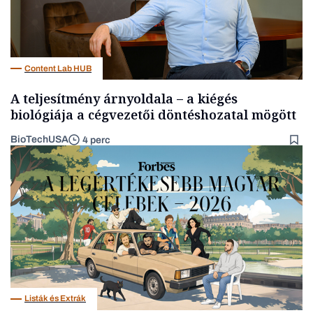
Content Lab HUB
A teljesítmény árnyoldala – a kiégés
biológiája a cégvezetői döntéshozatal mögött
BioTechUSA
4 perc
Listák és Extrák