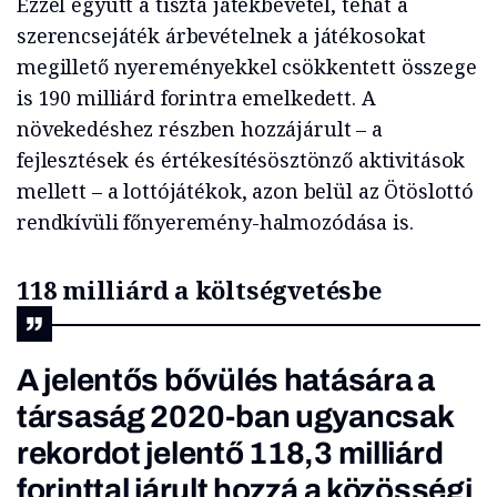
Ezzel együtt a tiszta játékbevétel, tehát a
szerencsejáték árbevételnek a játékosokat
megillető nyereményekkel csökkentett összege
is 190 milliárd forintra emelkedett. A
növekedéshez részben hozzájárult – a
fejlesztések és értékesítésösztönző aktivitások
mellett – a lottójátékok, azon belül az Ötöslottó
rendkívüli főnyeremény-halmozódása is.
118 milliárd a költségvetésbe
A jelentős bővülés hatására a
társaság 2020-ban ugyancsak
rekordot jelentő 118,3 milliárd
forinttal járult hozzá a közösségi