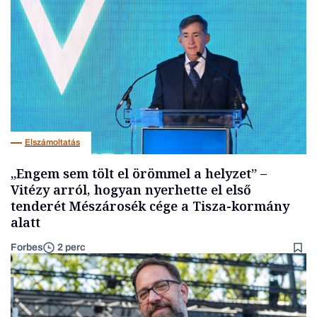
Elszámoltatás
„Engem sem tölt el örömmel a helyzet” –
Vitézy arról, hogyan nyerhette el első
tenderét Mészárosék cége a Tisza-kormány
alatt
Forbes
2 perc