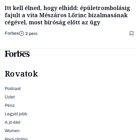
Itt kell élned, hogy elhidd: épületrombolásig
fajult a vita Mészáros Lőrinc bizalmasának
cégével, most bíróság előtt az ügy
Forbes
2 perc
Rovatok
Podcast
Üzlet
Pénz
Legyél jobb
A jó élet
Women
Napi címlap