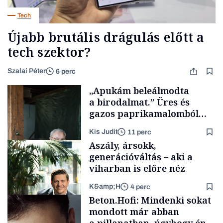
Tech
Újabb brutális drágulás előtt a
tech szektor?
Szalai Péter
6 perc
„Apukám beleálmodta
a birodalmat.” Üres és
gazos paprikamalomból
lett az igazi családi
Kis Judit
11 perc
fűszersztori
Aszály, ársokk,
generációváltás – aki a
viharban is előre néz
K&amp;H
4 perc
Családi
Beton.Hofi: Mindenki sokat
vállalkozások
mondott már abban