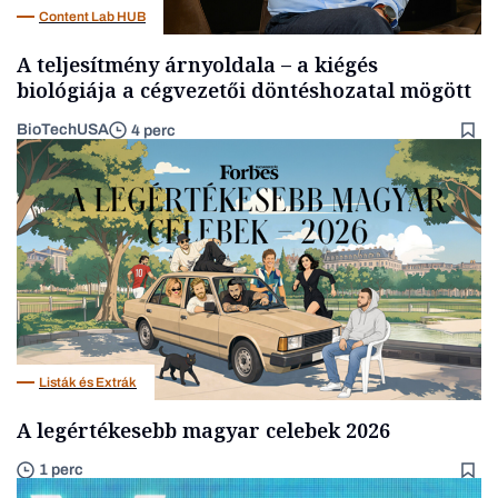
Content Lab HUB
A teljesítmény árnyoldala – a kiégés
biológiája a cégvezetői döntéshozatal mögött
BioTechUSA
4 perc
Listák és Extrák
A legértékesebb magyar celebek 2026
1 perc