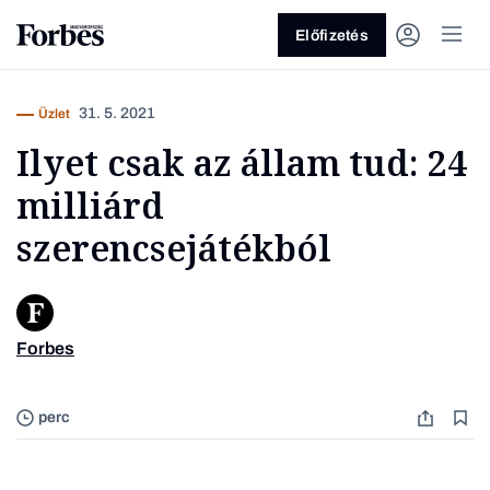
Előfizetés
31. 5. 2021
Üzlet
Ilyet csak az állam tud: 24
milliárd
szerencsejátékból
Vagy fedezze fel a következő
témákat
Forbes
Üzlet
Pénz
Zöld
Legyél jobb!
perc