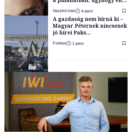
a pillanatban, úgyhogy én
a legsarkosabb
Vaszkó Iván
4 perc
gondolataimat akartam
TÁMOGATÓI
A gazdaság nem bírná ki –
TARTALOM
kimondani
Magyar Péternek nincsenek
jó hírei Paks
újraindításáról
Forbes
1 perc
Forbes-sztori
Energia