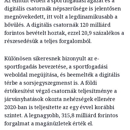
Az elmúlt évben a sportfogadási ágazat és a
digitális csatornák népszerűsége is jelentősen
megnövekedett, itt volt a legdinamikusabb a
bővülés. A digitális csatornák 120 milliárd
forintos bevételt hoztak, ezzel 20,9 százalékos a
részesedésük a teljes forgalomból.
Különösen sikeresnek bizonyult az e-
sportfogadás bevezetése, a sportfogadási
weboldal megújítása, és beemelték a digitális
térbe a sorsjegyszegmenst is. A földi
értékesítést végző csatornák teljesítménye a
járványhatások okozta nehézségek ellenére
2020-ban is teljesítette az egy évvel korábbi
szintet. A legnagyobb, 315,8 milliárd forintos
forgalmat a magánüzletek érték el.