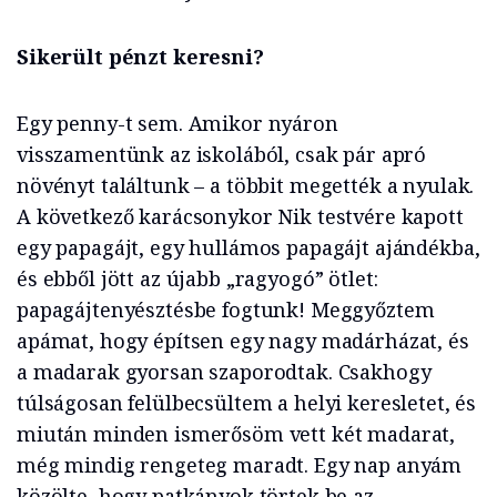
Sikerült pénzt keresni?
Egy penny-t sem. Amikor nyáron
visszamentünk az iskolából, csak pár apró
növényt találtunk – a többit megették a nyulak.
A következő karácsonykor Nik testvére kapott
egy papagájt, egy hullámos papagájt ajándékba,
és ebből jött az újabb „ragyogó” ötlet:
papagájtenyésztésbe fogtunk! Meggyőztem
apámat, hogy építsen egy nagy madárházat, és
a madarak gyorsan szaporodtak. Csakhogy
túlságosan felülbecsültem a helyi keresletet, és
miután minden ismerősöm vett két madarat,
még mindig rengeteg maradt. Egy nap anyám
közölte, hogy patkányok törtek be az