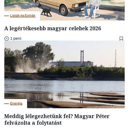
Listák és Extrák
A legértékesebb magyar celebek 2026
1 perc
Energia
Meddig lélegezhetünk fel? Magyar Péter
felvázolta a folytatást