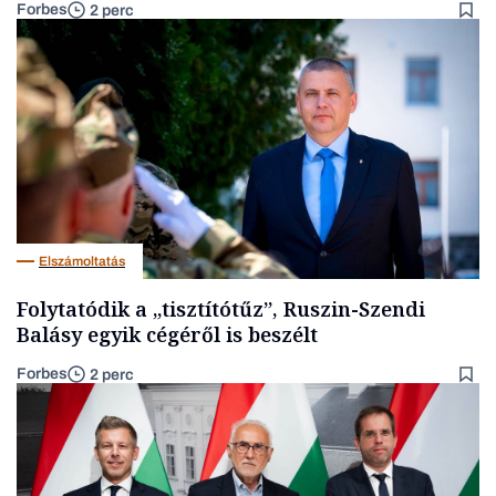
Forbes
2 perc
Elszámoltatás
Folytatódik a „tisztítótűz”, Ruszin-Szendi
Balásy egyik cégéről is beszélt
Forbes
2 perc