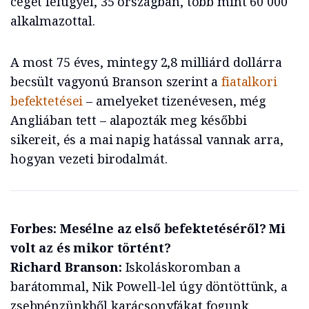
céget felügyel, 35 országban, több mint 60 000
alkalmazottal.
A most 75 éves, mintegy 2,8 milliárd dollárra
becsült vagyonú Branson szerint a
fiatalkori
befektetései
– amelyeket tizenévesen, még
Angliában tett – alapozták meg későbbi
sikereit, és a mai napig hatással vannak arra,
hogyan vezeti birodalmát.
Forbes: Mesélne az első befektetéséről? Mi
volt az és mikor történt?
Richard Branson:
Iskoláskoromban a
barátommal, Nik Powell-lel úgy döntöttünk, a
zsebpénzünkből karácsonyfákat fogunk