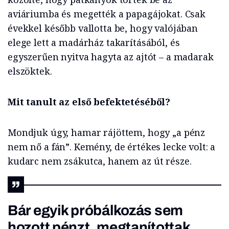
aviáriumba és megették a papagájokat. Csak
évekkel később vallotta be, hogy valójában
elege lett a madárház takarításából, és
egyszerűen nyitva hagyta az ajtót – a madarak
elszöktek.
Mit tanult az első befektetéséből?
Mondjuk úgy, hamar rájöttem, hogy „a pénz
nem nő a fán”. Kemény, de értékes lecke volt: a
kudarc nem zsákutca, hanem az út része.
Bár egyik próbálkozás sem
hozott pénzt, megtanítottak