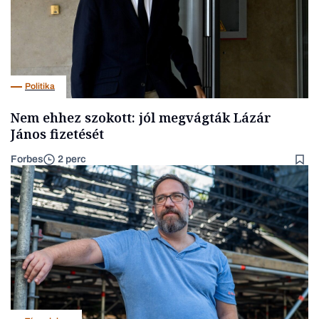
Politika
Nem ehhez szokott: jól megvágták Lázár
János fizetését
Forbes
2 perc