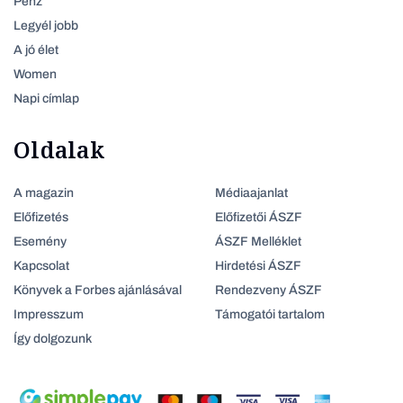
Pénz
Legyél jobb
A jó élet
Women
Napi címlap
Oldalak
A magazin
Médiaajanlat
Előfizetés
Előfizetői ÁSZF
Esemény
ÁSZF Melléklet
Kapcsolat
Hirdetési ÁSZF
Könyvek a Forbes ajánlásával
Rendezveny ÁSZF
Impresszum
Támogatói tartalom
Így dolgozunk