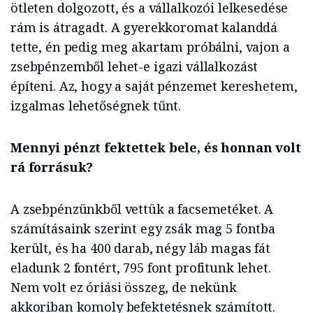
ötleten dolgozott, és a vállalkozói lelkesedése
rám is átragadt. A gyerekkoromat kalanddá
tette, én pedig meg akartam próbálni, vajon a
zsebpénzemből lehet-e igazi vállalkozást
építeni. Az, hogy a saját pénzemet kereshetem,
izgalmas lehetőségnek tűnt.
Mennyi pénzt fektettek bele, és honnan volt
rá forrásuk?
A zsebpénzünkből vettük a facsemetéket. A
számításaink szerint egy zsák mag 5 fontba
került, és ha 400 darab, négy láb magas fát
eladunk 2 fontért, 795 font profitunk lehet.
Nem volt ez óriási összeg, de nekünk
akkoriban komoly befektetésnek számított.