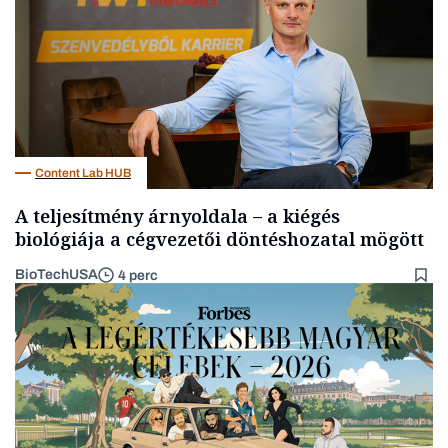
Content Lab HUB
A teljesítmény árnyoldala – a kiégés
biológiája a cégvezetői döntéshozatal mögött
BioTechUSA
4 perc