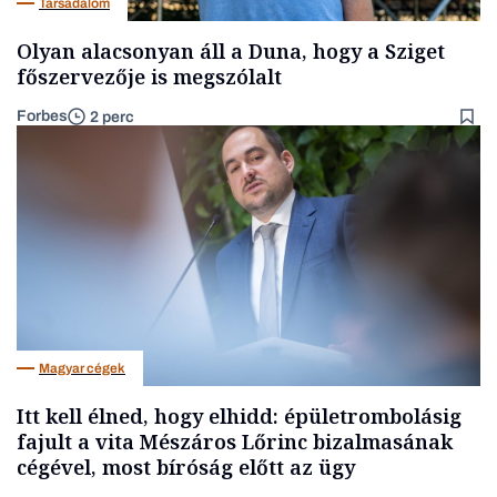
Társadalom
Olyan alacsonyan áll a Duna, hogy a Sziget
főszervezője is megszólalt
Forbes
2 perc
Magyar cégek
Itt kell élned, hogy elhidd: épületrombolásig
fajult a vita Mészáros Lőrinc bizalmasának
cégével, most bíróság előtt az ügy