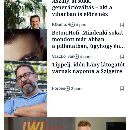
Aszály, ársokk,
generációváltás – aki a
viharban is előre néz
K&amp;H
4 perc
Elszámoltatás
Beton.Hofi: Mindenki sokat
mondott már abban
a pillanatban, úgyhogy én
a legsarkosabb
Vaszkó Iván
4 perc
gondolataimat akartam
TÁMOGATÓI
Tippelj, idén hány látogatót
TARTALOM
kimondani
várnak naponta a Szigetre
Forbes
3 perc
Forbes-sztori
Kultúra