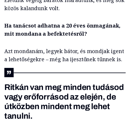
Életünk végéig barátok maradtunk, és még sok
közös kalandunk volt.
Ha tanácsot adhatna a 20 éves önmagának,
mit mondana a befektetésről?
Azt mondanám, legyek bátor, és mondjak igent
a lehetőségekre – még ha ijesztőnek tűnnek is.
Ritkán van meg minden tudásod
vagy erőforrásod az elején, de
útközben mindent meg lehet
tanulni.