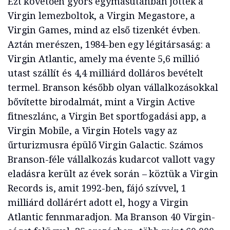
Ezt követően gyors egymásutánban jöttek a
Virgin lemezboltok, a Virgin Megastore, a
Virgin Games, mind az első tizenkét évben.
Aztán merészen, 1984-ben egy légitársaság: a
Virgin Atlantic, amely ma évente 5,6 millió
utast szállít és 4,4 milliárd dolláros bevételt
termel. Branson később olyan vállalkozásokkal
bővítette birodalmát, mint a Virgin Active
fitneszlánc, a Virgin Bet sportfogadási app, a
Virgin Mobile, a Virgin Hotels vagy az
űrturizmusra épülő Virgin Galactic. Számos
Branson-féle vállalkozás kudarcot vallott vagy
eladásra került az évek során – köztük a Virgin
Records is, amit 1992-ben, fájó szívvel, 1
milliárd dollárért adott el, hogy a Virgin
Atlantic fennmaradjon. Ma Branson 40 Virgin-