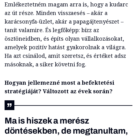
Emlékeztetném magam arra is, hogy a kudarc
az út része. Minden visszaesés – akár a
karácsonyfa-üzlet, akár a papagájtenyészet –
tanít valamire. És legfőképp: bízz az
ösztöneidben, és építs olyan vállalkozásokat,
amelyek pozitív hatást gyakorolnak a világra.
Ha azt csinálod, amit szeretsz, és értéket adsz
másoknak, a siker követni fog.
Hogyan jellemezné most a befektetési
stratégiáját? Változott az évek során?
Ma is hiszek a merész
döntésekben, de megtanultam,