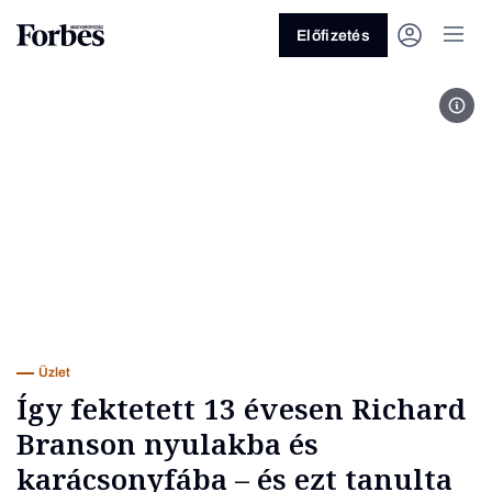
Előfizetés
Fotó
Vagy fedezze fel a következő
témákat
Üzlet
Pénz
Zöld
Legyél jobb!
Üzlet
Így fektetett 13 évesen Richard
Branson nyulakba és
karácsonyfába – és ezt tanulta