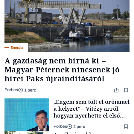
Energia
A gazdaság nem bírná ki –
Magyar Péternek nincsenek jó
hírei Paks újraindításáról
Forbes
1 perc
„Engem sem tölt el örömmel
a helyzet” – Vitézy arról,
hogyan nyerhette el első
tenderét Mészárosék cége a
Forbes
2 perc
Tisza-kormány alatt