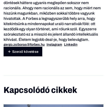
döntések háttere ugyanis meglepően sokszor nem
racionális. Ahogy nem racionális az sem, hogy miért nem
hiszünk magunkban, miközben sokkal többre vagyunk
hivatottak. A Forbes a legnagyszerűbb hely arra, hogy
kitekintsünk a mindennapokat uraló narratívák fölé: ott
kezdődik egy olyan történet, ami rólunk szól. Egyszerre
szórakoztató ez a misszió és jelent állandó intellektuális
kihívást. Életem legjobb deal-je, hogy belevágtam.
gergo.zsiboras@forbes.hu
Instagram
Linkedin
Szerző követése
Kapcsolódó cikkek