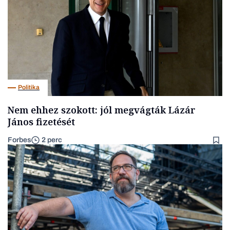
Politika
Nem ehhez szokott: jól megvágták Lázár
János fizetését
Forbes
2 perc