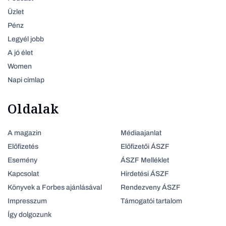
Üzlet
Pénz
Legyél jobb
A jó élet
Women
Napi címlap
Oldalak
A magazin
Médiaajanlat
Előfizetés
Előfizetői ÁSZF
Esemény
ÁSZF Melléklet
Kapcsolat
Hirdetési ÁSZF
Könyvek a Forbes ajánlásával
Rendezveny ÁSZF
Impresszum
Támogatói tartalom
Így dolgozunk