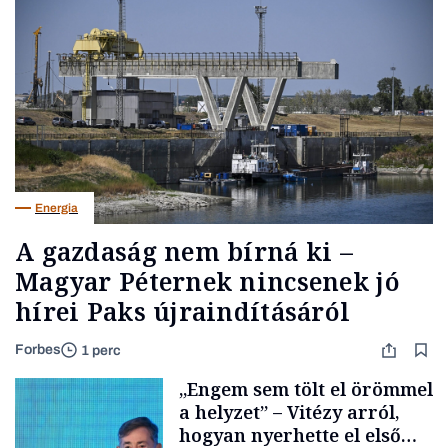
Energia
A gazdaság nem bírná ki –
Magyar Péternek nincsenek jó
hírei Paks újraindításáról
Forbes
1 perc
„Engem sem tölt el örömmel
a helyzet” – Vitézy arról,
hogyan nyerhette el első