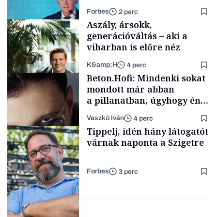
tenderét Mészárosék cége a
Forbes
2 perc
Tisza-kormány alatt
Aszály, ársokk,
generációváltás – aki a
viharban is előre néz
K&amp;H
4 perc
Elszámoltatás
Beton.Hofi: Mindenki sokat
mondott már abban
a pillanatban, úgyhogy én
a legsarkosabb
Vaszkó Iván
4 perc
gondolataimat akartam
TÁMOGATÓI
Tippelj, idén hány látogatót
TARTALOM
kimondani
várnak naponta a Szigetre
Forbes
3 perc
Forbes-sztori