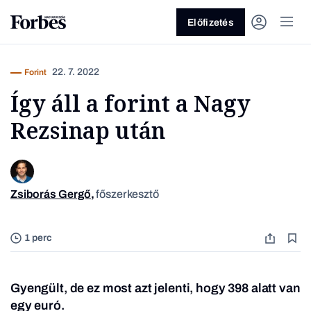
Előfizetés
22. 7. 2022
Forint
Így áll a forint a Nagy
Rezsinap után
Vagy fedezze fel a következő
Zsiborás Gergő
,
főszerkesztő
témákat
Üzlet
Pénz
Zöld
Legyél jobb!
1 perc
Gyengült, de ez most azt jelenti, hogy 398 alatt van
egy euró.