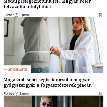
Meddig lélegezhetünk fel? Magyar Péter
felvázolta a folytatást
Forbes
2 perc
Magyar cégek
Magasabb sebességbe kapcsol a magyar
gyógyszergyár a fogyasztószerek piacán
Forbes
2 perc