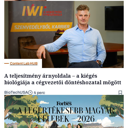
Kultúra
Content Lab HUB
A teljesítmény árnyoldala – a kiégés
biológiája a cégvezetői döntéshozatal mögött
BioTechUSA
4 perc