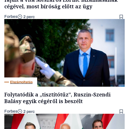
cégével, most bíróság előtt az ügy
Forbes
2 perc
Elszámoltatás
Folytatódik a „tisztítótűz”, Ruszin-Szendi
Balásy egyik cégéről is beszélt
Forbes
2 perc