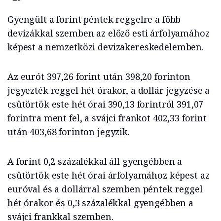
Gyengült a forint péntek reggelre a főbb
devizákkal szemben az előző esti árfolyamához
képest a nemzetközi devizakereskedelemben.
Az eurót 397,26 forint után 398,20 forinton
jegyezték reggel hét órakor, a dollár jegyzése a
csütörtök este hét órai 390,13 forintról 391,07
forintra ment fel, a svájci frankot 402,33 forint
után 403,68 forinton jegyzik.
A forint 0,2 százalékkal áll gyengébben a
csütörtök este hét órai árfolyamához képest az
euróval és a dollárral szemben péntek reggel
hét órakor és 0,3 százalékkal gyengébben a
svájci frankkal szemben.