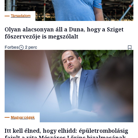
Társadalom
Olyan alacsonyan áll a Duna, hogy a Sziget
főszervezője is megszólalt
Forbes
2 perc
Magyar cégek
Itt kell élned, hogy elhidd: épületrombolásig
fajult a vita Mészáros Lőrinc bizalmasának